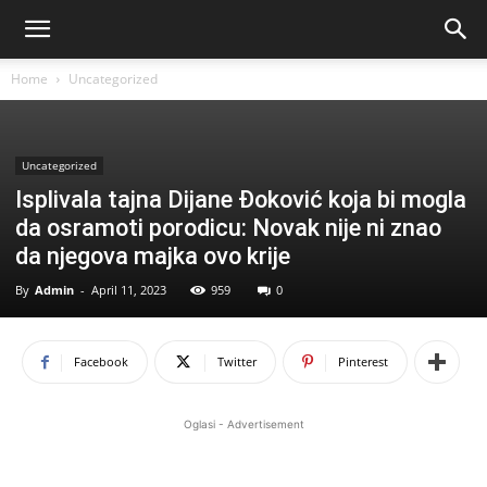
Home
Uncategorized
Uncategorized
Isplivala tajna Dijane Đoković koja bi mogla
da osramoti porodicu: Novak nije ni znao
da njegova majka ovo krije
By
Admin
-
April 11, 2023
959
0
Facebook
Twitter
Pinterest
Oglasi - Advertisement