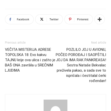
Facebook
Twitter
Pinterest
Previous article
Next article
VEČITA MISTERIJA ADRESE
POZLILO JOJ U AVIONU,
TOPOLSKA 18: Evo kakvu
POČEO POROĐAJ I SAOPŠTILI
TAJNU krije ova ulica i zašto je
JOJ DA IMA RAK PANKREASA!
BAŠ ONA završila u SREĆNIM
Sestra Nataše Bekvalac
LJUDIMA
preživela pakao, a sada sve to
ispričala i čestitalal ćerki
rođendan!