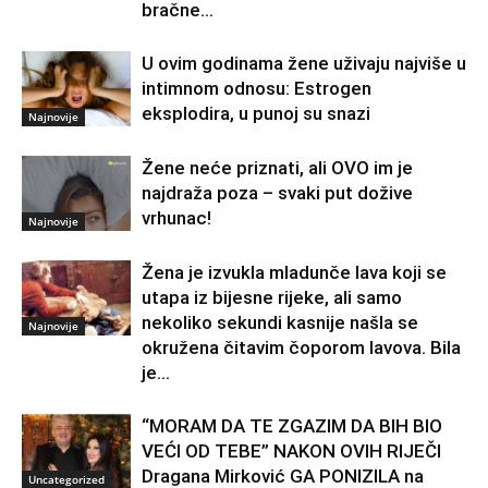
bračne...
U ovim godinama žene uživaju najviše u
intimnom odnosu: Estrogen
eksplodira, u punoj su snazi
Najnovije
Žene neće priznati, ali OVO im je
najdraža poza – svaki put dožive
vrhunac!
Najnovije
Žena je izvukla mladunče lava koji se
utapa iz bijesne rijeke, ali samo
nekoliko sekundi kasnije našla se
Najnovije
okružena čitavim čoporom lavova. Bila
je...
“MORAM DA TE ZGAZIM DA BIH BIO
VEĆI OD TEBE” NAKON OVIH RIJEČI
Dragana Mirković GA PONIZILA na
Uncategorized