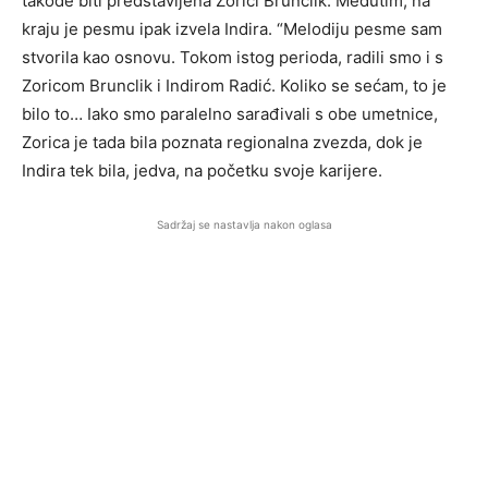
takođe biti predstavljena Zorici Brunclik. Međutim, na
kraju je pesmu ipak izvela Indira. “Melodiju pesme sam
stvorila kao osnovu. Tokom istog perioda, radili smo i s
Zoricom Brunclik i Indirom Radić. Koliko se sećam, to je
bilo to… Iako smo paralelno sarađivali s obe umetnice,
Zorica je tada bila poznata regionalna zvezda, dok je
Indira tek bila, jedva, na početku svoje karijere.
Sadržaj se nastavlja nakon oglasa