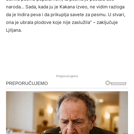
naroda… Sada, kada ju je Kakana izveo, ne vidim razloga
da je Indira peva i da prikuplja savete za pesmu. U stvari,
ona je ubrala plodove koje nije zaslužila” – zaključuje
Ljiljana.
Preporučujemo