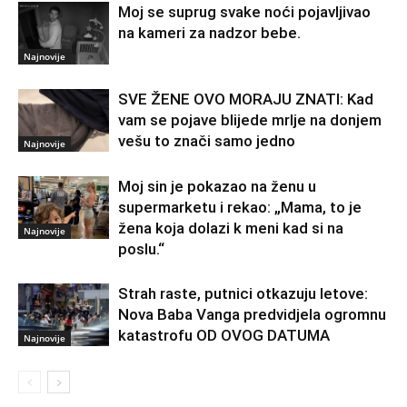
Moj se suprug svake noći pojavljivao
na kameri za nadzor bebe.
Najnovije
SVE ŽENE OVO MORAJU ZNATI: Kad
vam se pojave blijede mrlje na donjem
vešu to znači samo jedno
Najnovije
Moj sin je pokazao na ženu u
supermarketu i rekao: „Mama, to je
žena koja dolazi k meni kad si na
Najnovije
poslu.“
Strah raste, putnici otkazuju letove:
Nova Baba Vanga predvidjela ogromnu
katastrofu OD OVOG DATUMA
Najnovije