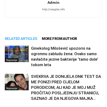
Admin
http://vasglas.info
RELATED ARTICLES
MORE FROM AUTHOR
Ginekolog Milošević upozorio na
ogromnu zabludu žena: Ovako samo
navlačite jezive bakterije ‘tamo dole’
Najnovije
tokom leta
SVEKRVA JE DONIJELA DNK TEST DA
ME PONIZI PRED CIJELOM
PORODICOM, ALI KAD JE MOJ MUŽ
Najnovije
PROČITAO POSLJEDNJU STRANICU,
SAZNAO JE DA NJEGOVA MAJKA...