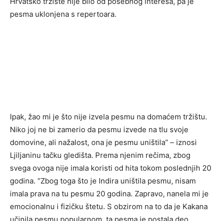
Hrvatsko tržište nije bilo od posebnog interesa, pa je
pesma uklonjena s repertoara.
Ipak, žao mi je što nije izvela pesmu na domaćem tržištu.
Niko joj ne bi zamerio da pesmu izvede na tlu svoje
domovine, ali nažalost, ona je pesmu uništila” – iznosi
Ljiljaninu tačku gledišta. Prema njenim rečima, zbog
svega ovoga nije imala koristi od hita tokom poslednjih 20
godina. “Zbog toga što je Indira uništila pesmu, nisam
imala prava na tu pesmu 20 godina. Zapravo, nanela mi je
emocionalnu i fizičku štetu. S obzirom na to da je Kakana
učinila pesmu popularnom, ta pesma je postala deo