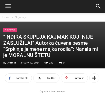
Home
Najnovije
Najnovije
“INDIRA SKUPLJA KAJMAK KOJI NIJE
ZASLUŽILA!” Autorka čuvene pesme
“Srpkinja je mene majka rodila”: Nanela mi
je MORALNU ŠTETU
By
Admin
-
January 12, 2024
252
0
Facebook
Twitter
Pinterest
Oglasi - Advertisement