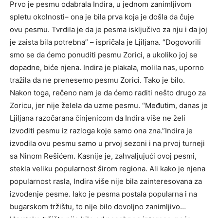
Prvo je pesmu odabrala Indira, u jednom zanimljivom
spletu okolnosti– ona je bila prva koja je došla da čuje
ovu pesmu. Tvrdila je da je pesma isključivo za nju i da joj
je zaista bila potrebna” – ispričala je Ljiljana. “Dogovorili
smo se da ćemo ponuditi pesmu Zorici, a ukoliko joj se
dopadne, biće njena. Indira je plakala, molila nas, uporno
tražila da ne prenesemo pesmu Zorici. Tako je bilo.
Nakon toga, rečeno nam je da ćemo raditi nešto drugo za
Zoricu, jer nije želela da uzme pesmu. “Međutim, danas je
Ljiljana razočarana činjenicom da Indira više ne želi
izvoditi pesmu iz razloga koje samo ona zna.”Indira je
izvodila ovu pesmu samo u prvoj sezoni i na prvoj turneji
sa Ninom Rešićem. Kasnije je, zahvaljujući ovoj pesmi,
stekla veliku popularnost širom regiona. Ali kako je njena
popularnost rasla, Indira više nije bila zainteresovana za
izvođenje pesme. Iako je pesma postala popularna i na
bugarskom tržištu, to nije bilo dovoljno zanimljivo…