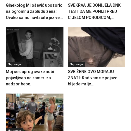
Ginekolog Milošević upozorio
SVEKRVA JE DONIJELA DNK
na ogromnu zabludu žena:
TEST DA ME PONIZI PRED
Ovako samo navlačite jezive...
CIJELOM PORODICOM,...
Najnovije
Najnovije
Moj se suprug svake noći
SVE ŽENE OVO MORAJU
pojavljivao na kameri za
ZNATI: Kad vam se pojave
nadzor bebe.
blijede mrlje...
Najnovije