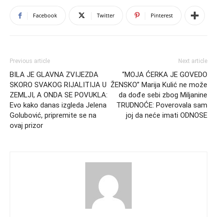
Facebook
Twitter
Pinterest
Previous article
Next article
BILA JE GLAVNA ZVIJEZDA
“MOJA ĆERKA JE GOVEDO
SKORO SVAKOG RIJALITIJA U
ŽENSKO” Marija Kulić ne može
ZEMLJI, A ONDA SE POVUKLA:
da dođe sebi zbog Miljanine
Evo kako danas izgleda Jelena
TRUDNOĆE: Poverovala sam
Golubović, pripremite se na
joj da neće imati ODNOSE
ovaj prizor