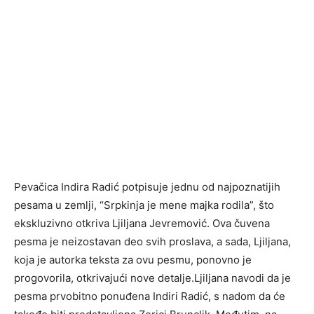
Pevačica Indira Radić potpisuje jednu od najpoznatijih
pesama u zemlji, “Srpkinja je mene majka rodila”, što
ekskluzivno otkriva Ljiljana Jevremović. Ova čuvena
pesma je neizostavan deo svih proslava, a sada, Ljiljana,
koja je autorka teksta za ovu pesmu, ponovno je
progovorila, otkrivajući nove detalje.Ljiljana navodi da je
pesma prvobitno ponuđena Indiri Radić, s nadom da će