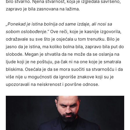
bilo stvarno. Njena stvarnost, koja je izgledala savršeno,
zapravo je bila zasnovana na lažima.
„Ponekad je istina bolnija od same izdaje, ali nosi sa
sobom oslobođenje.”
Ove reči, koje je kasnije izgovorila,
odražavale su sve što je osjećala u tom trenutku. Bilo je
jasno da je istina, ma koliko bolna bila, zapravo bila put do
slobode. Megan je shvatila da ne može da se oslanja na
ljude koji je ne poštuju, pa čak ni na one koje je smatrala
bliskima. Osećala je da se mora suočiti sa stvarnošću i da
više nije u mogućnosti da ignoriše znakove koji su je
upozoravali na neiskrenost i površne odnose.