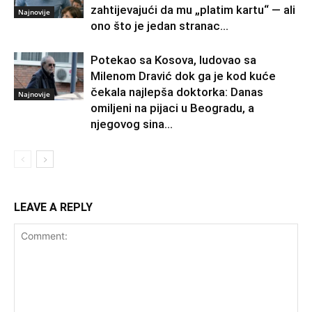
zahtijevajući da mu „platim kartu“ — ali
Najnovije
ono što je jedan stranac...
Potekao sa Kosova, ludovao sa
Milenom Dravić dok ga je kod kuće
čekala najlepša doktorka: Danas
Najnovije
omiljeni na pijaci u Beogradu, a
njegovog sina...
LEAVE A REPLY