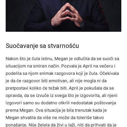
Suočavanje sa stvarnošću
Nakon što je čula istinu, Megan je odlučila da se suoči sa
situacijom na smiren način. Pozvala je April na večeru i
podelila sa njom snimak razgovora koji je čula. Očekivala
je da će razgovor biti emotivan, ali nije mogla ni da
pretpostavi koliko će težak biti. April je pokušala da se
opravda, da se izvuče iz svega što je izgovorila, ali njeni
izgovori samo su dodatno otkrili nedostatak poštovanja
prema Megan. Ova situacija je bila trenutak kada je
Megan shvatila da više ne može da toleriše takvo
ponašanje. Nije želela da živi u laži, niti da prihvati da je