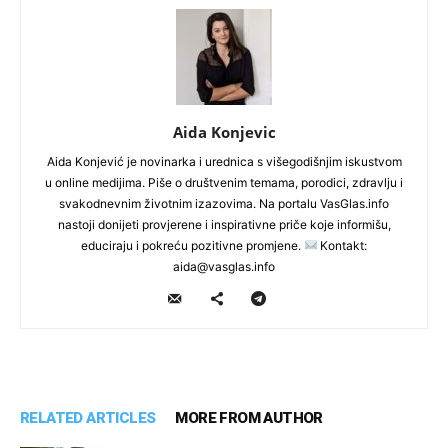
Aida Konjevic
Aida Konjević je novinarka i urednica s višegodišnjim iskustvom
u online medijima. Piše o društvenim temama, porodici, zdravlju i
svakodnevnim životnim izazovima. Na portalu VasGlas.info
nastoji donijeti provjerene i inspirativne priče koje informišu,
educiraju i pokreću pozitivne promjene.
Kontakt:
aida@vasglas.info
RELATED ARTICLES
MORE FROM AUTHOR