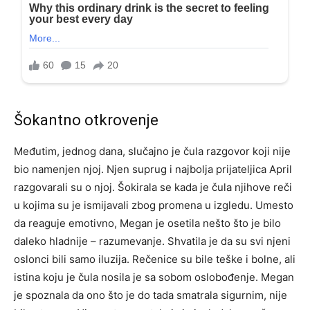
Šokantno otkrovenje
Međutim, jednog dana, slučajno je čula razgovor koji nije
bio namenjen njoj. Njen suprug i najbolja prijateljica April
razgovarali su o njoj. Šokirala se kada je čula njihove reči
u kojima su je ismijavali zbog promena u izgledu. Umesto
da reaguje emotivno, Megan je osetila nešto što je bilo
daleko hladnije – razumevanje. Shvatila je da su svi njeni
oslonci bili samo iluzija. Rečenice su bile teške i bolne, ali
istina koju je čula nosila je sa sobom oslobođenje. Megan
je spoznala da ono što je do tada smatrala sigurnim, nije