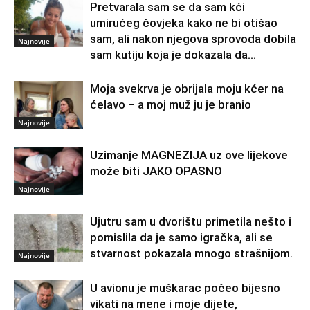
Pretvarala sam se da sam kći
umirućeg čovjeka kako ne bi otišao
sam, ali nakon njegova sprovoda dobila
Najnovije
sam kutiju koja je dokazala da...
Moja svekrva je obrijala moju kćer na
ćelavo – a moj muž ju je branio
Najnovije
Uzimanje MAGNEZIJA uz ove lijekove
može biti JAKO OPASNO
Najnovije
Ujutru sam u dvorištu primetila nešto i
pomislila da je samo igračka, ali se
stvarnost pokazala mnogo strašnijom.
Najnovije
U avionu je muškarac počeo bijesno
vikati na mene i moje dijete,