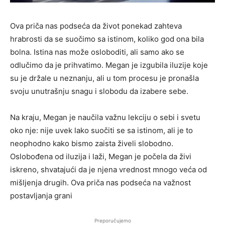
Ova priča nas podseća da život ponekad zahteva
hrabrosti da se suočimo sa istinom, koliko god ona bila
bolna. Istina nas može osloboditi, ali samo ako se
odlučimo da je prihvatimo. Megan je izgubila iluzije koje
su je držale u neznanju, ali u tom procesu je pronašla
svoju unutrašnju snagu i slobodu da izabere sebe.
Na kraju, Megan je naučila važnu lekciju o sebi i svetu
oko nje: nije uvek lako suočiti se sa istinom, ali je to
neophodno kako bismo zaista živeli slobodno.
Oslobođena od iluzija i laži, Megan je počela da živi
iskreno, shvatajući da je njena vrednost mnogo veća od
mišljenja drugih. Ova priča nas podseća na važnost
postavljanja grani
Preporučujemo