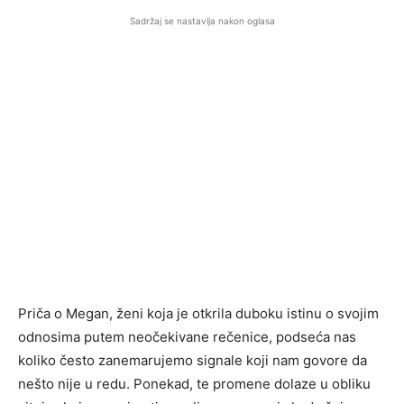
Sadržaj se nastavlja nakon oglasa
Priča o Megan, ženi koja je otkrila duboku istinu o svojim
odnosima putem neočekivane rečenice, podseća nas
koliko često zanemarujemo signale koji nam govore da
nešto nije u redu. Ponekad, te promene dolaze u obliku