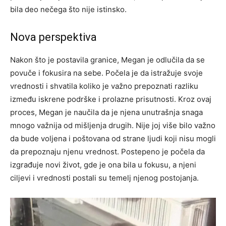
bila deo nečega što nije istinsko.
Nova perspektiva
Nakon što je postavila granice, Megan je odlučila da se
povuče i fokusira na sebe. Počela je da istražuje svoje
vrednosti i shvatila koliko je važno prepoznati razliku
između iskrene podrške i prolazne prisutnosti. Kroz ovaj
proces, Megan je naučila da je njena unutrašnja snaga
mnogo važnija od mišljenja drugih. Nije joj više bilo važno
da bude voljena i poštovana od strane ljudi koji nisu mogli
da prepoznaju njenu vrednost. Postepeno je počela da
izgrađuje novi život, gde je ona bila u fokusu, a njeni
ciljevi i vrednosti postali su temelj njenog postojanja.