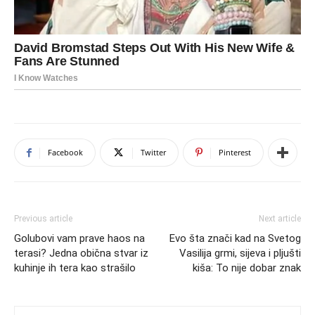
Facebook
Twitter
Pinterest
Previous article
Next article
Golubovi vam prave haos na
Evo šta znači kad na Svetog
terasi? Jedna obična stvar iz
Vasilija grmi, sijeva i pljušti
kuhinje ih tera kao strašilo
kiša: To nije dobar znak