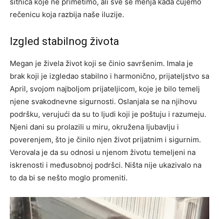
sitnica koje ne primetimo, ali sve se menja kada čujemo
rečenicu koja razbija naše iluzije.
Izgled stabilnog života
Megan je živela život koji se činio savršenim. Imala je
brak koji je izgledao stabilno i harmonično, prijateljstvo sa
April, svojom najboljom prijateljicom, koje je bilo temelj
njene svakodnevne sigurnosti. Oslanjala se na njihovu
podršku, verujući da su to ljudi koji je poštuju i razumeju.
Njeni dani su prolazili u miru, okružena ljubavlju i
poverenjem, što je činilo njen život prijatnim i sigurnim.
Verovala je da su odnosi u njenom životu temeljeni na
iskrenosti i međusobnoj podršci. Ništa nije ukazivalo na
to da bi se nešto moglo promeniti.