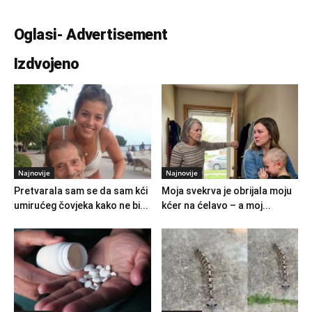
Oglasi- Advertisement
Izdvojeno
Najnovije
Najnovije
Pretvarala sam se da sam kći
Moja svekrva je obrijala moju
umirućeg čovjeka kako ne bi...
kćer na ćelavo – a moj...