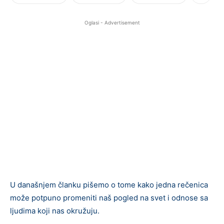
Oglasi - Advertisement
U današnjem članku pišemo o tome kako jedna rečenica
može potpuno promeniti naš pogled na svet i odnose sa
ljudima koji nas okružuju.