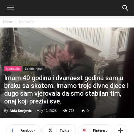
Home
Najnovije
Najnovije
Zanimljivosti
Imam 40 godina i dvanaest godina sam u
braku sa skotom. Imamo troje divne djece i
dugo sam vjerovala da smo stabilan tim,
onaj koji preživi sve.
By
Aida Konjevic
-
May 12, 2026
773
0
Facebook
Twitter
Pinterest