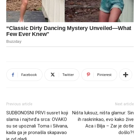
Facebook
Twitter
Pinterest
Previous article
Next article
SUDBONOSNI PRVI susret koji
Ništa luksuz, ništa glamur: Sin
slama i najtvrđa srca: OVAKO
ih raskrinkao, evo kako žive
su se upoznali Toma i Silvana,
Aca i Bilja – Zar je dotle
kada ga je pronašla skapavao
došlo?!
je od gladi