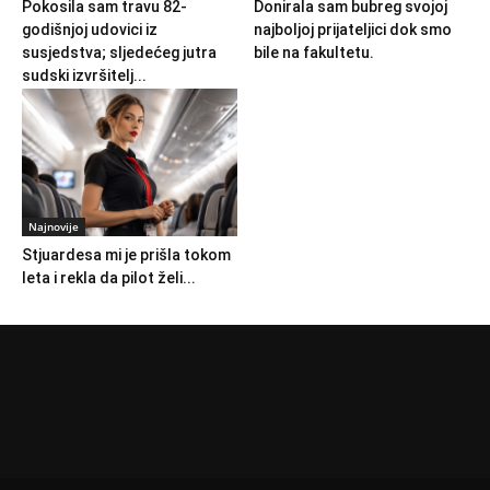
Pokosila sam travu 82-
Donirala sam bubreg svojoj
godišnjoj udovici iz
najboljoj prijateljici dok smo
susjedstva; sljedećeg jutra
bile na fakultetu.
sudski izvršitelj...
Najnovije
Stjuardesa mi je prišla tokom
leta i rekla da pilot želi...