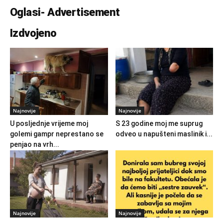
Oglasi- Advertisement
Izdvojeno
Najnovije
Najnovije
U posljednje vrijeme moj
S 23 godine moj me suprug
golemi gampr neprestano se
odveo u napušteni maslinik i...
penjao na vrh...
Najnovije
Najnovije