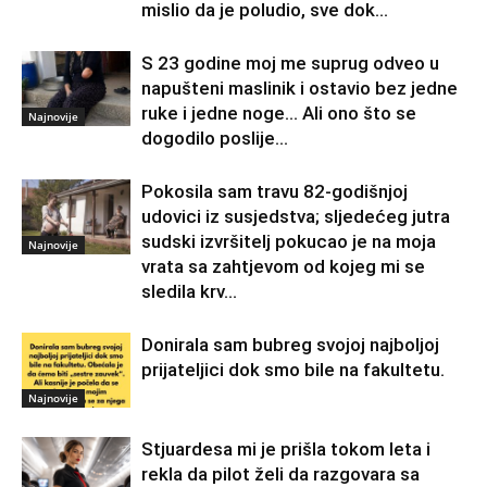
mislio da je poludio, sve dok...
S 23 godine moj me suprug odveo u
napušteni maslinik i ostavio bez jedne
ruke i jedne noge… Ali ono što se
Najnovije
dogodilo poslije...
Pokosila sam travu 82-godišnjoj
udovici iz susjedstva; sljedećeg jutra
sudski izvršitelj pokucao je na moja
Najnovije
vrata sa zahtjevom od kojeg mi se
sledila krv...
Donirala sam bubreg svojoj najboljoj
prijateljici dok smo bile na fakultetu.
Najnovije
Stjuardesa mi je prišla tokom leta i
rekla da pilot želi da razgovara sa