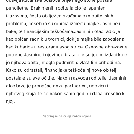
obavlja kućanske poslove prije nego što je postala
punoljetna. Brak njenih roditelja bio je ispunjen
izazovima, često obilježen svađama oko obiteljskih
problema, posebno sukobima između majke Jasmine i
bake, te financijskim teškoćama.Jasminin otac radio je
kao običan radnik u tvornici, dok je majka bila zaposlena
kao kuharica u restoranu svog strica. Osnovne obrazovne
potrebe Jasmine i njezinog brata bile su jedini izdaci koje
je njihova obitelj mogla podmiriti s vlastitim prihodima.
Kako su odrastali, financijske teškoće njihove obitelji
postajale su sve očitije. Nakon razvoda roditelja, Jasminin
otac brzo je pronašao novu partnericu, udovicu iz
njihovog kraja, te se nakon samo godinu dana preselio k
njoj.
Sadržaj se nastavlja nakon oglasa