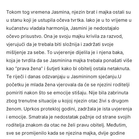
Tokom tog vremena Jasmina, njezin brat i majka ostali su
u stanu koji je ustupila očeva tvrtka. Iako je u to vrijeme u
kućanstvu vladala harmonija, Jasmini je nedostajalo
očevo prisustvo. Ona je svoju majku krivila za razvod,
vjerujući da je trebala biti složnija i zadržati svoje
mišljenje za sebe. To uvjerenje dijelila je i njena baka,
koja je tvrdila da se Jasminina majka trebala ponašati više
kao “prava žena” i šutjeti kako bi obitelj ostala netaknuta.
Te riječi i danas odzvanjaju u Jasmininom sjećanju.U
početku je mlada žena vjerovala da će se njezini roditelji
pomiriti nakon što se emocije stišaju. Nije bila zabrinuta
zbog trenutne situacije u kojoj njezin otac živi s drugom
ženom. Uprkos protekloj godini, zadržala je ista uvjerenja
i emocije. Smatrala je nedostatak pažnje od strane svojih
roditelja znakom da otac ne želi pravu obitelj. Međutim,
sve se promijenilo kada se njezina majka, dvije godine