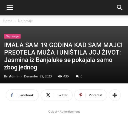
Home
Najnovije
Najnovije
IMALA SAM 19 GODINA KAD SAM MAJCI
PREOTELA MUŽA I UNIŠTILA JOJ ŽIVOT:
Jasmina iz Banjaluke se pokajala samo
zbog jednog
By
Admin
-
December 29, 2023
430
0
Facebook
Twitter
Pinterest
Oglasi - Advertisement