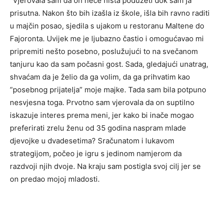
“Vjerovala sam da on neće ništa poduzeti dok sam ja
prisutna. Nakon što bih izašla iz škole, išla bih ravno raditi
u majčin posao, sjedila s ujakom u restoranu Maltene do
Fajoronta. Uvijek me je ljubazno častio i omogućavao mi
pripremiti nešto posebno, poslužujući to na svečanom
tanjuru kao da sam počasni gost. Sada, gledajući unatrag,
shvaćam da je želio da ga volim, da ga prihvatim kao
“posebnog prijatelja” moje majke. Tada sam bila potpuno
nesvjesna toga. Prvotno sam vjerovala da on suptilno
iskazuje interes prema meni, jer kako bi inače mogao
preferirati zrelu ženu od 35 godina naspram mlade
djevojke u dvadesetima? Sračunatom i lukavom
strategijom, počeo je igru s jedinom namjerom da
razdvoji njih dvoje. Na kraju sam postigla svoj cilj jer se
on predao mojoj mladosti.