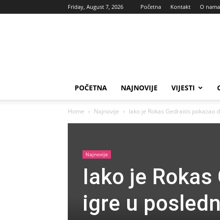
Friday, August 7, 2026
Početna
Kontakt
O nama
Vas
glas
POČETNA
NAJNOVIJE
VIJESTI
Home
Najnovije
Iako je Rokas Gedraitis pokazao d
Najnovije
Iako je Rokas
igre u posled