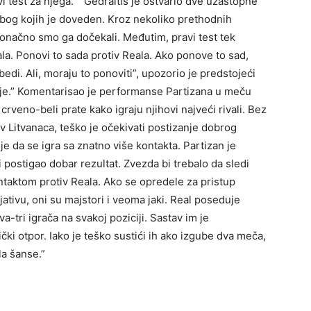
vi test za njega.” “Gedraitis je ostvario dve uzastopne
zbog kojih je doveden. Kroz nekoliko prethodnih
konačno smo ga dočekali. Međutim, pravi test tek
la. Ponovi to sada protiv Reala. Ako ponove to sad,
di. Ali, moraju to ponoviti”, upozorio je predstojeći
je.” Komentarisao je performanse Partizana u meču
 crveno-beli prate kako igraju njihovi najveći rivali. Bez
iv Litvanaca, teško je očekivati postizanje dobrog
e da se igra sa znatno više kontakta. Partizan je
i postigao dobar rezultat. Zvezda bi trebalo da sledi
ntaktom protiv Reala. Ako se opredele za pristup
cijativu, oni su majstori i veoma jaki. Real poseduje
tri igrača na svakoj poziciji. Sastav im je
čki otpor. Iako je teško sustići ih ako izgube dva meča,
a šanse.”