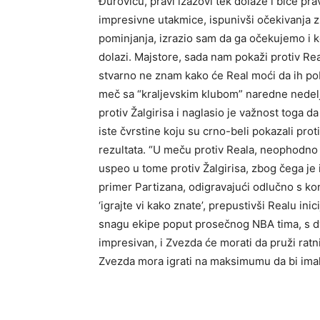
Đuroviću, pravi izazovi tek dolaze i biće pra
impresivne utakmice, ispunivši očekivanja 
pominjanja, izrazio sam da ga očekujemo i 
dolazi. Majstore, sada nam pokaži protiv Rea
stvarno ne znam kako će Real moći da ih pobe
meč sa “kraljevskim klubom” naredne nedel
protiv Žalgirisa i naglasio je važnost toga da
iste čvrstine koju su crno-beli pokazali prot
rezultata. “U meču protiv Reala, neophodno j
uspeo u tome protiv Žalgirisa, zbog čega je 
primer Partizana, odigravajući odlučno s ko
‘igrajte vi kako znate’, prepustivši Realu ini
snagu ekipe poput prosečnog NBA tima, s dva-
impresivan, i Zvezda će morati da pruži ratni
Zvezda mora igrati na maksimumu da bi imal