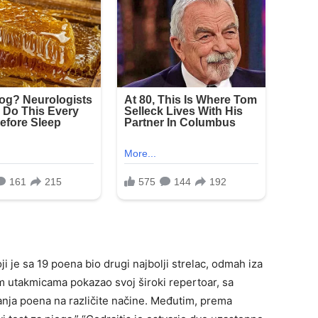
i je sa 19 poena bio drugi najbolji strelac, odmah iza
m utakmicama pokazao svoj široki repertoar, sa
ja poena na različite načine. Međutim, prema