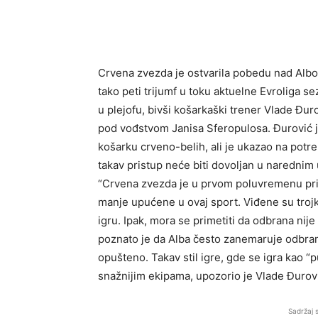
Crvena zvezda je ostvarila pobedu nad Alb
tako peti trijumf u toku aktuelne Evroliga s
u plejofu, bivši košarkaški trener Vlade Đu
pod vođstvom Janisa Sferopulosa. Đurović je
košarku crveno-belih, ali je ukazao na pot
takav pristup neće biti dovoljan u naredni
“Crvena zvezda je u prvom poluvremenu prika
manje upućene u ovaj sport. Viđene su trojke
igru. Ipak, mora se primetiti da odbrana nije
poznato je da Alba često zanemaruje odbram
opušteno. Takav stil igre, gde se igra kao “p
snažnijim ekipama, upozorio je Vlade Đurovi
Sadržaj 