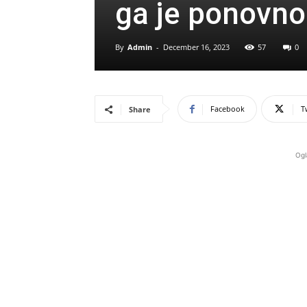
ga je ponovno 
By
Admin
-
December 16, 2023
57
0
Facebook
T
Share
Ogl