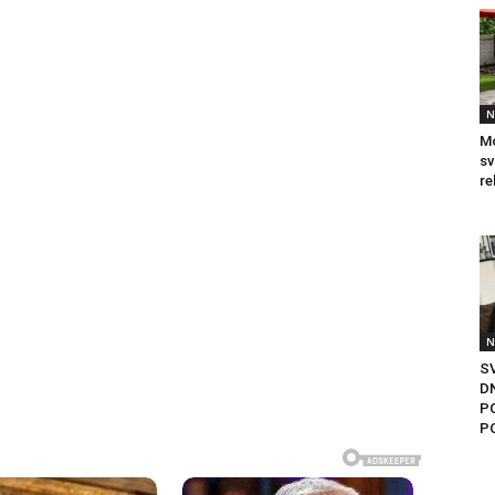
N
Mo
sv
re
N
S
D
P
P