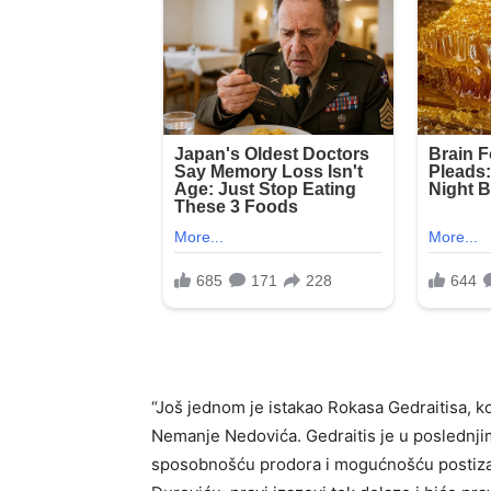
“Još jednom je istakao Rokasa Gedraitisa, koj
Nemanje Nedovića. Gedraitis je u poslednji
sposobnošću prodora i mogućnošću postizan