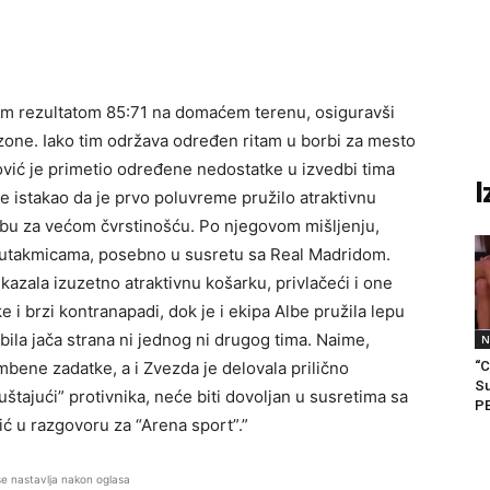
om rezultatom 85:71 na domaćem terenu, osiguravši
ezone. Iako tim održava određen ritam u borbi za mesto
rović je primetio određene nedostatke u izvedbi tima
I
 istakao da je prvo poluvreme pružilo atraktivnu
rebu za većom čvrstinošću. Po njegovom mišljenju,
m utakmicama, posebno u susretu sa Real Madridom.
zala izuzetno atraktivnu košarku, privlačeći i one
 i brzi kontranapadi, dok je i ekipa Albe pružila lepu
 bila jača strana ni jednog ni drugog tima. Naime,
N
bene zadatke, a i Zvezda je delovala prilično
“C
S
uštajući” protivnika, neće biti dovoljan u susretima sa
PE
ć u razgovoru za “Arena sport”.”
se nastavlja nakon oglasa