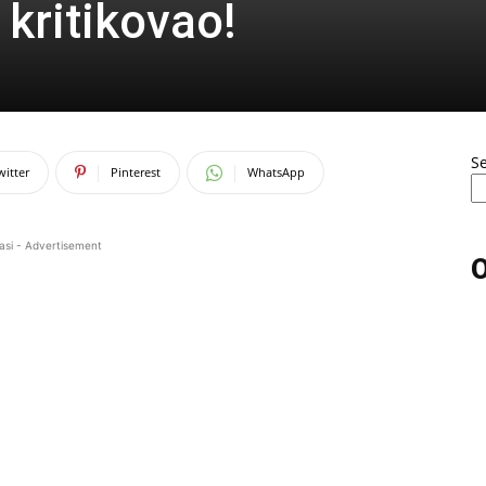
kritikovao!
S
witter
Pinterest
WhatsApp
asi - Advertisement
O