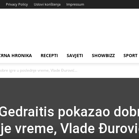
Privacy Policy
Uslovi korištenja
Impressum
CRNA HRONIKA
RECEPTI
SAVJETI
SHOWBIZZ
SPORT
obre igre u poslednje vreme, Vlade Đurović...
 Gedraitis pokazao dob
nje vreme, Vlade Đurov