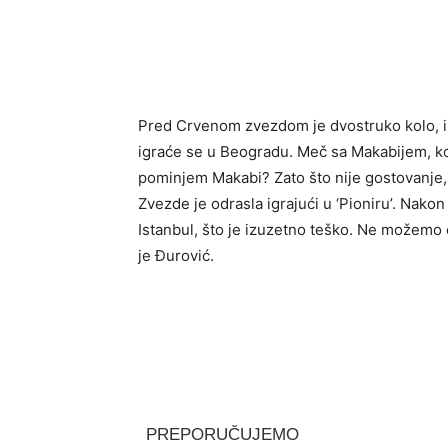
Pred Crvenom zvezdom je dvostruko kolo, i 
igraće se u Beogradu. Meč sa Makabijem, koji
pominjem Makabi? Zato što nije gostovanje, 
Zvezde je odrasla igrajući u ‘Pioniru’. Nako
Istanbul, što je izuzetno teško. Ne možemo 
je Đurović.