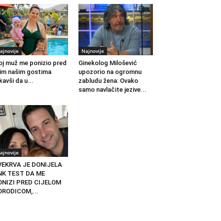
ajnovije
Najnovije
j muž me ponizio pred
Ginekolog Milošević
im našim gostima
upozorio na ogromnu
kavši da u...
zabludu žena: Ovako
samo navlačite jezive...
ajnovije
VEKRVA JE DONIJELA
NK TEST DA ME
ONIZI PRED CIJELOM
ORODICOM,...