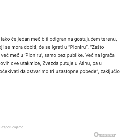
iako će jedan meč biti odigran na gostujućem terenu,
 se mora dobiti, će se igrati u “Pioniru”. “Zašto
već meč u ‘Pioniru’, samo bez publike. Većina igrača
n ovih dve utakmice, Zvezda putuje u Atinu, pa u
očekivati da ostvarimo tri uzastopne pobede”, zaključio
Preporučujemo