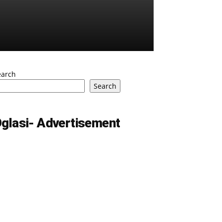
earch
Search
glasi- Advertisement