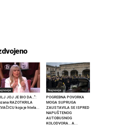
zdvojeno
ajnovije
Najnovije
ILJ JOJ JE BIO DA…”:
POGREBNA POVORKA
uzana RAZOTKRILA
MOGA SUPRUGA
VAČICU koja je htela...
ZAUSTAVILA SE ISPRED
NAPUŠTENOG
AUTOBUSNOG
KOLODVORA… A...