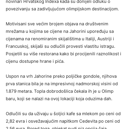
novinari Hrvatskog Indexa kada su donijeli odluku o
povezivanju sa zadivljujućom olimpijskom destinacijom.
Motivisani sve većim brojem objava na društvenim
mrežama u kojima se cijene na Jahorini upoređuju sa
cijenama na renomiranim skijalištima u Italiji, Austriji i
Francuskoj, skijaši su odlučili provesti vlastitu istragu.
Posjetili su više restorana kako bi procijenili raznolikost i
cijenu dostupne hrane i pića.
Uspon na vrh Jahorine preko poljičke gondole, njihova
prva stanica bila je na impresivnoj nadmorskoj visini od
1.879 metara. Topla dobrodošlica čekala ih je u Olimp
baru, koji se nalazi na ovoj lokaciji koja oduzima dah.
Odlučili su da uživaju u šoljici kafe sa mlekom po ceni od
2,82 evra i osvežavajućim napitkom Cedevita po ceni od
2,56 evra. Pored toga, objekat nudi niz opcija čaja,