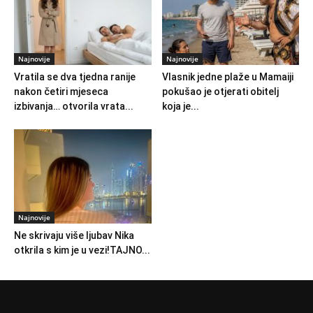
Najnovije
Najnovije
Vratila se dva tjedna ranije
Vlasnik jedne plaže u Mamaiji
nakon četiri mjeseca
pokušao je otjerati obitelj
izbivanja… otvorila vrata...
koja je...
Najnovije
Ne skrivaju više ljubav Nika
otkrila s kim je u vezi!TAJNO...