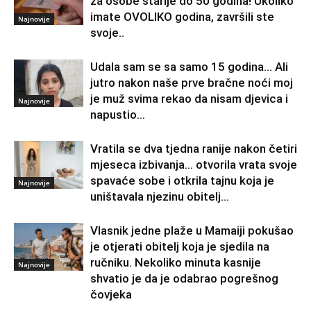
za osobe starije do 50 godina! Ukoliko
imate OVOLIKO godina, završili ste
Najnovije
svoje..
Udala sam se sa samo 15 godina… Ali
jutro nakon naše prve bračne noći moj
je muž svima rekao da nisam djevica i
Najnovije
napustio...
Vratila se dva tjedna ranije nakon četiri
mjeseca izbivanja… otvorila vrata svoje
spavaće sobe i otkrila tajnu koja je
Najnovije
uništavala njezinu obitelj…
Vlasnik jedne plaže u Mamaiji pokušao
je otjerati obitelj koja je sjedila na
ručniku. Nekoliko minuta kasnije
Najnovije
shvatio je da je odabrao pogrešnog
čovjeka