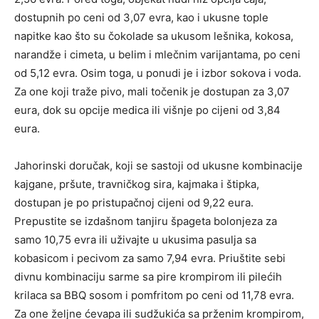
dostupnih po ceni od 3,07 evra, kao i ukusne tople
napitke kao što su čokolade sa ukusom lešnika, kokosa,
narandže i cimeta, u belim i mlečnim varijantama, po ceni
od 5,12 evra. Osim toga, u ponudi je i izbor sokova i voda.
Za one koji traže pivo, mali točenik je dostupan za 3,07
eura, dok su opcije medica ili višnje po cijeni od 3,84
eura.
Jahorinski doručak, koji se sastoji od ukusne kombinacije
kajgane, pršute, travničkog sira, kajmaka i štipka,
dostupan je po pristupačnoj cijeni od 9,22 eura.
Prepustite se izdašnom tanjiru špageta bolonjeza za
samo 10,75 evra ili uživajte u ukusima pasulja sa
kobasicom i pecivom za samo 7,94 evra. Priuštite sebi
divnu kombinaciju sarme sa pire krompirom ili pilećih
krilaca sa BBQ sosom i pomfritom po ceni od 11,78 evra.
Za one željne ćevapa ili sudžukića sa prženim krompirom,