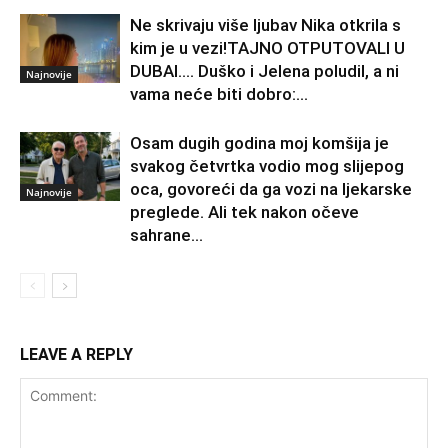
Ne skrivaju više ljubav Nika otkrila s
kim je u vezi!TAJNO OTPUTOVALI U
DUBAI…. Duško i Jelena poludil, a ni
Najnovije
vama neće biti dobro:...
Osam dugih godina moj komšija je
svakog četvrtka vodio mog slijepog
oca, govoreći da ga vozi na ljekarske
Najnovije
preglede. Ali tek nakon očeve
sahrane...
LEAVE A REPLY