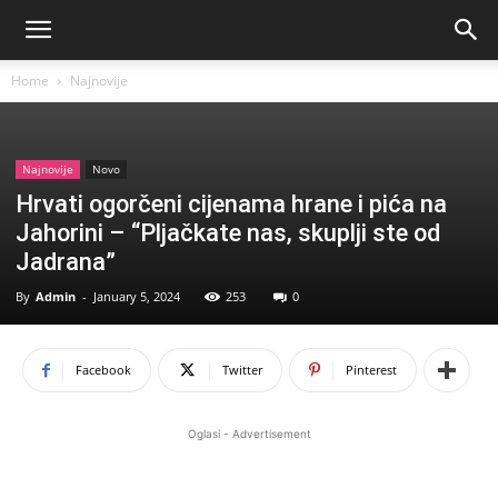
Home
Najnovije
Najnovije
Novo
Hrvati ogorčeni cijenama hrane i pića na
Jahorini – “Pljačkate nas, skuplji ste od
Jadrana”
By
Admin
-
January 5, 2024
253
0
Facebook
Twitter
Pinterest
Oglasi - Advertisement