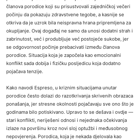
članova porodice koji su prisustvovali zajedničkoj večeri
počinju da pokazuju zdravstvene tegobe, a kasnije se
otkriva da je uzrok bila neispravna hrana pripremljena za
okupljanje. Ovaj događaj ne samo da unosi dodatni strah i
zabrinutost, već i produbljuje već postojeće sukobe, jer
se odgovornost počinje prebacivati između članova
porodice. Situacija koja je započela kao emocionalni
konflikt sada dobija i fizičku posljedicu koja dodatno
pojačava tenzije.
Kako navodi Espreso, u kriznim situacijama unutar
porodice često dolazi do razotkrivanja skrivenih obrazaca
ponašanja, jer stresne okolnosti pojačavaju sve ono što je
godinama bilo potiskivano. Upravo to se dešava i ovdje —
stari konflikti, neriješeni odnosi i nejednaka očekivanja
izlaze na površinu kroz novi sloj optužbi i međusobnog
nepovjerenja. Porodica, koja je nekada djelovala kao