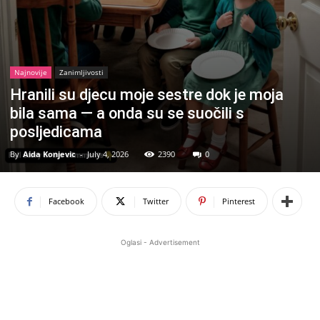
Najnovije
Zanimljivosti
Hranili su djecu moje sestre dok je moja
bila sama — a onda su se suočili s
posljedicama
By
Aida Konjevic
-
July 4, 2026
2390
0
Facebook
Twitter
Pinterest
Oglasi - Advertisement