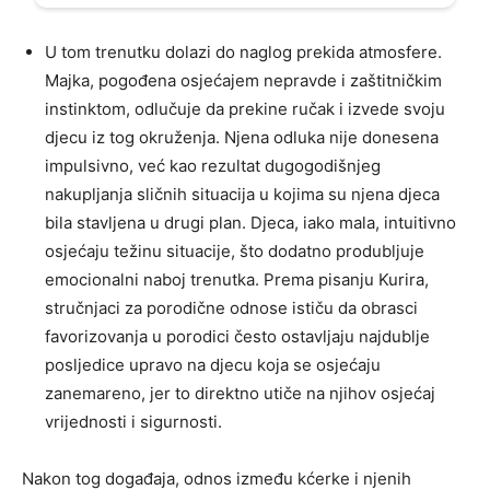
U tom trenutku dolazi do naglog prekida atmosfere.
Majka, pogođena osjećajem nepravde i zaštitničkim
instinktom, odlučuje da prekine ručak i izvede svoju
djecu iz tog okruženja. Njena odluka nije donesena
impulsivno, već kao rezultat dugogodišnjeg
nakupljanja sličnih situacija u kojima su njena djeca
bila stavljena u drugi plan. Djeca, iako mala, intuitivno
osjećaju težinu situacije, što dodatno produbljuje
emocionalni naboj trenutka. Prema pisanju Kurira,
stručnjaci za porodične odnose ističu da obrasci
favorizovanja u porodici često ostavljaju najdublje
posljedice upravo na djecu koja se osjećaju
zanemareno, jer to direktno utiče na njihov osjećaj
vrijednosti i sigurnosti.
Nakon tog događaja, odnos između kćerke i njenih