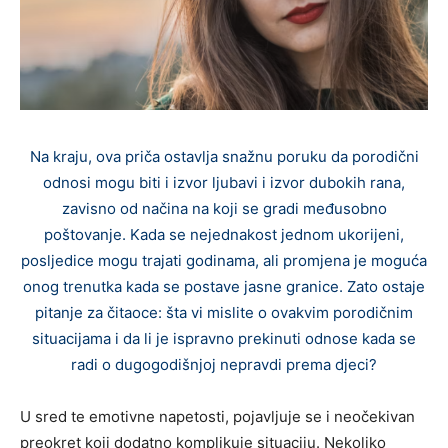
Na kraju, ova priča ostavlja snažnu poruku da porodični
odnosi mogu biti i izvor ljubavi i izvor dubokih rana,
zavisno od načina na koji se gradi međusobno
poštovanje. Kada se nejednakost jednom ukorijeni,
posljedice mogu trajati godinama, ali promjena je moguća
onog trenutka kada se postave jasne granice. Zato ostaje
pitanje za čitaoce: šta vi mislite o ovakvim porodičnim
situacijama i da li je ispravno prekinuti odnose kada se
radi o dugogodišnjoj nepravdi prema djeci?
U sred te emotivne napetosti, pojavljuje se i neočekivan
preokret koji dodatno komplikuje situaciju. Nekoliko