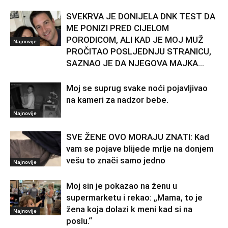
SVEKRVA JE DONIJELA DNK TEST DA
ME PONIZI PRED CIJELOM
PORODICOM, ALI KAD JE MOJ MUŽ
Najnovije
PROČITAO POSLJEDNJU STRANICU,
SAZNAO JE DA NJEGOVA MAJKA...
Moj se suprug svake noći pojavljivao
na kameri za nadzor bebe.
Najnovije
SVE ŽENE OVO MORAJU ZNATI: Kad
vam se pojave blijede mrlje na donjem
vešu to znači samo jedno
Najnovije
Moj sin je pokazao na ženu u
supermarketu i rekao: „Mama, to je
žena koja dolazi k meni kad si na
Najnovije
poslu.“