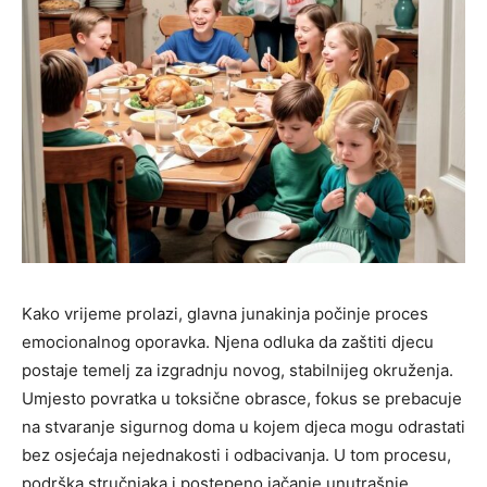
Kako vrijeme prolazi, glavna junakinja počinje proces
emocionalnog oporavka. Njena odluka da zaštiti djecu
postaje temelj za izgradnju novog, stabilnijeg okruženja.
Umjesto povratka u toksične obrasce, fokus se prebacuje
na stvaranje sigurnog doma u kojem djeca mogu odrastati
bez osjećaja nejednakosti i odbacivanja. U tom procesu,
podrška stručnjaka i postepeno jačanje unutrašnje