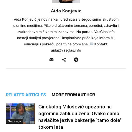
Aida Konjevic
Aida Konjević je novinarka i urednica s višegodišnjim iskustvom
u online medijima. Piše o društvenim temama, porodici, zdravlju i
svakodnevnim životnim izazovima. Na portalu VasGlas.info
nastoji donijeti provjerene i inspirativne priče koje informišu,
educiraju i pokreću pozitivne promjene.
Kontakt:
aida@vasglas.info
RELATED ARTICLES
MORE FROM AUTHOR
Ginekolog Milošević upozorio na
ogromnu zabludu žena: Ovako samo
navlačite jezive bakterije ‘tamo dole’
Najnovije
tokom leta