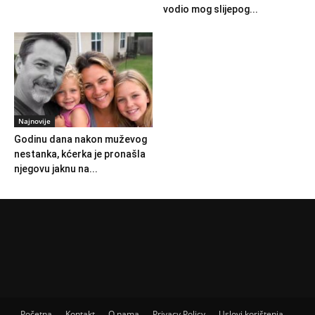
vodio mog slijepog...
Najnovije
Godinu dana nakon muževog
nestanka, kćerka je pronašla
njegovu jaknu na...
Početna
Kontakt
O nama
Privacy Policy
Uslovi korištenja