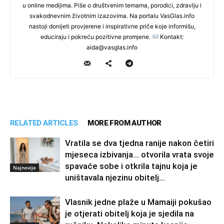
u online medijima. Piše o društvenim temama, porodici, zdravlju i
svakodnevnim životnim izazovima. Na portalu VasGlas.info
nastoji donijeti provjerene i inspirativne priče koje informišu,
educiraju i pokreću pozitivne promjene.
Kontakt:
aida@vasglas.info
RELATED ARTICLES
MORE FROM AUTHOR
Vratila se dva tjedna ranije nakon četiri
mjeseca izbivanja… otvorila vrata svoje
spavaće sobe i otkrila tajnu koja je
Najnovije
uništavala njezinu obitelj…
Vlasnik jedne plaže u Mamaiji pokušao
je otjerati obitelj koja je sjedila na