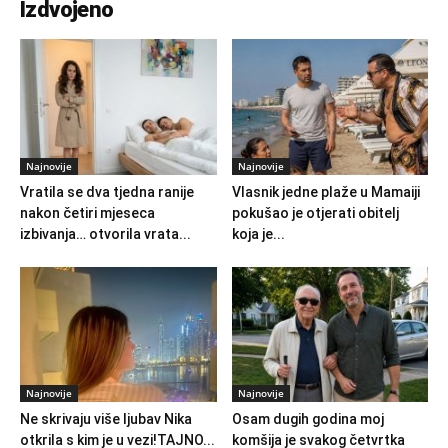
Izdvojeno
Najnovije
Najnovije
Vratila se dva tjedna ranije
Vlasnik jedne plaže u Mamaiji
nakon četiri mjeseca
pokušao je otjerati obitelj
izbivanja… otvorila vrata...
koja je...
Najnovije
Najnovije
Ne skrivaju više ljubav Nika
Osam dugih godina moj
otkrila s kim je u vezi!TAJNO...
komšija je svakog četvrtka