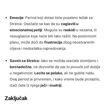
Emocije
: Period koji dolazi biće posebno težak za
Strelce. Osećaće se kao da su
zaglavili u
emocionalnoj petlji
. Moguće su
raskidi
u vezama, ili
nesuglasice koje neće biti lako rešiti. Na poslovnom
planu, može doći do
frustracija
zbog neostvarenih
ciljeva i nedostatka napredovanja.
Saveti za Strelce
: Iako se možda osećate slomljeno i
beznadežno
,
ne dozvolite da vas to povuče još dublje
u negativnost
.
Lecite se polako
, ali ne gubite nadu.
Ovaj period je privremen, i kako vreme bude prolazilo,
izaći ćete iz njega
jači
i
mudriji
.
Zaključak