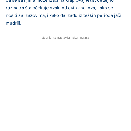
da se sa njima može izaći na kraj. Ovaj tekst detaljno
razmatra šta očekuje svaki od ovih znakova, kako se
nositi sa izazovima, i kako da izađu iz teških perioda jači i
mudriji.
Sadržaj se nastavlja nakon oglasa