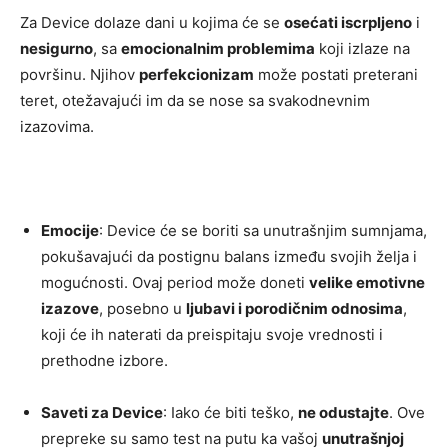
Za Device dolaze dani u kojima će se
osećati iscrpljeno
i
nesigurno
, sa
emocionalnim problemima
koji izlaze na
površinu. Njihov
perfekcionizam
može postati preterani
teret, otežavajući im da se nose sa svakodnevnim
izazovima.
Emocije
: Device će se boriti sa unutrašnjim sumnjama,
pokušavajući da postignu balans između svojih želja i
mogućnosti. Ovaj period može doneti
velike emotivne
izazove
, posebno u
ljubavi i porodičnim odnosima
,
koji će ih naterati da preispitaju svoje vrednosti i
prethodne izbore.
Saveti za Device
: Iako će biti teško,
ne odustajte
. Ove
prepreke su samo test na putu ka vašoj
unutrašnjoj