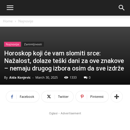
Home
Najnovije
Najnovije
Zanimljivosti
Horoskop koji će vam slomiti srce:
Nažalost, dolaze teški dani za ove znakove
– nemaju drugog izbora osim da sve izdrže
By
Aida Konjevic
-
March 30, 2025
1333
0
Facebook
Twitter
Pinterest
Oglasi - Advertisement