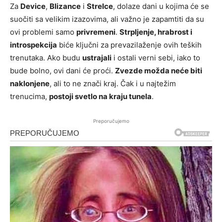
Za
Device
,
Blizance
i
Strelce
, dolaze dani u kojima će se
suočiti sa velikim izazovima, ali važno je zapamtiti da su
ovi problemi samo
privremeni
.
Strpljenje, hrabrost i
introspekcija
biće ključni za prevazilaženje ovih teških
trenutaka. Ako budu
ustrajali
i ostali verni sebi, iako to
bude bolno, ovi dani će proći.
Zvezde možda neće biti
naklonjene
, ali to ne znači kraj. Čak i u najtežim
trenucima,
postoji svetlo na kraju tunela
.
Preporučujemo