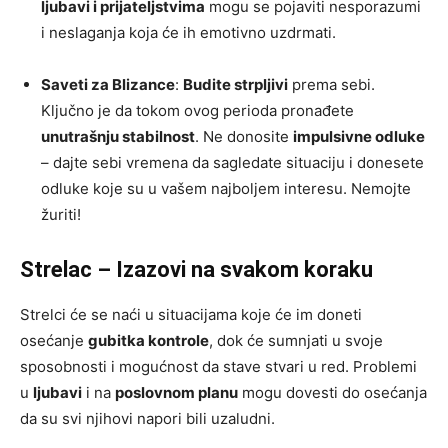
ljubavi i prijateljstvima
mogu se pojaviti nesporazumi
i neslaganja koja će ih emotivno uzdrmati.
Saveti za Blizance
:
Budite strpljivi
prema sebi.
Ključno je da tokom ovog perioda pronađete
unutrašnju stabilnost
. Ne donosite
impulsivne odluke
– dajte sebi vremena da sagledate situaciju i donesete
odluke koje su u vašem najboljem interesu. Nemojte
žuriti!
Strelac – Izazovi na svakom koraku
Strelci će se naći u situacijama koje će im doneti
osećanje
gubitka kontrole
, dok će sumnjati u svoje
sposobnosti i mogućnost da stave stvari u red. Problemi
u
ljubavi
i na
poslovnom planu
mogu dovesti do osećanja
da su svi njihovi napori bili uzaludni.