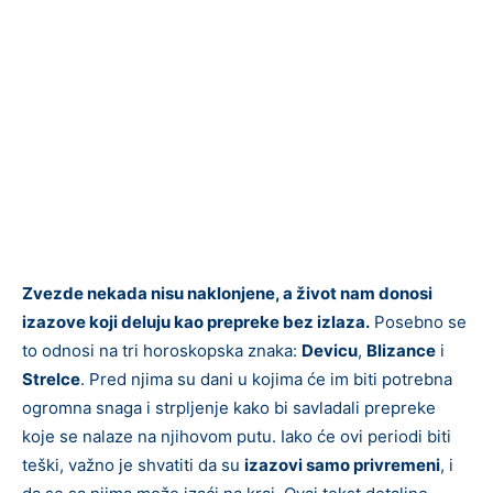
Zvezde nekada nisu naklonjene, a život nam donosi
izazove koji deluju kao prepreke bez izlaza.
Posebno se
to odnosi na tri horoskopska znaka:
Devicu
,
Blizance
i
Strelce
. Pred njima su dani u kojima će im biti potrebna
ogromna snaga i strpljenje kako bi savladali prepreke
koje se nalaze na njihovom putu. Iako će ovi periodi biti
teški, važno je shvatiti da su
izazovi samo privremeni
, i