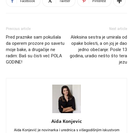
Facebook
Twitter
Pinterest
Previous article
Next article
Pred praznike sam pokušala
Aleksina sestra je umirala od
da operem prozore po savetu
opake bolesti, a on joj je dao
moje bake, a drugačije ne
jedno obećanje: Posle 13
radim: Baš su čisti već POLA
godina, uradio nešto što tera
GODINE!
jezu
Aida Konjevic
Aida Konjević je novinarka i urednica s višegodišnjim iskustvom