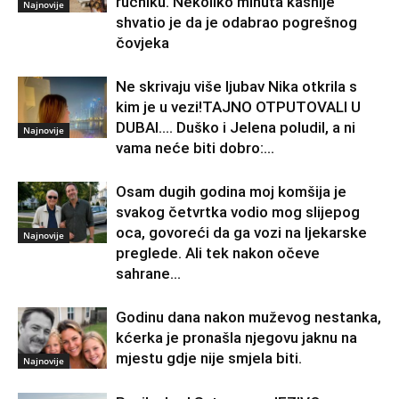
ručniku. Nekoliko minuta kasnije
Najnovije
shvatio je da je odabrao pogrešnog
čovjeka
Ne skrivaju više ljubav Nika otkrila s
kim je u vezi!TAJNO OTPUTOVALI U
DUBAI…. Duško i Jelena poludil, a ni
Najnovije
vama neće biti dobro:...
Osam dugih godina moj komšija je
svakog četvrtka vodio mog slijepog
oca, govoreći da ga vozi na ljekarske
Najnovije
preglede. Ali tek nakon očeve
sahrane...
Godinu dana nakon muževog nestanka,
kćerka je pronašla njegovu jaknu na
mjestu gdje nije smjela biti.
Najnovije