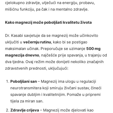
cjelokupno zdravlje, utječući na energiju, probavu,
mišićnu funkciju, pa čak i na mentalno zdravlje.
Kako magnezij može poboljšati kvalitetu života
Dr. Kasabi savjetuje da se magnezij može učinkovito
uključiti u
večernju rutinu
, kako bi se postigao
maksimalan učinak. Preporučuje se uzimanje
500 mg
magnezija dnevno
, najčešće prije spavanja, u trajanju od
dva tjedna. Ovaj režim može donijeti nekoliko značajnih
zdravstvenih prednosti, uključujući:
Poboljšani san
– Magnezij ima ulogu u regulaciji
neurotransmitera koji smiruju živčani sustav, čineći
spavanje dubljim i kvalitetnijim. Pomaže u pripremi
tijela za miran san.
Zdravlje crijeva
– Magnezij može djelovati kao