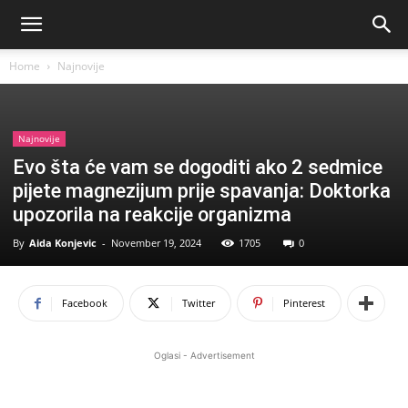
Home
Najnovije
Najnovije
Evo šta će vam se dogoditi ako 2 sedmice
pijete magnezijum prije spavanja: Doktorka
upozorila na reakcije organizma
By
Aida Konjevic
-
November 19, 2024
1705
0
Facebook
Twitter
Pinterest
Oglasi - Advertisement