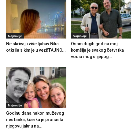
Najnovije
Najnovije
Ne skrivaju više ljubav Nika
Osam dugih godina moj
otkrila s kim je u vezi!TAJNO...
komšija je svakog četvrtka
vodio mog slijepog...
Najnovije
Godinu dana nakon muževog
nestanka, kćerka je pronašla
njegovu jaknu na...