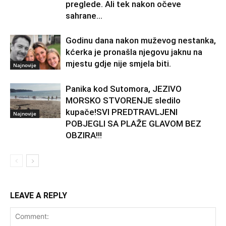
preglede. Ali tek nakon očeve
sahrane...
Godinu dana nakon muževog nestanka,
kćerka je pronašla njegovu jaknu na
mjestu gdje nije smjela biti.
Najnovije
Panika kod Sutomora, JEZIVO
MORSKO STVORENJE sledilo
kupače!SVI PREDTRAVLJENI
Najnovije
POBJEGLI SA PLAŽE GLAVOM BEZ
OBZIRA!!!
LEAVE A REPLY