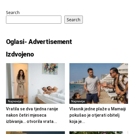
Search
Search
Oglasi- Advertisement
Izdvojeno
Najnovije
Najnovije
Vratila se dva tjedna ranije
Vlasnik jedne plaže u Mamaiji
nakon četiri mjeseca
pokušao je otjerati obitelj
izbivanja… otvorila vrata...
koja je...