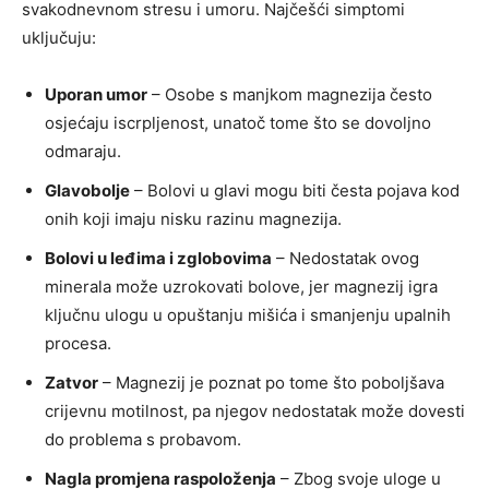
svakodnevnom stresu i umoru. Najčešći simptomi
uključuju:
Uporan umor
– Osobe s manjkom magnezija često
osjećaju iscrpljenost, unatoč tome što se dovoljno
odmaraju.
Glavobolje
– Bolovi u glavi mogu biti česta pojava kod
onih koji imaju nisku razinu magnezija.
Bolovi u leđima i zglobovima
– Nedostatak ovog
minerala može uzrokovati bolove, jer magnezij igra
ključnu ulogu u opuštanju mišića i smanjenju upalnih
procesa.
Zatvor
– Magnezij je poznat po tome što poboljšava
crijevnu motilnost, pa njegov nedostatak može dovesti
do problema s probavom.
Nagla promjena raspoloženja
– Zbog svoje uloge u