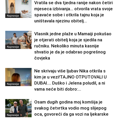
Vratila se dva tjedna ranije nakon četiri
mjeseca izbivanja… otvorila vrata svoje
spavaće sobe i otkrila tajnu koja je
Najnovije
uništavala njezinu obitelj…
Vlasnik jedne plaže u Mamaiji pokušao
je otjerati obitelj koja je sjedila na
ručniku. Nekoliko minuta kasnije
Najnovije
shvatio je da je odabrao pogrešnog
čovjeka
Ne skrivaju više ljubav Nika otkrila s
kim je u vezi!TAJNO OTPUTOVALI U
DUBAI…. Duško i Jelena poludil, a ni
Najnovije
vama neće biti dobro:...
Osam dugih godina moj komšija je
svakog četvrtka vodio mog slijepog
oca, govoreći da ga vozi na ljekarske
Najnovije