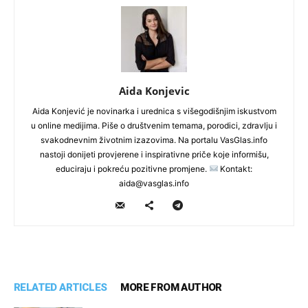
Aida Konjevic
Aida Konjević je novinarka i urednica s višegodišnjim iskustvom
u online medijima. Piše o društvenim temama, porodici, zdravlju i
svakodnevnim životnim izazovima. Na portalu VasGlas.info
nastoji donijeti provjerene i inspirativne priče koje informišu,
educiraju i pokreću pozitivne promjene.
Kontakt:
aida@vasglas.info
RELATED ARTICLES
MORE FROM AUTHOR