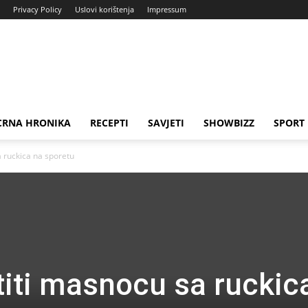
Privacy Policy
Uslovi korištenja
Impressum
CRNA HRONIKA
RECEPTI
SAVJETI
SHOWBIZZ
SPORT
a ruckica na sporetu
titi masnocu sa ruckic