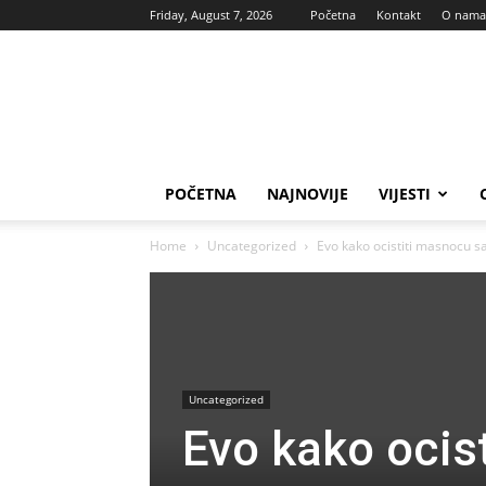
Friday, August 7, 2026
Početna
Kontakt
O nama
Vas
glas
POČETNA
NAJNOVIJE
VIJESTI
Home
Uncategorized
Evo kako ocistiti masnocu s
Uncategorized
Evo kako ocis