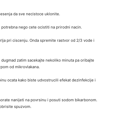
esenja da sve necistoce uklonite.
potrebna nego cete ocistiti na prirodni nacin.
ja pri ciscenju. Onda spremite rastvor od 2/3 vode i
e dugmad zatim sacekajte nekoliko minuta pa oribajte
krpom od mikrovlakana.
nu ocata kako biste udvostrucili efekat dezinfekcije i
 morate nanijeti na povrsinu i posuti sodom bikarbonom.
 obrisite spuzvom.