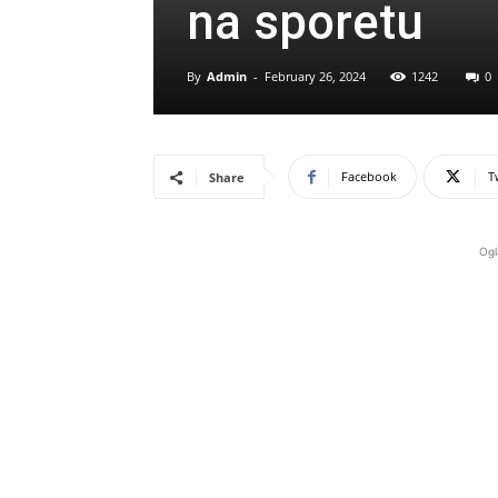
na sporetu
By
Admin
-
February 26, 2024
1242
0
Facebook
T
Share
Ogl