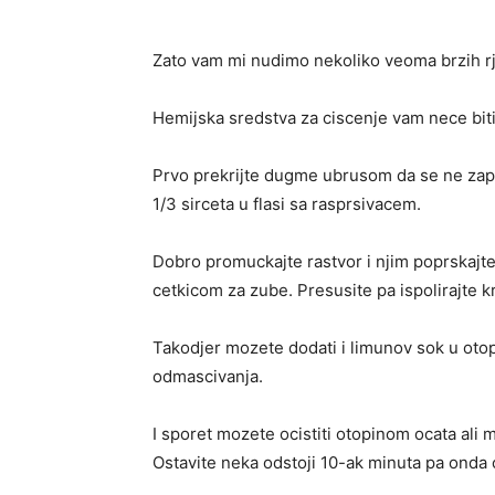
Zato vam mi nudimo nekoliko veoma brzih rj
Hemijska sredstva za ciscenje vam nece biti 
Prvo prekrijte dugme ubrusom da se ne zaprl
1/3 sirceta u flasi sa rasprsivacem.
Dobro promuckajte rastvor i njim poprskajt
cetkicom za zube. Presusite pa ispolirajte 
Takodjer mozete dodati i limunov sok u otopi
odmascivanja.
I sporet mozete ocistiti otopinom ocata ali
Ostavite neka odstoji 10-ak minuta pa onda