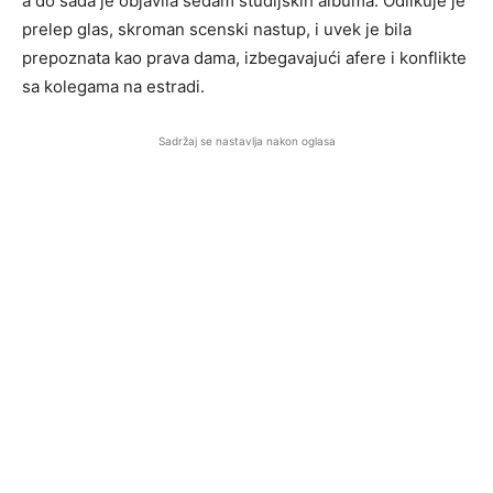
a do sada je objavila sedam studijskih albuma. Odlikuje je
prelep glas, skroman scenski nastup, i uvek je bila
prepoznata kao prava dama, izbegavajući afere i konflikte
sa kolegama na estradi.
Sadržaj se nastavlja nakon oglasa