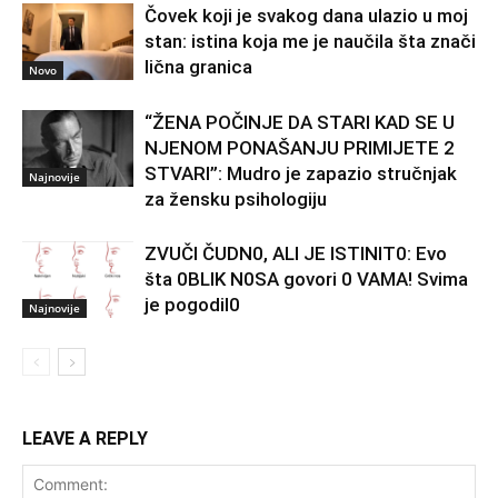
Čovek koji je svakog dana ulazio u moj
stan: istina koja me je naučila šta znači
lična granica
Novo
“ŽENA POČINJE DA STARI KAD SE U
NJENOM PONAŠANJU PRIMIJETE 2
STVARI”: Mudro je zapazio stručnjak
Najnovije
za žensku psihologiju
ZVUČI ČUDN0, ALI JE ISTINIT0: Evo
šta 0BLIK N0SA govori 0 VAMA! Svima
je pogodil0
Najnovije
LEAVE A REPLY