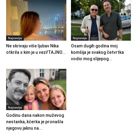
Najnovije
Najnovije
Ne skrivaju više ljubav Nika
Osam dugih godina moj
otkrila s kim je u vezi!TAJNO...
komšija je svakog četvrtka
vodio mog slijepog...
Najnovije
Godinu dana nakon muževog
nestanka, kćerka je pronašla
njegovu jaknu na...