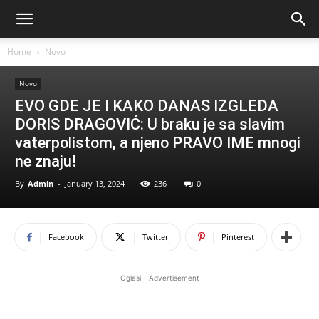
Home
Novo
Novo
EVO GDE JE I KAKO DANAS IZGLEDA
DORIS DRAGOVIĆ: U braku je sa slavim
vaterpolistom, a njeno PRAVO IME mnogi
ne znaju!
By
Admin
-
January 13, 2024
236
0
Facebook
Twitter
Pinterest
Oglasi - Advertisement