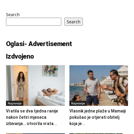
Search
Search
Oglasi- Advertisement
Izdvojeno
Najnovije
Najnovije
Vratila se dva tjedna ranije
Vlasnik jedne plaže u Mamaiji
nakon četiri mjeseca
pokušao je otjerati obitelj
izbivanja… otvorila vrata...
koja je...