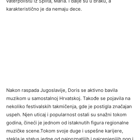
vaterpolistu iz Splita, Maria. I dalje su u braku, a
karakteristično je da nemaju dece.
Nakon raspada Jugoslavije, Doris se aktivno bavila
muzikom u samostalnoj Hrvatskoj. Takođe se pojavila na
nekoliko festivalskih takmičenja, gde je postigla značajan
uspeh. Njen uticaj i popularnost ostali su snažni tokom
godina, čineći je jednom od istaknutih figura regionalne
muzičke scene.Tokom svoje duge i uspešne karijere,
stekla je status jedne od najpoznatijih i najcenjenijih pop i