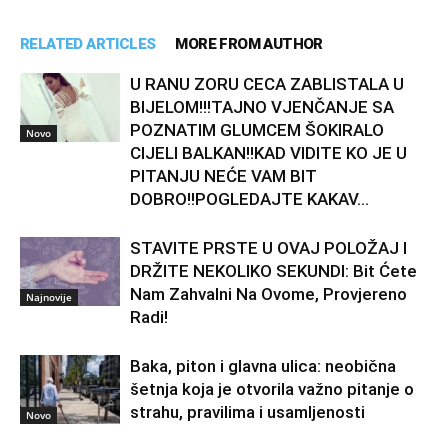
RELATED ARTICLES
MORE FROM AUTHOR
U RANU ZORU CECA ZABLISTALA U
BIJELOM!!!TAJNO VJENČANJE SA
POZNATIM GLUMCEM ŠOKIRALO
Novo
CIJELI BALKAN!!KAD VIDITE KO JE U
PITANJU NEĆE VAM BIT
DOBRO!!POGLEDAJTE KAKAV...
STAVITE PRSTE U OVAJ POLOŽAJ I
DRŽITE NEKOLIKO SEKUNDI: Bit Ćete
Nam Zahvalni Na Ovome, Provjereno
Najnovije
Radi!
Baka, piton i glavna ulica: neobična
šetnja koja je otvorila važno pitanje o
strahu, pravilima i usamljenosti
Novo