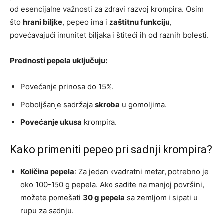
od esencijalne važnosti za zdravi razvoj krompira. Osim
što
hrani biljke
, pepeo ima i
zaštitnu funkciju
,
povećavajući imunitet biljaka i štiteći ih od raznih bolesti.
Prednosti pepela uključuju:
Povećanje prinosa do 15%.
Poboljšanje sadržaja
skroba
u gomoljima.
Povećanje ukusa
krompira.
Kako primeniti pepeo pri sadnji krompira?
Količina pepela
: Za jedan kvadratni metar, potrebno je
oko 100-150 g pepela. Ako sadite na manjoj površini,
možete pomešati
30 g pepela
sa zemljom i sipati u
rupu za sadnju.