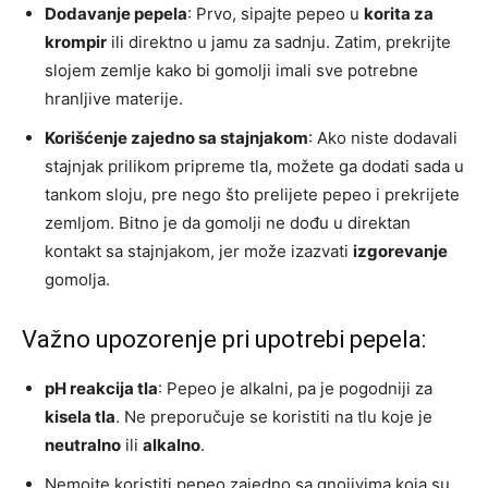
Dodavanje pepela
: Prvo, sipajte pepeo u
korita za
krompir
ili direktno u jamu za sadnju. Zatim, prekrijte
slojem zemlje kako bi gomolji imali sve potrebne
hranljive materije.
Korišćenje zajedno sa stajnjakom
: Ako niste dodavali
stajnjak prilikom pripreme tla, možete ga dodati sada u
tankom sloju, pre nego što prelijete pepeo i prekrijete
zemljom. Bitno je da gomolji ne dođu u direktan
kontakt sa stajnjakom, jer može izazvati
izgorevanje
gomolja.
Važno upozorenje pri upotrebi pepela:
pH reakcija tla
: Pepeo je alkalni, pa je pogodniji za
kisela tla
. Ne preporučuje se koristiti na tlu koje je
neutralno
ili
alkalno
.
Nemojte koristiti pepeo zajedno sa gnojivima koja su