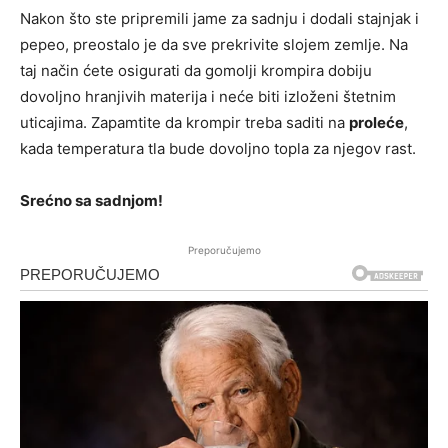
Nakon što ste pripremili jame za sadnju i dodali stajnjak i
pepeo, preostalo je da sve prekrivite slojem zemlje. Na
taj način ćete osigurati da gomolji krompira dobiju
dovoljno hranjivih materija i neće biti izloženi štetnim
uticajima. Zapamtite da krompir treba saditi na
proleće
,
kada temperatura tla bude dovoljno topla za njegov rast.
Srećno sa sadnjom!
Preporučujemo