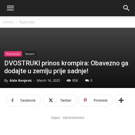
Home
Najnovije
Najnovije
Savjeti
DVOSTRUKI prinos krompira: Obavezno ga
dodajte u zemlju prije sadnje!
By
Aida Konjevic
-
March 16, 2025
858
0
Facebook
Twitter
Pinterest
Oglasi - Advertisement