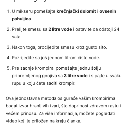
U mikseru pomešajte
krečnjački dolomit
i
ovsenih
pahuljica
.
Prelijte smesu sa
2 litre vode
i ostavite da odstoji 24
sata.
Nakon toga, procijedite smesu kroz gusto sito.
Razrijedite sa još jednom litrom čiste vode.
Pre sadnje krompira, pomešajte jednu šolju
pripremljenog gnojiva sa
3 litre vode
i sipajte u svaku
rupu u koju ćete saditi krompir.
Ova jednostavna metoda osiguraće vašim krompirima
bogat izvor hranljivih tvari, što doprinosi zdravom rastu i
većem prinosu. Za više informacija, možete pogledati
video koji je priložen na kraju članka.