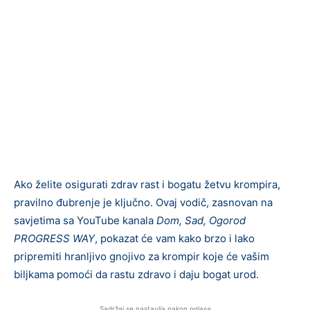
Ako želite osigurati zdrav rast i bogatu žetvu krompira,
pravilno đubrenje je ključno. Ovaj vodič, zasnovan na
savjetima sa YouTube kanala
Dom, Sad, Ogorod
PROGRESS WAY
, pokazat će vam kako brzo i lako
pripremiti hranljivo gnojivo za krompir koje će vašim
biljkama pomoći da rastu zdravo i daju bogat urod.
Sadržaj se nastavlja nakon oglasa