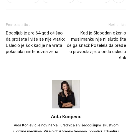
Previous article
Next article
Bogoljub je pre 64 god otišao
Kad je Slobodan oženio
da prošeta i više se nije vratio:
muslimanku nije ni slutio šta
Usledio je šok kad je na vrata
će ga snaći: Poželela da pređe
pokucala misteriozna žena
u pravoslavlje, a onda usledio
šok
Aida Konjevic
Aida Konjević je novinarka i urednica s višegodišnjim iskustvom
u online medijima. Piše o društvenim temama, porodici, zdravlju i