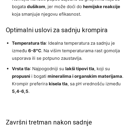
bogata
dušikom
, jer može doći do
hemijske reakcije
koja smanjuje njegovu efikasnost.
Optimalni uslovi za sadnju krompira
Temperatura tla
: Idealna temperatura za sadnju je
između
6-8°C
. Na višim temperaturama rast gomolja
usporava ili se potpuno zaustavlja.
Vrsta tla
: Najpogodniji su
lakši tipovi tla
, koji su
propusni
i bogati
mineralima i organskim materijama
.
Krompir preferira
kisela tla
, sa pH vrednošću između
5,4-6,5
.
Završni tretman nakon sadnje