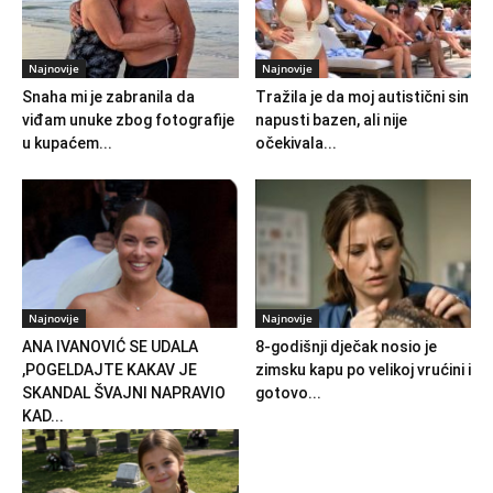
Najnovije
Najnovije
Snaha mi je zabranila da
Tražila je da moj autistični sin
viđam unuke zbog fotografije
napusti bazen, ali nije
u kupaćem...
očekivala...
Najnovije
Najnovije
ANA IVANOVIĆ SE UDALA
8-godišnji dječak nosio je
,POGELDAJTE KAKAV JE
zimsku kapu po velikoj vrućini i
SKANDAL ŠVAJNI NAPRAVIO
gotovo...
KAD...