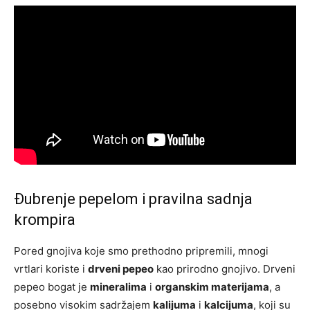
Đubrenje pepelom i pravilna sadnja
krompira
Pored gnojiva koje smo prethodno pripremili, mnogi
vrtlari koriste i
drveni pepeo
kao prirodno gnojivo. Drveni
pepeo bogat je
mineralima
i
organskim materijama
, a
posebno visokim sadržajem
kalijuma
i
kalcijuma
, koji su