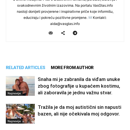
svakodnevnim životnim izazovima. Na portalu VasGlas.info
nastoji donijeti provjerene i inspirativne priče koje informišu,
educiraju i pokreću pozitivne promjene.
Kontakt:
aida@vasglas.info
RELATED ARTICLES
MORE FROM AUTHOR
Snaha mi je zabranila da viđam unuke
zbog fotografije u kupaćem kostimu,
ali zaboravila je jednu važnu stvar.
Najnovije
Tražila je da moj autistični sin napusti
bazen, ali nije očekivala moj odgovor.
Najnovije