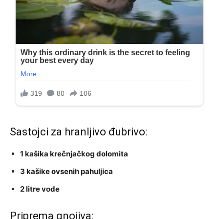
Sastojci za hranljivo đubrivo:
1 kašika krečnjačkog dolomita
3 kašike ovsenih pahuljica
2 litre vode
Priprema gnojiva: