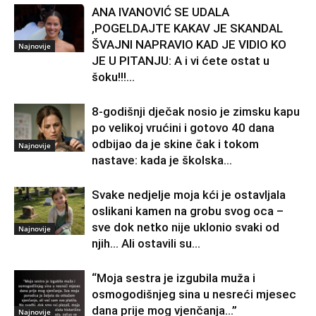
ANA IVANOVIĆ SE UDALA
,POGELDAJTE KAKAV JE SKANDAL
ŠVAJNI NAPRAVIO KAD JE VIDIO KO
Najnovije
JE U PITANJU: A i vi ćete ostat u
šoku!!!...
8-godišnji dječak nosio je zimsku kapu
po velikoj vrućini i gotovo 40 dana
odbijao da je skine čak i tokom
Najnovije
nastave: kada je školska...
Svake nedjelje moja kći je ostavljala
oslikani kamen na grobu svog oca –
sve dok netko nije uklonio svaki od
Najnovije
njih… Ali ostavili su...
“Moja sestra je izgubila muža i
osmogodišnjeg sina u nesreći mjesec
dana prije mog vjenčanja…”
Najnovije