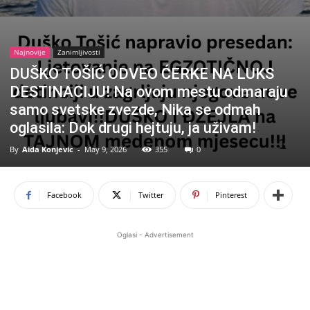
Najnovije
Zanimljivosti
DUŠKO TOŠIĆ ODVEO ĆERKE NA LUKS
DESTINACIJU! Na ovom mestu odmaraju
samo svetske zvezde, Nika se odmah
oglasila: Dok drugi hejtuju, ja uživam!
By
Aida Konjevic
-
May 9, 2026
355
0
Facebook
Twitter
Pinterest
Oglasi - Advertisement