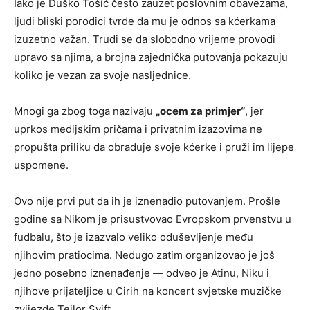
Iako je Duško Tošić često zauzet poslovnim obavezama,
ljudi bliski porodici tvrde da mu je odnos sa kćerkama
izuzetno važan. Trudi se da slobodno vrijeme provodi
upravo sa njima, a brojna zajednička putovanja pokazuju
koliko je vezan za svoje nasljednice.
Mnogi ga zbog toga nazivaju
„ocem za primjer“
, jer
uprkos medijskim pričama i privatnim izazovima ne
propušta priliku da obraduje svoje kćerke i pruži im lijepe
uspomene.
Ovo nije prvi put da ih je iznenadio putovanjem. Prošle
godine sa Nikom je prisustvovao Evropskom prvenstvu u
fudbalu, što je izazvalo veliko oduševljenje među
njihovim pratiocima. Nedugo zatim organizovao je još
jedno posebno iznenađenje — odveo je Atinu, Niku i
njihove prijateljice u Cirih na koncert svjetske muzičke
zvijezde Tejlor Svift.