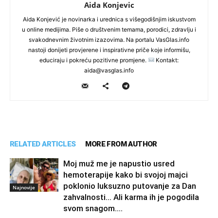
Aida Konjevic
Aida Konjević je novinarka i urednica s višegodišnjim iskustvom
u online medijima. Piše o društvenim temama, porodici, zdravlju i
svakodnevnim životnim izazovima. Na portalu VasGlas.info
nastoji donijeti provjerene i inspirativne priče koje informišu,
educiraju i pokreću pozitivne promjene.
Kontakt:
aida@vasglas.info
RELATED ARTICLES
MORE FROM AUTHOR
Moj muž me je napustio usred
hemoterapije kako bi svojoj majci
poklonio luksuzno putovanje za Dan
Najnovije
zahvalnosti… Ali karma ih je pogodila
svom snagom....