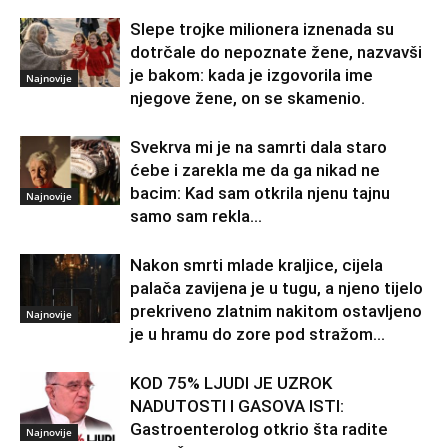
Slepe trojke milionera iznenada su
dotrčale do nepoznate žene, nazvavši
je bakom: kada je izgovorila ime
Najnovije
njegove žene, on se skamenio.
Svekrva mi je na samrti dala staro
ćebe i zarekla me da ga nikad ne
bacim: Kad sam otkrila njenu tajnu
Najnovije
samo sam rekla...
Nakon smrti mlade kraljice, cijela
palača zavijena je u tugu, a njeno tijelo
prekriveno zlatnim nakitom ostavljeno
Najnovije
je u hramu do zore pod stražom...
KOD 75% LJUDI JE UZROK
NADUTOSTI I GASOVA ISTI:
Gastroenterolog otkrio šta radite
Najnovije