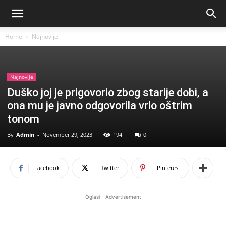
Home
Najnovije
Najnovije
Duško joj je prigovorio zbog starije dobi, a
ona mu je javno odgovorila vrlo oštrim
tonom
By
Admin
-
November 29, 2023
194
0
Facebook
Twitter
Pinterest
Oglasi - Advertisement