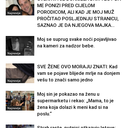
ME PONIZI PRED CIJELOM
PORODICOM, ALI KAD JE MOJ MUŽ
Najnovije
PROČITAO POSLJEDNJU STRANICU,
SAZNAO JE DA NJEGOVA MAJKA...
Moj se suprug svake noći pojavljivao
na kameri za nadzor bebe.
Najnovije
SVE ŽENE OVO MORAJU ZNATI: Kad
vam se pojave blijede mrlje na donjem
vešu to znači samo jedno
Najnovije
Moj sin je pokazao na ženu u
supermarketu i rekao: „Mama, to je
žena koja dolazi k meni kad si na
Najnovije
poslu.“
Strah raste, putnici otkazuju letove: