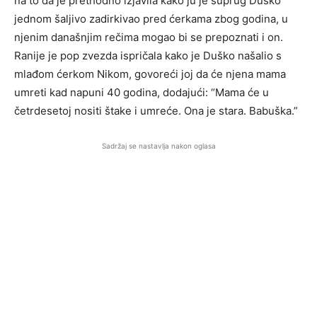
na to da je prethodno izjavila kako ju je suprug Duško
jednom šaljivo zadirkivao pred ćerkama zbog godina, u
njenim današnjim rečima mogao bi se prepoznati i on.
Ranije je pop zvezda ispričala kako je Duško našalio s
mlađom ćerkom Nikom, govoreći joj da će njena mama
umreti kad napuni 40 godina, dodajući: “Mama će u
četrdesetoj nositi štake i umreće. Ona je stara. Babuška.”
Sadržaj se nastavlja nakon oglasa