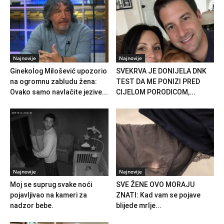
Najnovije
Najnovije
Ginekolog Milošević upozorio
SVEKRVA JE DONIJELA DNK
na ogromnu zabludu žena:
TEST DA ME PONIZI PRED
Ovako samo navlačite jezive...
CIJELOM PORODICOM,...
Najnovije
Najnovije
Moj se suprug svake noći
SVE ŽENE OVO MORAJU
pojavljivao na kameri za
ZNATI: Kad vam se pojave
nadzor bebe.
blijede mrlje...