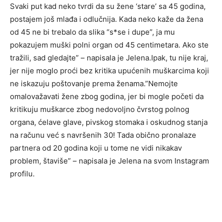
Svaki put kad neko tvrdi da su žene ‘stare’ sa 45 godina,
postajem još mlađa i odlučnija. Kada neko kaže da žena
od 45 ne bi trebalo da slika “s*se i dupe”, ja mu
pokazujem muški polni organ od 45 centimetara. Ako ste
tražili, sad gledajte” – napisala je Jelena.Ipak, tu nije kraj,
jer nije moglo proći bez kritika upućenih muškarcima koji
ne iskazuju poštovanje prema ženama.”Nemojte
omalovažavati žene zbog godina, jer bi mogle početi da
kritikuju muškarce zbog nedovoljno čvrstog polnog
organa, ćelave glave, pivskog stomaka i oskudnog stanja
na računu već s navršenih 30! Tada obično pronalaze
partnera od 20 godina koji u tome ne vidi nikakav
problem, štaviše” – napisala je Jelena na svom Instagram
profilu.