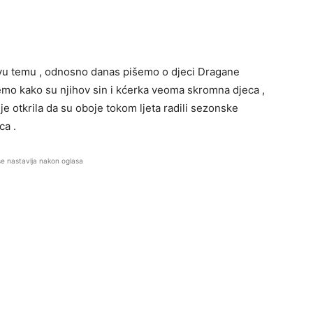
u temu , odnosno danas pišemo o djeci Dragane
nemo kako su njihov sin i kćerka veoma skromna djeca ,
 je otkrila da su oboje tokom ljeta radili sezonske
ca .
se nastavlja nakon oglasa