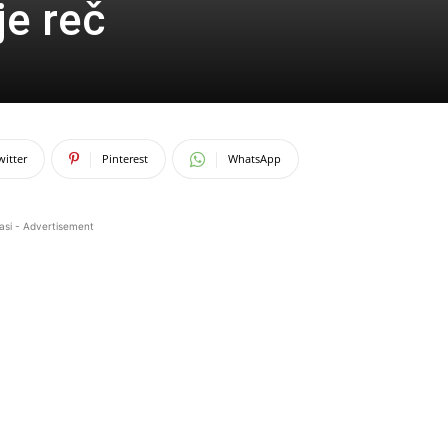
je reč
witter
Pinterest
WhatsApp
asi - Advertisement