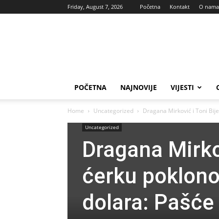
Friday, August 7, 2026
Početna
Kontakt
O nama
Vas
glas
POČETNA
NAJNOVIJE
VIJESTI
Home
Uncategorized
Dragana Mirković i Toni Bije
Uncategorized
Dragana Mirkov
ćerku poklono
dolara: Pašće