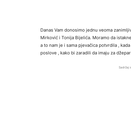
Danas Vam donosimo jednu veoma zanimljiv
Mirković i Tonija Bijelića. Moramo da istak
a to nam je i sama pjevačica potvrdila , kada
poslove , kako bi zaradili da imaju za džepar
Sadržaj 