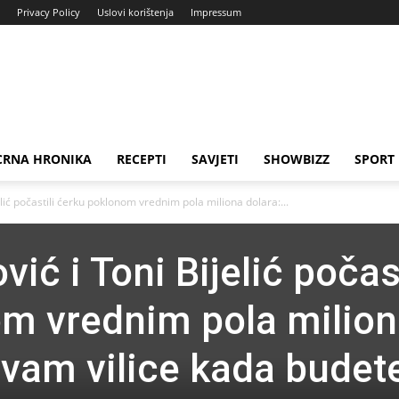
Privacy Policy
Uslovi korištenja
Impressum
CRNA HRONIKA
RECEPTI
SAVJETI
SHOWBIZZ
SPORT
lić počastili ćerku poklonom vrednim pola miliona dolara:...
ić i Toni Bijelić počast
m vrednim pola milio
 vam vilice kada budet