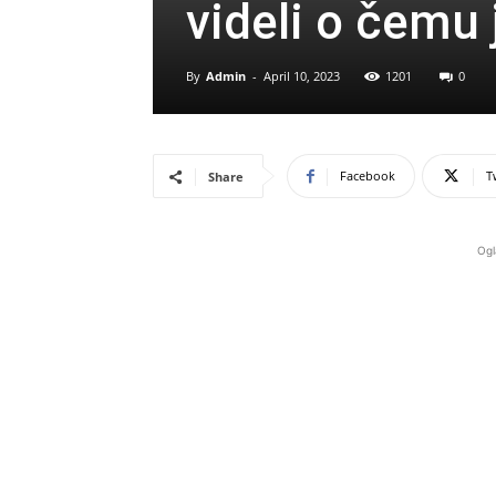
videli o čemu 
By
Admin
-
April 10, 2023
1201
0
Facebook
T
Share
Ogl