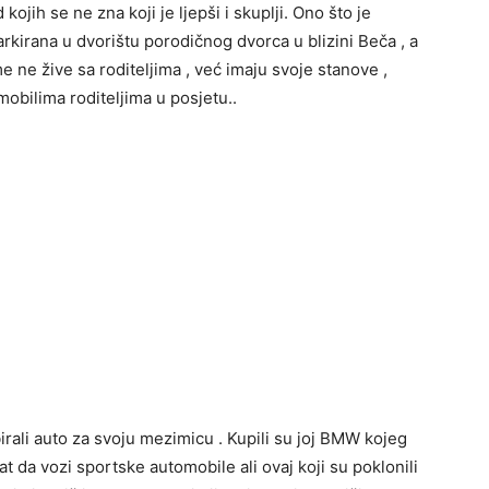
kojih se ne zna koji je ljepši i skuplji. Ono što je
arkirana u dvorištu porodičnog dvorca u blizini Beča , a
 ne žive sa roditeljima , već imaju svoje stanove ,
mobilima roditeljima u posjetu..
birali auto za svoju mezimicu . Kupili su joj BMW kojeg
t da vozi sportske automobile ali ovaj koji su poklonili