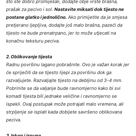
što ste dobro promiješali, dodajte obje vrste brašna,
prašak za pecivo i sol.
Nastavite miksati dok tijesto ne
postane glatko i jednolično.
Ako primijetite da je smjesa
pretjerano ljepljiva, dodajte još malo brašna, pazeći da
tijesto ne bude prenatrpano, jer to može utjecati na
konačnu teksturu peciva.
2. Oblikovanje tijesta
Radnu površinu lagano pobrašnite. Ovo je važan korak jer
će spriječiti da se tijesto lijepi za površinu dok ga
razvaljujete. Razvaljajte tijesto na debljinu od 3-4 mm.
Pobrinite se da valjanje bude ravnomjerno kako bi svi
komadi tijesta bili jednake veličine i ravnomjerno se
ispekli. Ovaj postupak može potrajati malo vremena, ali
strpljenje se isplati kada dobijete savršeno oblikovana
peciva.
3. Iskop i ispuna