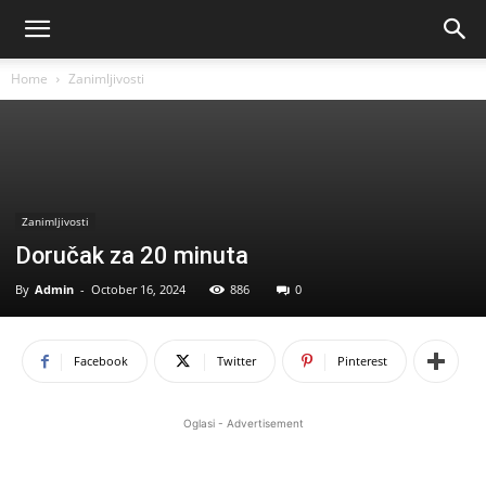
Home
Zanimljivosti
Zanimljivosti
Doručak za 20 minuta
By
Admin
-
October 16, 2024
886
0
Facebook
Twitter
Pinterest
Oglasi - Advertisement