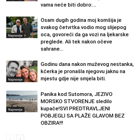
vama neće biti dobro:...
Osam dugih godina moj komšija je
svakog četvrtka vodio mog slijepog
oca, govoreći da ga vozi na ljekarske
Najnovije
preglede. Ali tek nakon očeve
sahrane...
Godinu dana nakon muževog nestanka,
kćerka je pronašla njegovu jaknu na
mjestu gdje nije smjela biti.
Najnovije
Panika kod Sutomora, JEZIVO
MORSKO STVORENJE sledilo
kupače!SVI PREDTRAVLJENI
Najnovije
POBJEGLI SA PLAŽE GLAVOM BEZ
OBZIRA!!!