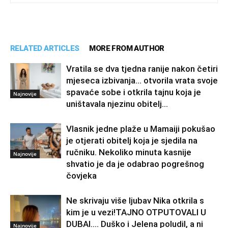
RELATED ARTICLES
MORE FROM AUTHOR
Vratila se dva tjedna ranije nakon četiri
mjeseca izbivanja… otvorila vrata svoje
spavaće sobe i otkrila tajnu koja je
Najnovije
uništavala njezinu obitelj…
Vlasnik jedne plaže u Mamaiji pokušao
je otjerati obitelj koja je sjedila na
ručniku. Nekoliko minuta kasnije
Najnovije
shvatio je da je odabrao pogrešnog
čovjeka
Ne skrivaju više ljubav Nika otkrila s
kim je u vezi!TAJNO OTPUTOVALI U
DUBAI…. Duško i Jelena poludil, a ni
Najnovije