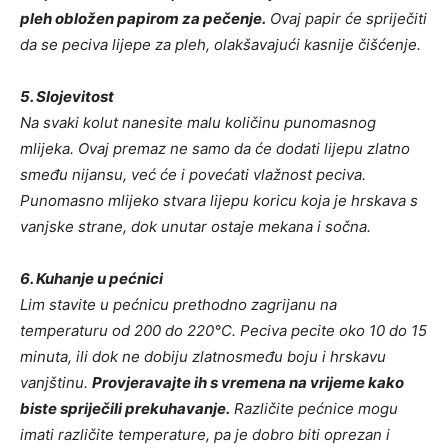
pleh obložen papirom za pečenje.
Ovaj papir će spriječiti
da se peciva lijepe za pleh, olakšavajući kasnije čišćenje.
5. Slojevitost
Na svaki kolut nanesite malu količinu punomasnog
mlijeka. Ovaj premaz ne samo da će dodati lijepu zlatno
smeđu nijansu, već će i povećati vlažnost peciva.
Punomasno mlijeko stvara lijepu koricu koja je hrskava s
vanjske strane, dok unutar ostaje mekana i sočna.
6. Kuhanje u pećnici
Lim stavite u pećnicu prethodno zagrijanu na
temperaturu od 200 do 220°C. Peciva pecite oko 10 do 15
minuta, ili dok ne dobiju zlatnosmeđu boju i hrskavu
vanjštinu.
Provjeravajte ih s vremena na vrijeme kako
biste spriječili prekuhavanje.
Različite pećnice mogu
imati različite temperature, pa je dobro biti oprezan i