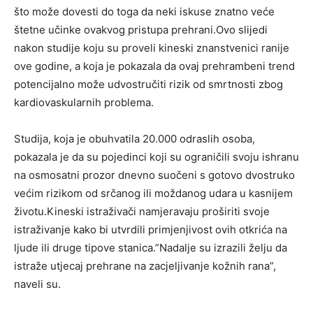
što može dovesti do toga da neki iskuse znatno veće
štetne učinke ovakvog pristupa prehrani.Ovo slijedi
nakon studije koju su proveli kineski znanstvenici ranije
ove godine, a koja je pokazala da ovaj prehrambeni trend
potencijalno može udvostručiti rizik od smrtnosti zbog
kardiovaskularnih problema.
Studija, koja je obuhvatila 20.000 odraslih osoba,
pokazala je da su pojedinci koji su ograničili svoju ishranu
na osmosatni prozor dnevno suočeni s gotovo dvostruko
većim rizikom od srčanog ili moždanog udara u kasnijem
životu.Kineski istraživači namjeravaju proširiti svoje
istraživanje kako bi utvrdili primjenjivost ovih otkrića na
ljude ili druge tipove stanica.”Nadalje su izrazili želju da
istraže utjecaj prehrane na zacjeljivanje kožnih rana”,
naveli su.