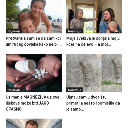
Najnovije
Najnovije
Pretvarala sam se da sam kći
Moja svekrva je obrijala moju
umirućeg čovjeka kako ne bi...
kćer na ćelavo – a moj...
Najnovije
Najnovije
Uzimanje MAGNEZIJA uz ove
Ujutru sam u dvorištu
lijekove može biti JAKO
primetila nešto i pomislila da
OPASNO
je samo...