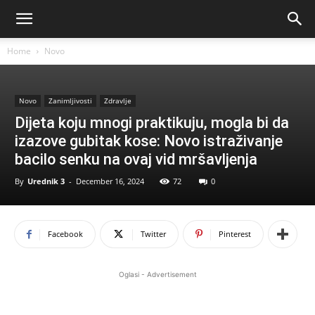
Home
Novo
Novo
Zanimljivosti
Zdravlje
Dijeta koju mnogi praktikuju, mogla bi da
izazove gubitak kose: Novo istraživanje
bacilo senku na ovaj vid mršavljenja
By
Urednik 3
-
December 16, 2024
72
0
Facebook
Twitter
Pinterest
Oglasi - Advertisement