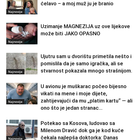
ćelavo – a moj muž ju je branio
Najnovije
Uzimanje MAGNEZIJA uz ove lijekove
može biti JAKO OPASNO
Najnovije
Ujutru sam u dvorištu primetila nešto i
pomislila da je samo igračka, ali se
stvarnost pokazala mnogo strašnijom.
Najnovije
U avionu je muškarac počeo bijesno
vikati na mene i moje dijete,
zahtijevajući da mu „platim kartu“ — ali
Najnovije
ono što je jedan stranac...
Potekao sa Kosova, ludovao sa
Milenom Dravić dok ga je kod kuće
čekala najlepša doktorka: Danas
Najnovije