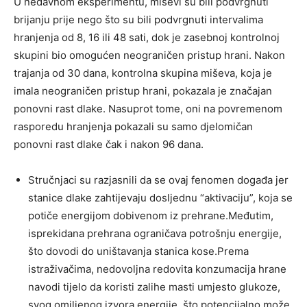
U nedavnom eksperimentu, miševi su bili podvrgnuti
brijanju prije nego što su bili podvrgnuti intervalima
hranjenja od 8, 16 ili 48 sati, dok je zasebnoj kontrolnoj
skupini bio omogućen neograničen pristup hrani. Nakon
trajanja od 30 dana, kontrolna skupina miševa, koja je
imala neograničen pristup hrani, pokazala je značajan
ponovni rast dlake. Nasuprot tome, oni na povremenom
rasporedu hranjenja pokazali su samo djelomičan
ponovni rast dlake čak i nakon 96 dana.
Stručnjaci su razjasnili da se ovaj fenomen događa jer
stanice dlake zahtijevaju dosljednu “aktivaciju”, koja se
potiče energijom dobivenom iz prehrane.Međutim,
isprekidana prehrana ograničava potrošnju energije,
što dovodi do uništavanja stanica kose.Prema
istraživačima, nedovoljna redovita konzumacija hrane
navodi tijelo da koristi zalihe masti umjesto glukoze,
svog omiljenog izvora energije, što potencijalno može