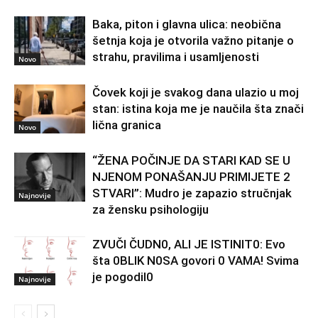
Baka, piton i glavna ulica: neobična
šetnja koja je otvorila važno pitanje o
strahu, pravilima i usamljenosti
Novo
Čovek koji je svakog dana ulazio u moj
stan: istina koja me je naučila šta znači
lična granica
Novo
“ŽENA POČINJE DA STARI KAD SE U
NJENOM PONAŠANJU PRIMIJETE 2
STVARI”: Mudro je zapazio stručnjak
Najnovije
za žensku psihologiju
ZVUČI ČUDN0, ALI JE ISTINIT0: Evo
šta 0BLIK N0SA govori 0 VAMA! Svima
je pogodil0
Najnovije