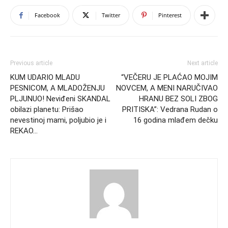
Facebook
Twitter
Pinterest
Previous article
Next article
KUM UDARIO MLADU
“VEČERU JE PLAĆAO MOJIM
PESNICOM, A MLADOŽENJU
NOVCEM, A MENI NARUČIVAO
PLJUNUO! Neviđeni SKANDAL
HRANU BEZ SOLI ZBOG
obilazi planetu: Prišao
PRITISKA”: Vedrana Rudan o
nevestinoj mami, poljubio je i
16 godina mlađem dečku
REKAO…