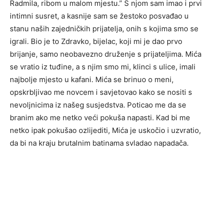
Radmila, ribom u malom mjestu.” S njom sam imao i prvi
intimni susret, a kasnije sam se žestoko posvađao u
stanu naših zajedničkih prijatelja, onih s kojima smo se
igrali. Bio je to Zdravko, bijelac, koji mi je dao prvo
brijanje, samo neobavezno druženje s prijateljima. Mića
se vratio iz tuđine, a s njim smo mi, klinci s ulice, imali
najbolje mjesto u kafani. Mića se brinuo o meni,
opskrbljivao me novcem i savjetovao kako se nositi s
nevoljnicima iz našeg susjedstva. Poticao me da se
branim ako me netko veći pokuša napasti. Kad bi me
netko ipak pokušao ozlijediti, Mića je uskočio i uzvratio,
da bi na kraju brutalnim batinama svladao napadača.