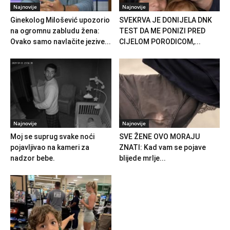
Najnovije
Najnovije
Ginekolog Milošević upozorio
SVEKRVA JE DONIJELA DNK
na ogromnu zabludu žena:
TEST DA ME PONIZI PRED
Ovako samo navlačite jezive...
CIJELOM PORODICOM,...
Najnovije
Najnovije
Moj se suprug svake noći
SVE ŽENE OVO MORAJU
pojavljivao na kameri za
ZNATI: Kad vam se pojave
nadzor bebe.
blijede mrlje...