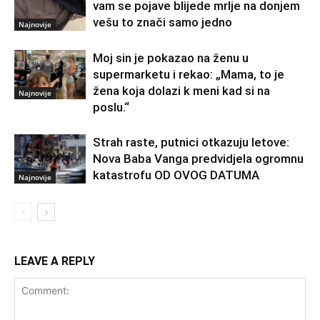
vam se pojave blijede mrlje na donjem
vešu to znači samo jedno
Najnovije
Moj sin je pokazao na ženu u
supermarketu i rekao: „Mama, to je
žena koja dolazi k meni kad si na
Najnovije
poslu.“
Strah raste, putnici otkazuju letove:
Nova Baba Vanga predvidjela ogromnu
katastrofu OD OVOG DATUMA
Najnovije
LEAVE A REPLY