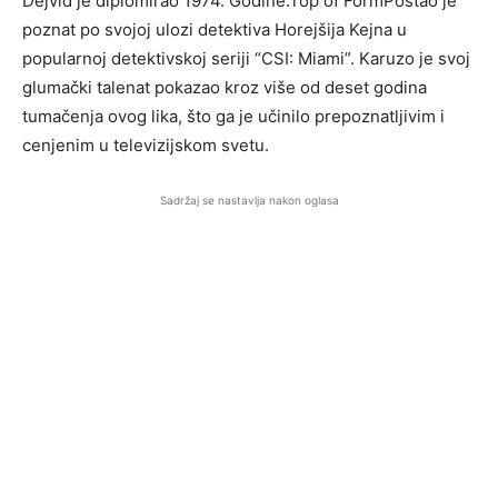
Dejvid je diplomirao 1974. Godine.Top of FormPostao je
poznat po svojoj ulozi detektiva Horejšija Kejna u
popularnoj detektivskoj seriji “CSI: Miami”. Karuzo je svoj
glumački talenat pokazao kroz više od deset godina
tumačenja ovog lika, što ga je učinilo prepoznatljivim i
cenjenim u televizijskom svetu.
Sadržaj se nastavlja nakon oglasa