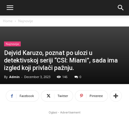
Home
Najnovije
Najnovije
Dejvid Karuzo, poznat po ulozi u
detektivskoj seriji “CSI: Miami”, sada ima
izgled koji privlači pažnju.
By
Admin
-
December 3, 2023
146
0
Facebook
Twitter
Pinterest
Oglasi - Advertisement