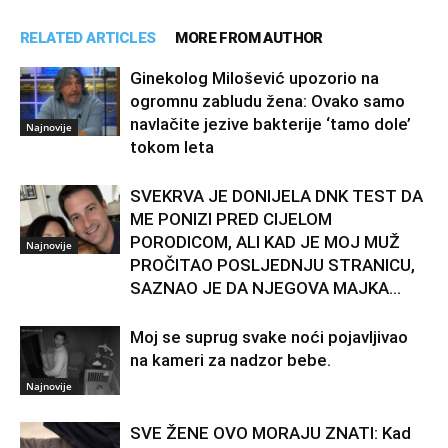
RELATED ARTICLES
MORE FROM AUTHOR
Ginekolog Milošević upozorio na
ogromnu zabludu žena: Ovako samo
navlačite jezive bakterije ‘tamo dole’
Najnovije
tokom leta
SVEKRVA JE DONIJELA DNK TEST DA
ME PONIZI PRED CIJELOM
PORODICOM, ALI KAD JE MOJ MUŽ
Najnovije
PROČITAO POSLJEDNJU STRANICU,
SAZNAO JE DA NJEGOVA MAJKA...
Moj se suprug svake noći pojavljivao
na kameri za nadzor bebe.
Najnovije
SVE ŽENE OVO MORAJU ZNATI: Kad