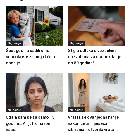
Najnovije
Najnovije
Šest godina sadili smo
Stigla odluka o vozačkim
suncokrete za moju kćerku, a
dozvolama za osobe starije
onda je...
do 50 godina!...
Najnovije
Najnovije
Udala sam se sa samo 15
Vratila se dva tjedna ranije
godina… Ali jutro nakon
nakon četiri mjeseca
naše...
izbivanja… otvorila vrata...