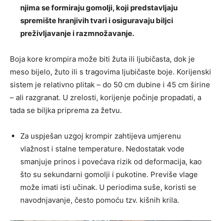
njima se formiraju gomolji, koji predstavljaju
spremište hranjivih tvari i osiguravaju biljci
preživljavanje i razmnožavanje.
Boja kore krompira može biti žuta ili ljubičasta, dok je
meso bijelo, žuto ili s tragovima ljubičaste boje. Korijenski
sistem je relativno plitak – do 50 cm dubine i 45 cm širine
– ali razgranat. U zrelosti, korijenje počinje propadati, a
tada se biljka priprema za žetvu.
Za uspješan uzgoj krompir zahtijeva umjerenu
vlažnost i stalne temperature. Nedostatak vode
smanjuje prinos i povećava rizik od deformacija, kao
što su sekundarni gomolji i pukotine. Previše vlage
može imati isti učinak. U periodima suše, koristi se
navodnjavanje, često pomoću tzv. kišnih krila.