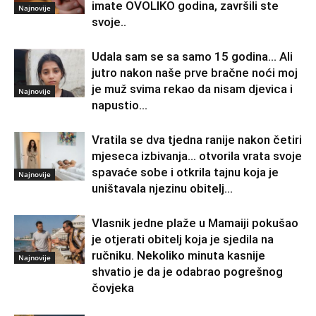
imate OVOLIKO godina, završili ste
Najnovije
svoje..
Udala sam se sa samo 15 godina… Ali
jutro nakon naše prve bračne noći moj
je muž svima rekao da nisam djevica i
Najnovije
napustio...
Vratila se dva tjedna ranije nakon četiri
mjeseca izbivanja… otvorila vrata svoje
spavaće sobe i otkrila tajnu koja je
Najnovije
uništavala njezinu obitelj…
Vlasnik jedne plaže u Mamaiji pokušao
je otjerati obitelj koja je sjedila na
ručniku. Nekoliko minuta kasnije
Najnovije
shvatio je da je odabrao pogrešnog
čovjeka