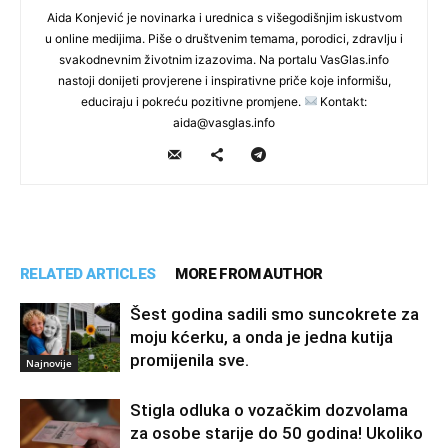
Aida Konjević je novinarka i urednica s višegodišnjim iskustvom
u online medijima. Piše o društvenim temama, porodici, zdravlju i
svakodnevnim životnim izazovima. Na portalu VasGlas.info
nastoji donijeti provjerene i inspirativne priče koje informišu,
educiraju i pokreću pozitivne promjene.
Kontakt:
aida@vasglas.info
RELATED ARTICLES
MORE FROM AUTHOR
Šest godina sadili smo suncokrete za
moju kćerku, a onda je jedna kutija
promijenila sve.
Najnovije
Stigla odluka o vozačkim dozvolama
za osobe starije do 50 godina! Ukoliko