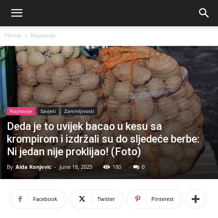
Home
Najnovije
Najnovije
Savjeti
Zanimljivosti
Deda je to uvijek bacao u kesu sa
krompirom i izdržali su do sljedeće berbe:
Ni jedan nije proklijao! (Foto)
By
Aida Konjevic
-
June 18, 2025
180
0
Facebook
Twitter
Pinterest