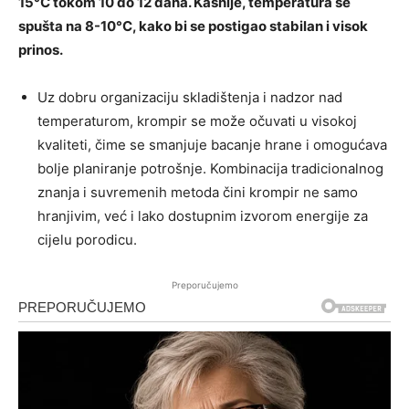
15°C tokom 10 do 12 dana. Kasnije, temperatura se
spušta na 8-10°C, kako bi se postigao stabilan i visok
prinos.
Uz dobru organizaciju skladištenja i nadzor nad
temperaturom, krompir se može očuvati u visokoj
kvaliteti, čime se smanjuje bacanje hrane i omogućava
bolje planiranje potrošnje. Kombinacija tradicionalnog
znanja i suvremenih metoda čini krompir ne samo
hranjivim, već i lako dostupnim izvorom energije za
cijelu porodicu.
Preporučujemo