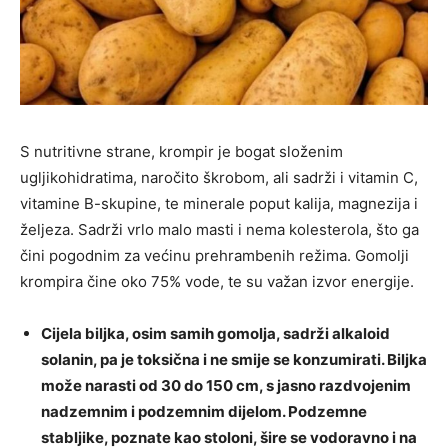
S nutritivne strane, krompir je bogat složenim
ugljikohidratima, naročito škrobom, ali sadrži i vitamin C,
vitamine B-skupine, te minerale poput kalija, magnezija i
željeza. Sadrži vrlo malo masti i nema kolesterola, što ga
čini pogodnim za većinu prehrambenih režima. Gomolji
krompira čine oko 75% vode, te su važan izvor energije.
Cijela biljka, osim samih gomolja, sadrži alkaloid
solanin, pa je toksična i ne smije se konzumirati. Biljka
može narasti od 30 do 150 cm, s jasno razdvojenim
nadzemnim i podzemnim dijelom. Podzemne
stabljike, poznate kao stoloni, šire se vodoravno i na