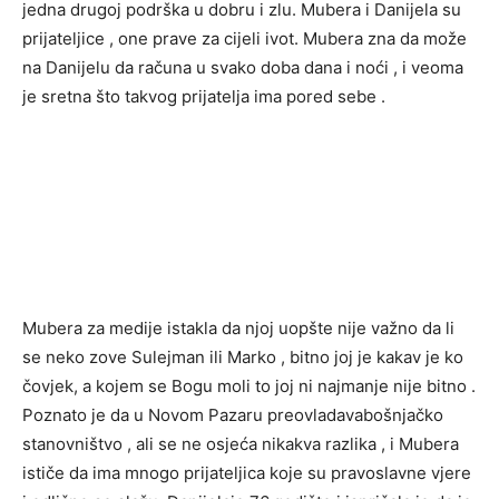
jedna drugoj podrška u dobru i zlu. Mubera i Danijela su
prijateljice , one prave za cijeli ivot. Mubera zna da može
na Danijelu da računa u svako doba dana i noći , i veoma
je sretna što takvog prijatelja ima pored sebe .
Mubera za medije istakla da njoj uopšte nije važno da li
se neko zove Sulejman ili Marko , bitno joj je kakav je ko
čovjek, a kojem se Bogu moli to joj ni najmanje nije bitno .
Poznato je da u Novom Pazaru preovladavabošnjačko
stanovništvo , ali se ne osjeća nikakva razlika , i Mubera
ističe da ima mnogo prijateljica koje su pravoslavne vjere