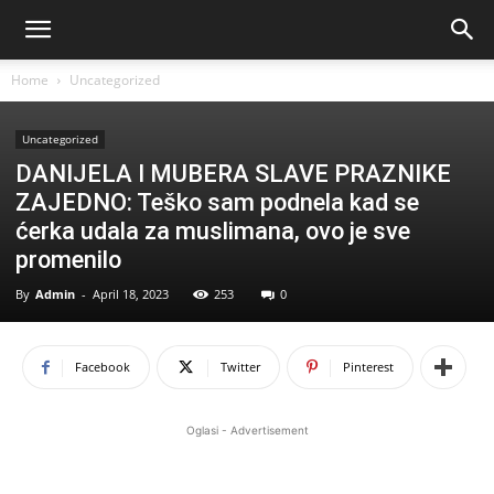
Home
Uncategorized
Uncategorized
DANIJELA I MUBERA SLAVE PRAZNIKE
ZAJEDNO: Teško sam podnela kad se
ćerka udala za muslimana, ovo je sve
promenilo
By
Admin
-
April 18, 2023
253
0
Facebook
Twitter
Pinterest
Oglasi - Advertisement