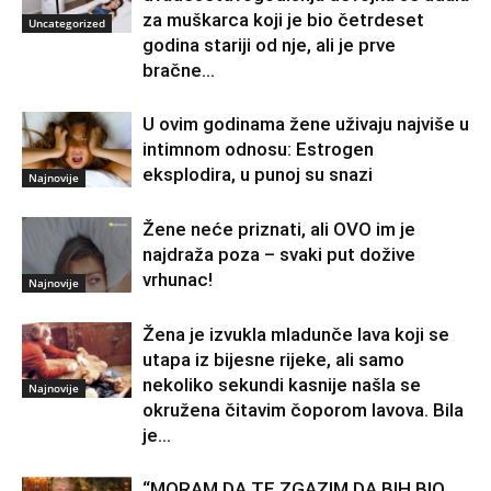
za muškarca koji je bio četrdeset
Uncategorized
godina stariji od nje, ali je prve
bračne...
U ovim godinama žene uživaju najviše u
intimnom odnosu: Estrogen
eksplodira, u punoj su snazi
Najnovije
Žene neće priznati, ali OVO im je
najdraža poza – svaki put dožive
vrhunac!
Najnovije
Žena je izvukla mladunče lava koji se
utapa iz bijesne rijeke, ali samo
nekoliko sekundi kasnije našla se
Najnovije
okružena čitavim čoporom lavova. Bila
je...
“MORAM DA TE ZGAZIM DA BIH BIO