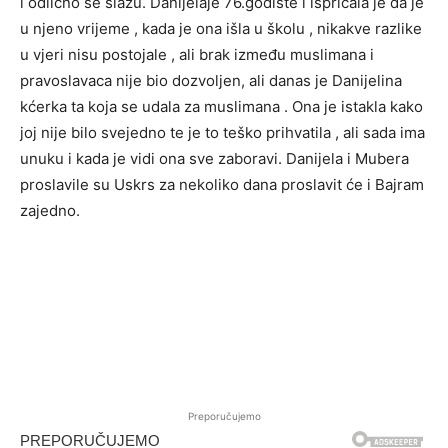
i odlično se slažu. Danijelaje 76.godište i ispričala je da je
u njeno vrijeme , kada je ona išla u školu , nikakve razlike
u vjeri nisu postojale , ali brak između muslimana i
pravoslavaca nije bio dozvoljen, ali danas je Danijelina
kćerka ta koja se udala za muslimana . Ona je istakla kako
joj nije bilo svejedno te je to teško prihvatila , ali sada ima
unuku i kada je vidi ona sve zaboravi. Danijela i Mubera
proslavile su Uskrs za nekoliko dana proslavit će i Bajram
zajedno.
Preporučujemo