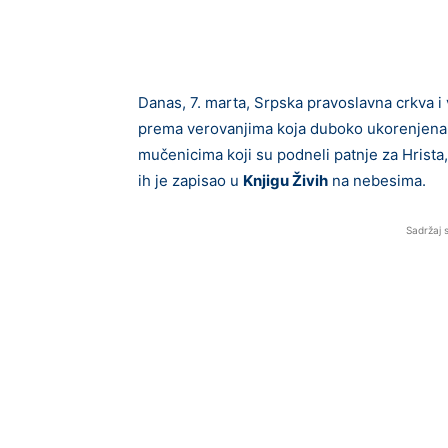
Danas, 7. marta, Srpska pravoslavna crkva i
prema verovanjima koja duboko ukorenjena u
mučenicima koji su podneli patnje za Hrista
ih je zapisao u
Knjigu Živih
na nebesima.
Sadržaj 