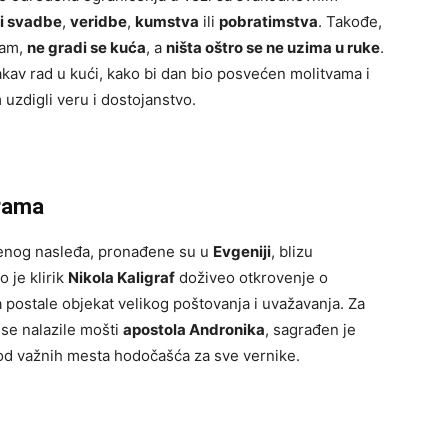
ti svadbe
,
veridbe
,
kumstva
ili
pobratimstva
. Takođe,
ajam,
ne gradi se kuća
, a
ništa oštro se ne uzima u ruke
.
akav rad u kući, kako bi dan bio posvećen molitvama i
uzdigli veru i dostojanstvo.
hrama
venog nasleđa, pronađene su u
Evgeniji
, blizu
o je klirik
Nikola Kaligraf
doživeo otkrovenje o
da postale objekat velikog poštovanja i uvažavanja. Za
 se nalazile mošti
apostola Andronika
, sagrađen je
o od važnih mesta hodočašća za sve vernike.