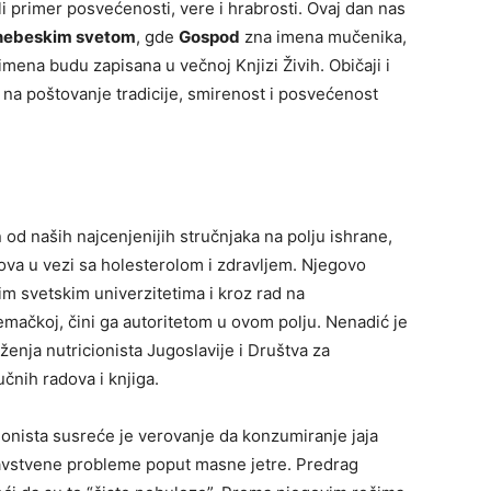
li primer posvećenosti, vere i hrabrosti. Ovaj dan nas
nebeskim svetom
, gde
Gospod
zna imena mučenika,
mena budu zapisana u večnoj Knjizi Živih. Običaji i
na poštovanje tradicije, smirenost i posvećenost
od naših najcenjenijih stručnjaka na polju ishrane,
tova u vezi sa holesterolom i zdravljem. Njegovo
m svetskim univerzitetima i kroz rad na
emačkoj, čini ga autoritetom u ovom polju. Nenadić je
enja nutricionista Jugoslavije i Društva za
učnih radova i knjiga.
ionista susreće je verovanje da konzumiranje jaja
dravstvene probleme poput masne jetre. Predrag