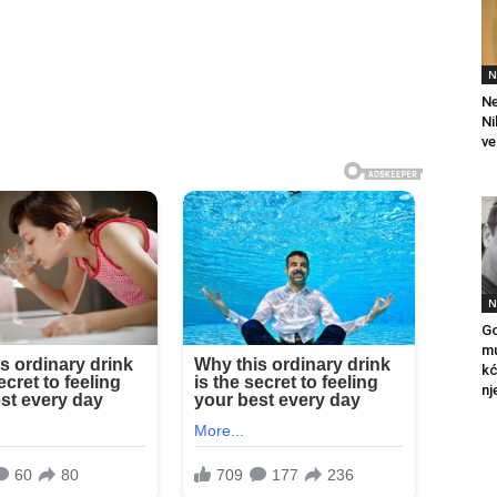
N
Ne
Ni
ve
N
Go
mu
kć
nj