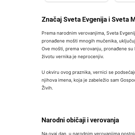
Značaj Sveta Evgenija i Sveta 
Prema narodnim verovanjima, Sveta Evgeni
pronađene mošti mnogih mučenika, uključu
Ove mošti, prema verovanju, pronađene su 
životu vernika je neprocenjiv.
U okviru ovog praznika, vernici se podsećaju
njihova imena, koja je zabeležio sam Gospod
Živih.
Narodni običaji i verovanja
Na ovaj dan, u narodnim verovanjima posto