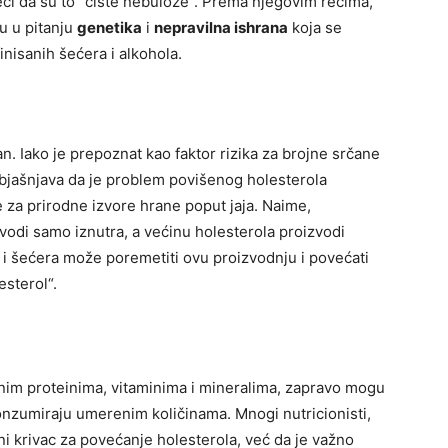
eći da su to “čiste nebuloze”. Prema njegovim rečima,
u u pitanju
genetika
i
nepravilna ishrana
koja se
inisanih šećera i alkohola.
 Iako je prepoznat kao faktor rizika za brojne srčane
 objašnjava da je problem povišenog holesterola
 za prirodne izvore hrane poput jaja. Naime,
vodi samo iznutra, a većinu holesterola proizvodi
 i šećera može poremetiti ovu proizvodnju i povećati
esterol“.
tnim proteinima, vitaminima i mineralima, zapravo mogu
konzumiraju umerenim količinama. Mnogi nutricionisti,
vni krivac za povećanje holesterola, već da je važno