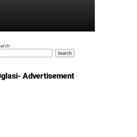
earch
Search
glasi- Advertisement