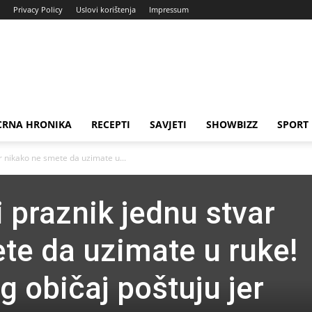
Privacy Policy
Uslovi korištenja
Impressum
CRNA HRONIKA
RECEPTI
SAVJETI
SHOWBIZZ
SPORT
ar nikako ne smete da uzimate u...
i praznik jednu stvar
te da uzimate u ruke!
og običaj poštuju jer