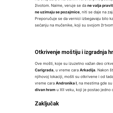
životom. Naime, veruje se da
ne valja pravi
ne uzimaju se pozajmice
, niti se daje na z
Preporučuje se da vernici izbegavaju bilo k
sećanju na mučenike, koji su svojom žrtvom 
Otkrivenje moštiju i izgradnja 
Ove mošti, koje su izuzetno važan deo crk
Carigrada
, u vreme cara
Arkadija
. Nakon št
njihovoj lokaciji, mošti su otkrivene i od ta
vreme cara
Andronika I
, na mestima gde su
divan hram
u XII veku, koji je postao jedn
Zaključak