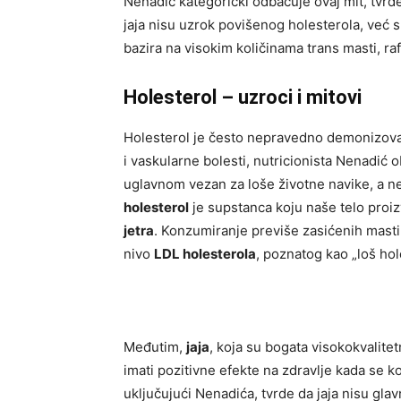
Nenadić kategorički odbacuje ovaj mit, tvrd
jaja nisu uzrok povišenog holesterola, već s
bazira na visokim količinama trans masti, raf
Holesterol – uzroci i mitovi
Holesterol je često nepravedno demonizovan.
i vaskularne bolesti, nutricionista Nenadić
uglavnom vezan za loše životne navike, a ne
holesterol
je supstanca koju naše telo proiz
jetra
. Konzumiranje previše zasićenih masti
nivo
LDL holesterola
, poznatog kao „loš hol
Međutim,
jaja
, koja su bogata visokokvalite
imati pozitivne efekte na zdravlje kada se 
uključujući Nenadića, tvrde da jaja nisu gla