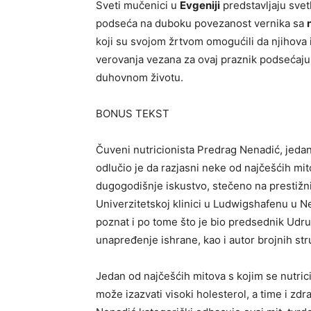
Sveti mučenici u
Evgeniji
predstavljaju svet
podseća na duboku povezanost vernika sa
koji su svojom žrtvom omogućili da njihova i
verovanja vezana za ovaj praznik podsećaju 
duhovnom životu.
BONUS TEKST
Čuveni nutricionista Predrag Nenadić, jedan 
odlučio je da razjasni neke od najčešćih mi
dugogodišnje iskustvo, stečeno na prestižni
Univerzitetskoj klinici u Ludwigshafenu u N
poznat i po tome što je bio predsednik Udruž
unapređenje ishrane, kao i autor brojnih str
Jedan od najčešćih mitova s kojim se nutric
može izazvati visoki holesterol, a time i z