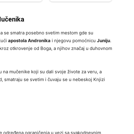
Mučenika
ja se smatra posebno svetim mestom gde su
jući
apostola Andronika
i njegovu pomoćnicu
Juniju
.
kroz otkrovenje od Boga, a njihov značaj u duhovnom
 na mučenike koji su dali svoje živote za veru, a
, smatraju se svetim i čuvaju se u nebeskoj Knjizi
je određena ograničenja u vezi sa svakodnevnim