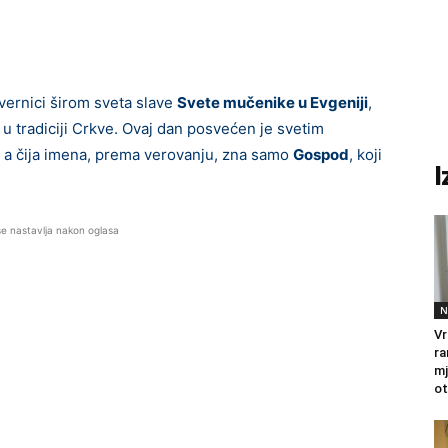
 vernici širom sveta slave
Svete mučenike u Evgeniji
,
 tradiciji Crkve. Ovaj dan posvećen je svetim
, a čija imena, prema verovanju, zna samo
Gospod
, koji
I
se nastavlja nakon oglasa
N
Vr
ra
mj
ot