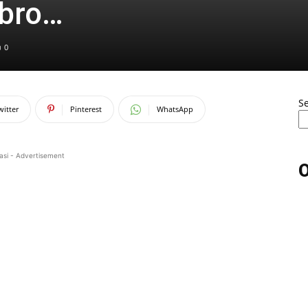
obro…
0
S
witter
Pinterest
WhatsApp
asi - Advertisement
O