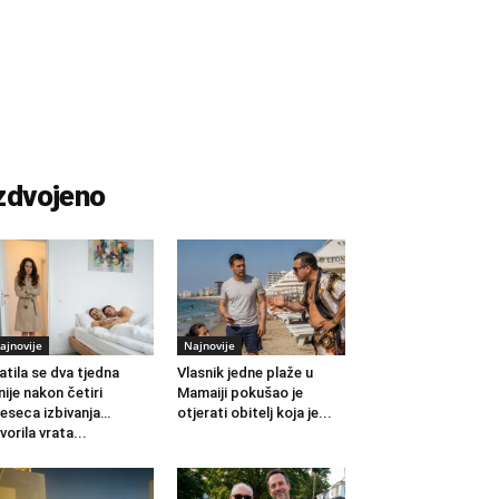
zdvojeno
ajnovije
Najnovije
atila se dva tjedna
Vlasnik jedne plaže u
nije nakon četiri
Mamaiji pokušao je
eseca izbivanja…
otjerati obitelj koja je...
vorila vrata...