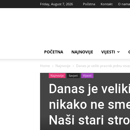
Friday, August 7, 2026
Početna
Kontakt
O nama
Vas
glas
POČETNA
NAJNOVIJE
VIJESTI
Home
Najnovije
Danas je veliki praznik jednu stv
Najnovije
Savjeti
Vijesti
Danas je velik
nikako ne sme
Naši stari str