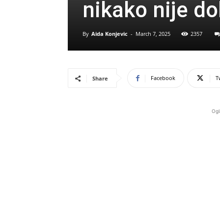
nikako nije d
By
Aida Konjevic
-
March 7, 2025
2357
Facebook
T
Share
Ogl