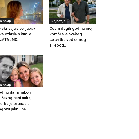
ajnovije
Najnovije
 skrivaju više ljubav
Osam dugih godina moj
ka otkrila s kim je u
komšija je svakog
zi!TAJNO...
četvrtka vodio mog
slijepog...
ajnovije
dinu dana nakon
ževog nestanka,
erka je pronašla
egovu jaknu na...