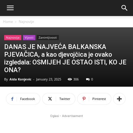
Home
Najnovije
Najnovije
Vijesti
Zanimljivosti
DANAS JE NAJVEĆA BALKANSKA
PJEVAČICA, a kao djevojčica je ovako
izgledala: OSMIJEH JE OSTAO ISTI, KO JE
ONA?
By
Aida Konjevic
-
January 23, 2025
306
0
Facebook
Twitter
Pinterest
Oglasi - Advertisement