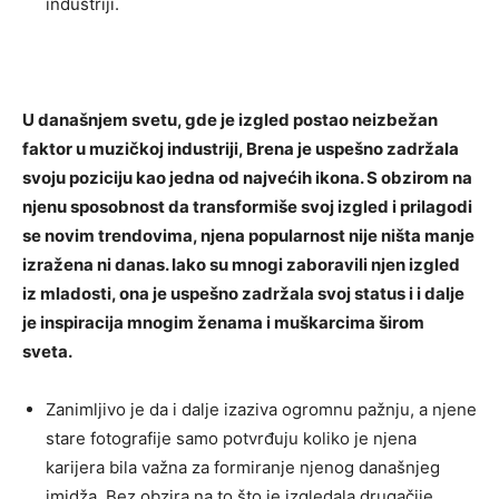
industriji.
U današnjem svetu, gde je izgled postao neizbežan
faktor u muzičkoj industriji, Brena je uspešno zadržala
svoju poziciju kao jedna od najvećih ikona. S obzirom na
njenu sposobnost da transformiše svoj izgled i prilagodi
se novim trendovima, njena popularnost nije ništa manje
izražena ni danas. Iako su mnogi zaboravili njen izgled
iz mladosti, ona je uspešno zadržala svoj status i i dalje
je inspiracija mnogim ženama i muškarcima širom
sveta.
Zanimljivo je da i dalje izaziva ogromnu pažnju, a njene
stare fotografije samo potvrđuju koliko je njena
karijera bila važna za formiranje njenog današnjeg
imidža. Bez obzira na to što je izgledala drugačije,