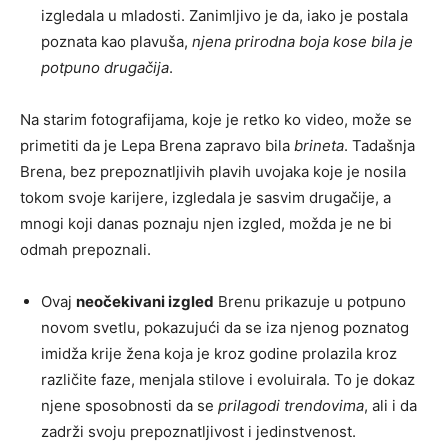
izgledala u mladosti. Zanimljivo je da, iako je postala
poznata kao plavuša,
njena prirodna boja kose bila je
potpuno drugačija
.
Na starim fotografijama, koje je retko ko video, može se
primetiti da je Lepa Brena zapravo bila
brineta
. Tadašnja
Brena, bez prepoznatljivih plavih uvojaka koje je nosila
tokom svoje karijere, izgledala je sasvim drugačije, a
mnogi koji danas poznaju njen izgled, možda je ne bi
odmah prepoznali.
Ovaj
neočekivani izgled
Brenu prikazuje u potpuno
novom svetlu, pokazujući da se iza njenog poznatog
imidža krije žena koja je kroz godine prolazila kroz
različite faze, menjala stilove i evoluirala. To je dokaz
njene sposobnosti da se
prilagodi trendovima
, ali i da
zadrži svoju prepoznatljivost i jedinstvenost.