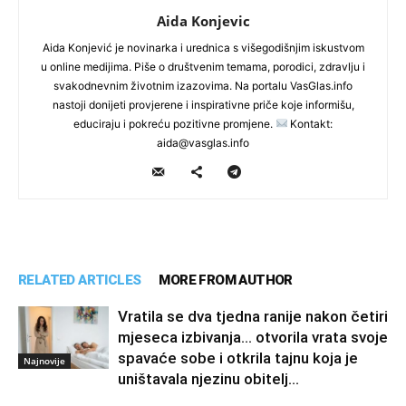
Aida Konjevic
Aida Konjević je novinarka i urednica s višegodišnjim iskustvom
u online medijima. Piše o društvenim temama, porodici, zdravlju i
svakodnevnim životnim izazovima. Na portalu VasGlas.info
nastoji donijeti provjerene i inspirativne priče koje informišu,
educiraju i pokreću pozitivne promjene.
Kontakt:
aida@vasglas.info
RELATED ARTICLES
MORE FROM AUTHOR
Vratila se dva tjedna ranije nakon četiri
mjeseca izbivanja… otvorila vrata svoje
spavaće sobe i otkrila tajnu koja je
Najnovije
uništavala njezinu obitelj…