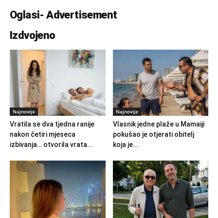
Oglasi- Advertisement
Izdvojeno
Najnovije
Najnovije
Vratila se dva tjedna ranije
Vlasnik jedne plaže u Mamaiji
nakon četiri mjeseca
pokušao je otjerati obitelj
izbivanja… otvorila vrata...
koja je...