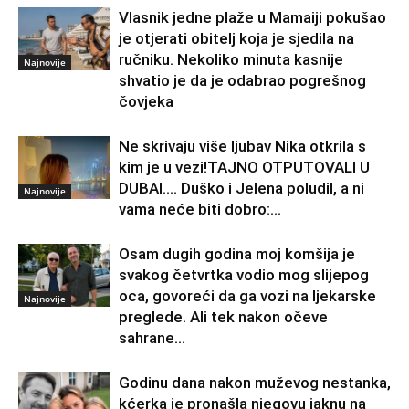
Vlasnik jedne plaže u Mamaiji pokušao
je otjerati obitelj koja je sjedila na
ručniku. Nekoliko minuta kasnije
Najnovije
shvatio je da je odabrao pogrešnog
čovjeka
Ne skrivaju više ljubav Nika otkrila s
kim je u vezi!TAJNO OTPUTOVALI U
DUBAI…. Duško i Jelena poludil, a ni
Najnovije
vama neće biti dobro:...
Osam dugih godina moj komšija je
svakog četvrtka vodio mog slijepog
oca, govoreći da ga vozi na ljekarske
Najnovije
preglede. Ali tek nakon očeve
sahrane...
Godinu dana nakon muževog nestanka,
kćerka je pronašla njegovu jaknu na