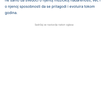
ne samo da svedoči o njenoj muzičkoj nadarenosti, već i
o njenoj sposobnosti da se prilagodi i evoluira tokom
godina.
Sadržaj se nastavlja nakon oglasa