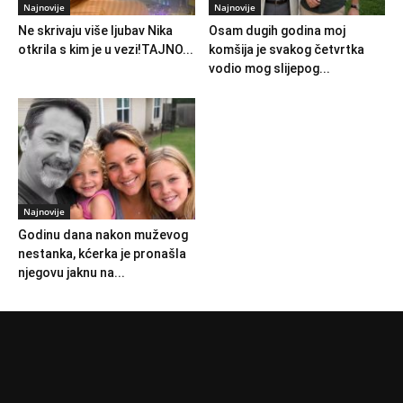
Najnovije
Najnovije
Ne skrivaju više ljubav Nika
Osam dugih godina moj
otkrila s kim je u vezi!TAJNO...
komšija je svakog četvrtka
vodio mog slijepog...
Najnovije
Godinu dana nakon muževog
nestanka, kćerka je pronašla
njegovu jaknu na...