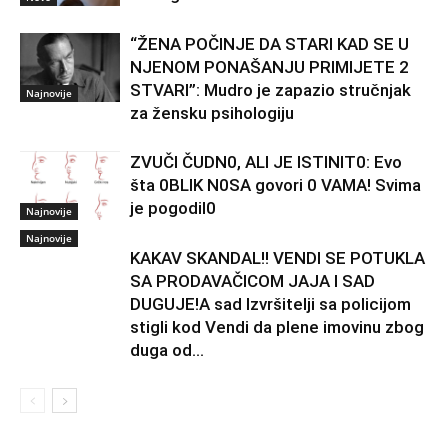
“ŽENA POČINJE DA STARI KAD SE U
NJENOM PONAŠANJU PRIMIJETE 2
STVARI”: Mudro je zapazio stručnjak
Najnovije
za žensku psihologiju
ZVUČI ČUDN0, ALI JE ISTINIT0: Evo
šta 0BLIK N0SA govori 0 VAMA! Svima
je pogodil0
Najnovije
Najnovije
KAKAV SKANDAL!! VENDI SE POTUKLA
SA PRODAVAČICOM JAJA I SAD
DUGUJE!A sad Izvršitelji sa policijom
stigli kod Vendi da plene imovinu zbog
duga od...