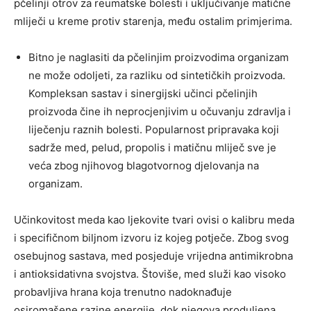
pčelinji otrov za reumatske bolesti i uključivanje matične
mliječi u kreme protiv starenja, među ostalim primjerima.
Bitno je naglasiti da pčelinjim proizvodima organizam
ne može odoljeti, za razliku od sintetičkih proizvoda.
Kompleksan sastav i sinergijski učinci pčelinjih
proizvoda čine ih neprocjenjivim u očuvanju zdravlja i
liječenju raznih bolesti. Popularnost pripravaka koji
sadrže med, pelud, propolis i matičnu mliječ sve je
veća zbog njihovog blagotvornog djelovanja na
organizam.
Učinkovitost meda kao ljekovite tvari ovisi o kalibru meda
i specifičnom biljnom izvoru iz kojeg potječe. Zbog svog
osebujnog sastava, med posjeduje vrijedna antimikrobna
i antioksidativna svojstva. Štoviše, med služi kao visoko
probavljiva hrana koja trenutno nadoknađuje
osiromašene razine energije, dok njegova produljena