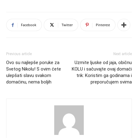
Facebook
Twitter
Pinterest
Previous article
Next article
Ovo su najlepše poruke za
Uzmite ljuske od jaja, običnu
Svetog Nikolu! S ovim ćete
KOLU i sačuvajte ovaj domaći
ulepšati slavu svakom
trik: Koristim ga godinama i
domaćinu, nema boljih
preporučujem svima