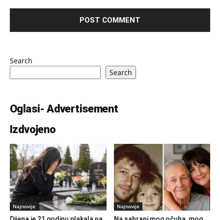
Search
Search
Oglasi- Advertisement
Izdvojeno
Najnovije
Najnovije
Dijana je 21 godinu plakala na
Na sahrani mog očuha, mog