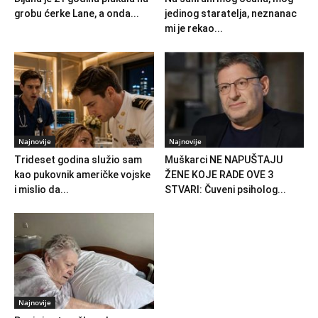
grobu ćerke Lane, a onda...
jedinog staratelja, neznanac
mi je rekao...
Najnovije
Najnovije
Trideset godina služio sam
Muškarci NE NAPUŠTAJU
kao pukovnik američke vojske
ŽENE KOJE RADE OVE 3
i mislio da...
STVARI: Čuveni psiholog...
Najnovije