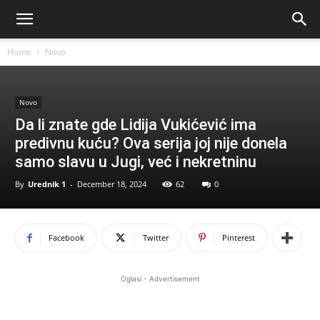
Home
Novo
Novo
Da li znate gde Lidija Vukićević ima
predivnu kuću? Ova serija joj nije donela
samo slavu u Jugi, već i nekretninu
By
Urednik 1
-
December 18, 2024
62
0
Facebook
Twitter
Pinterest
Oglasi - Advertisement