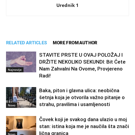
Urednik 1
RELATED ARTICLES
MORE FROM AUTHOR
STAVITE PRSTE U OVAJ POLOŽAJ I
DRŽITE NEKOLIKO SEKUNDI: Bit Ćete
Nam Zahvalni Na Ovome, Provjereno
Najnovije
Radi!
Baka, piton i glavna ulica: neobična
šetnja koja je otvorila važno pitanje o
strahu, pravilima i usamljenosti
Novo
Čovek koji je svakog dana ulazio u moj
stan: istina koja me je naučila šta znači
lična granica
Novo