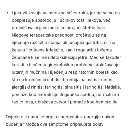
Ljekovita svojstva meda su višestruka, jer ne samo da
pospješuje apsorpciju i učinkovitost lijekova, već i
pročišćava organizam eliminirajući štetne tvari.
Njegove terapeutske prednosti proširuju se na
liječenje različitih stanja, uključujući gastritis, čir na
želucu i crijevne infekcije, kao i regulaciju lučenja
želučane kiseline i detoksikaciju jetre. Med se također
koristi u liječenju ginekoloških problema, ublažavanju
jutarnjih mučnina i liječenju respiratornih bolesti kao
što su kronični bronhitis, bronhijalna astma, rinitis,
alergijski rinitis, faringitis, sinusitis i laringitis. Nadalje,
pomaže kod anoreksije ili gubitka apetita, normalizira
rad crijeva, ublažava zatvor i pomaže kod hemoroida.
Osjećate li umor, letargiju i nedostatak energije nakon
buđenja? Možda ove simptome pripisujete pojavi