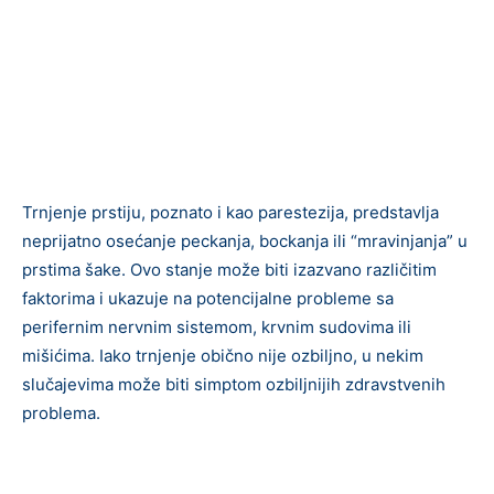
Trnjenje prstiju, poznato i kao parestezija, predstavlja
neprijatno osećanje peckanja, bockanja ili “mravinjanja” u
prstima šake. Ovo stanje može biti izazvano različitim
faktorima i ukazuje na potencijalne probleme sa
perifernim nervnim sistemom, krvnim sudovima ili
mišićima. Iako trnjenje obično nije ozbiljno, u nekim
slučajevima može biti simptom ozbiljnijih zdravstvenih
problema.