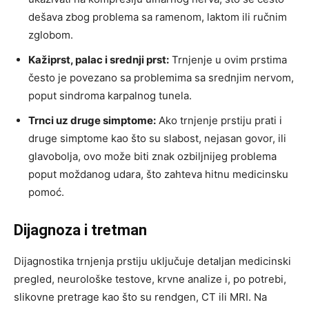
dešava zbog problema sa ramenom, laktom ili ručnim
zglobom.
Kažiprst, palac i srednji prst:
Trnjenje u ovim prstima
često je povezano sa problemima sa srednjim nervom,
poput sindroma karpalnog tunela.
Trnci uz druge simptome:
Ako trnjenje prstiju prati i
druge simptome kao što su slabost, nejasan govor, ili
glavobolja, ovo može biti znak ozbiljnijeg problema
poput moždanog udara, što zahteva hitnu medicinsku
pomoć.
Dijagnoza i tretman
Dijagnostika trnjenja prstiju uključuje detaljan medicinski
pregled, neurološke testove, krvne analize i, po potrebi,
slikovne pretrage kao što su rendgen, CT ili MRI. Na