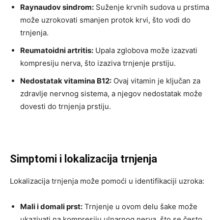
Raynaudov sindrom:
Suženje krvnih sudova u prstima
može uzrokovati smanjen protok krvi, što vodi do
trnjenja.
Reumatoidni artritis:
Upala zglobova može izazvati
kompresiju nerva, što izaziva trnjenje prstiju.
Nedostatak vitamina B12:
Ovaj vitamin je ključan za
zdravlje nervnog sistema, a njegov nedostatak može
dovesti do trnjenja prstiju.
Simptomi i lokalizacija trnjenja
Lokalizacija trnjenja može pomoći u identifikaciji uzroka:
Mali i domali prst:
Trnjenje u ovom delu šake može
ukazivati na kompresiju ulnarnog nerva, što se često