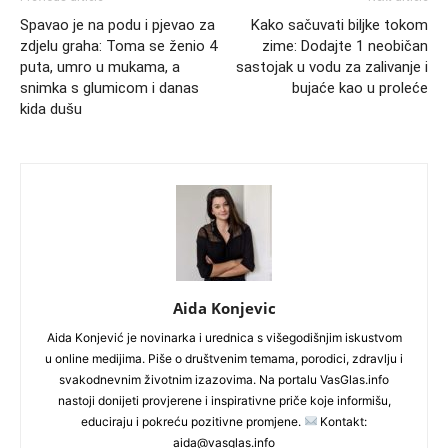
Spavao je na podu i pjevao za
Kako sačuvati biljke tokom
zdjelu graha: Toma se ženio 4
zime: Dodajte 1 neobičan
puta, umro u mukama, a
sastojak u vodu za zalivanje i
snimka s glumicom i danas
bujaće kao u proleće
kida dušu
Aida Konjevic
Aida Konjević je novinarka i urednica s višegodišnjim iskustvom
u online medijima. Piše o društvenim temama, porodici, zdravlju i
svakodnevnim životnim izazovima. Na portalu VasGlas.info
nastoji donijeti provjerene i inspirativne priče koje informišu,
educiraju i pokreću pozitivne promjene.
Kontakt:
aida@vasglas.info