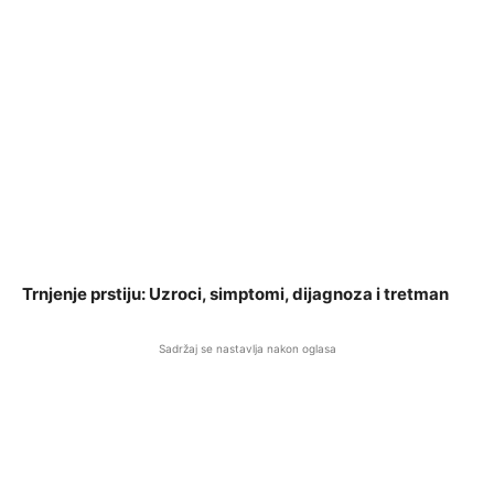
Trnjenje prstiju: Uzroci, simptomi, dijagnoza i tretman
Sadržaj se nastavlja nakon oglasa