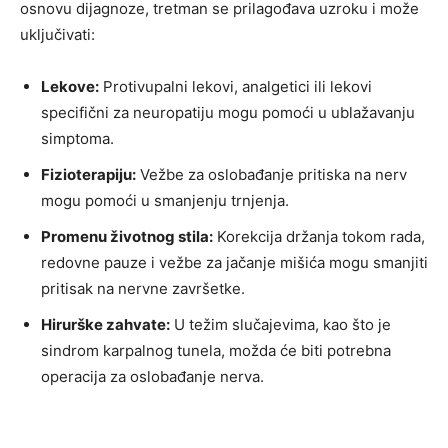
osnovu dijagnoze, tretman se prilagođava uzroku i može
uključivati:
Lekove:
Protivupalni lekovi, analgetici ili lekovi
specifični za neuropatiju mogu pomoći u ublažavanju
simptoma.
Fizioterapiju:
Vežbe za oslobađanje pritiska na nerv
mogu pomoći u smanjenju trnjenja.
Promenu životnog stila:
Korekcija držanja tokom rada,
redovne pauze i vežbe za jačanje mišića mogu smanjiti
pritisak na nervne završetke.
Hirurške zahvate:
U težim slučajevima, kao što je
sindrom karpalnog tunela, možda će biti potrebna
operacija za oslobađanje nerva.