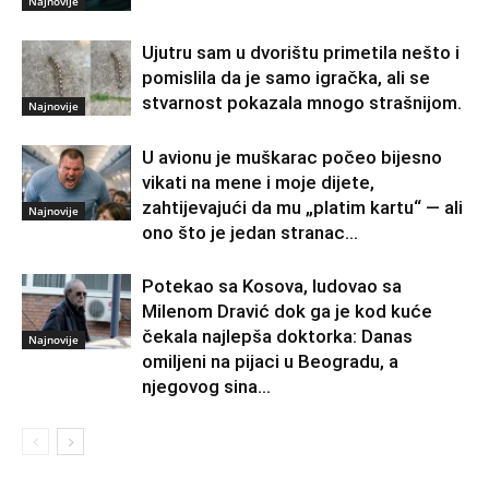
Najnovije
Ujutru sam u dvorištu primetila nešto i
pomislila da je samo igračka, ali se
stvarnost pokazala mnogo strašnijom.
Najnovije
U avionu je muškarac počeo bijesno
vikati na mene i moje dijete,
zahtijevajući da mu „platim kartu“ — ali
Najnovije
ono što je jedan stranac...
Potekao sa Kosova, ludovao sa
Milenom Dravić dok ga je kod kuće
čekala najlepša doktorka: Danas
Najnovije
omiljeni na pijaci u Beogradu, a
njegovog sina...