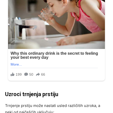
Uzroci trnjenja prstiju
Trnjenje prstiju može nastati usled različitih uzroka, a
neki od najčešćih uključuju: