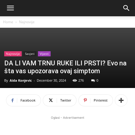
Home
Najnovije
Najnovije
Savjeti
Vijesti
DA LI VAM TRNU RUKE ILI PRSTI? Evo na
šta vas upozorava ovaj simptom
By
Aida Konjevic
-
December 30, 2024
276
0
Facebook
Twitter
Pinterest
Oglasi - Advertisement