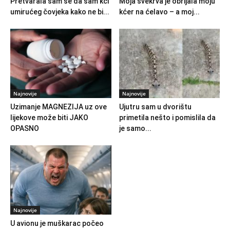
Pretvarala sam se da sam kći
Moja svekrva je obrijala moju
umirućeg čovjeka kako ne bi...
kćer na ćelavo – a moj...
Najnovije
Najnovije
Uzimanje MAGNEZIJA uz ove
Ujutru sam u dvorištu
lijekove može biti JAKO
primetila nešto i pomislila da
OPASNO
je samo...
Najnovije
U avionu je muškarac počeo