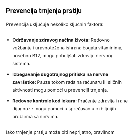
Prevencija trnjenja prstiju
Prevencija uključuje nekoliko ključnih faktora:
Održavanje zdravog načina života:
Redovno
vežbanje i uravnotežena ishrana bogata vitaminima,
posebno B12, mogu poboljšati zdravlje nervnog
sistema.
Izbegavanje dugotrajnog pritiska na nervne
završetke:
Pauze tokom rada na računaru ili sličnih
aktivnosti mogu pomoći u prevenciji trnjenja.
Redovne kontrole kod lekara:
Praćenje zdravlja i rane
dijagnoze mogu pomoći u sprečavanju ozbiljnijih
problema sa nervima.
Iako trnjenje prstiju može biti neprijatno, pravilnom