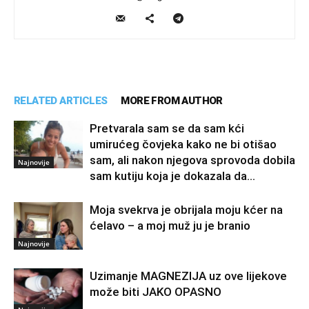
RELATED ARTICLES
MORE FROM AUTHOR
Pretvarala sam se da sam kći
umirućeg čovjeka kako ne bi otišao
sam, ali nakon njegova sprovoda dobila
Najnovije
sam kutiju koja je dokazala da...
Moja svekrva je obrijala moju kćer na
ćelavo – a moj muž ju je branio
Najnovije
Uzimanje MAGNEZIJA uz ove lijekove
može biti JAKO OPASNO