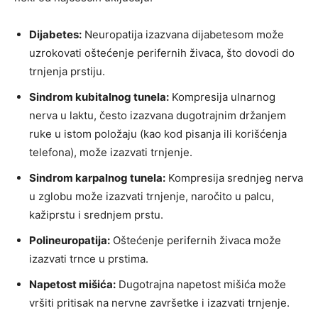
Dijabetes:
Neuropatija izazvana dijabetesom može
uzrokovati oštećenje perifernih živaca, što dovodi do
trnjenja prstiju.
Sindrom kubitalnog tunela:
Kompresija ulnarnog
nerva u laktu, često izazvana dugotrajnim držanjem
ruke u istom položaju (kao kod pisanja ili korišćenja
telefona), može izazvati trnjenje.
Sindrom karpalnog tunela:
Kompresija srednjeg nerva
u zglobu može izazvati trnjenje, naročito u palcu,
kažiprstu i srednjem prstu.
Polineuropatija:
Oštećenje perifernih živaca može
izazvati trnce u prstima.
Napetost mišića:
Dugotrajna napetost mišića može
vršiti pritisak na nervne završetke i izazvati trnjenje.