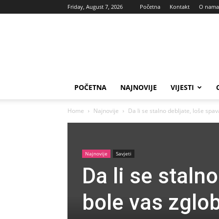
Friday, August 7, 2026
Početna
Kontakt
O nama
Vas
glas
POČETNA
NAJNOVIJE
VIJESTI
Home
Najnovije
Da li se stalno debljate, loše spav
Najnovije
Savjeti
Da li se stalno
bole vas zglob