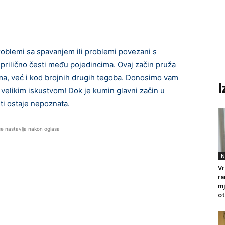
roblemi sa spavanjem ili problemi povezani s
prilično česti među pojedincima. Ovaj začin pruža
ma, već i kod brojnih drugih tegoba. Donosimo vam
I
 velikim iskustvom! Dok je kumin glavni začin u
i ostaje nepoznata.
se nastavlja nakon oglasa
N
Vr
ra
mj
ot