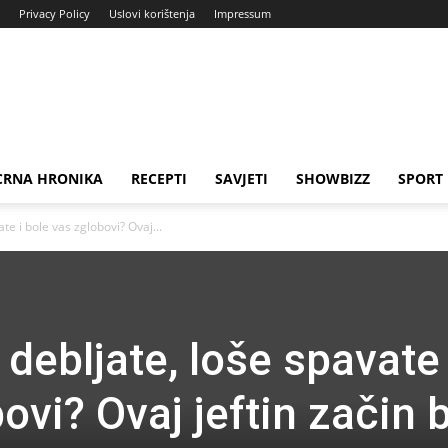
Privacy Policy
Uslovi korištenja
Impressum
CRNA HRONIKA
RECEPTI
SAVJETI
SHOWBIZZ
SPORT
ate i bole vas zglobovi? Ovaj...
 debljate, loše spavate 
ovi? Ovaj jeftin začin b