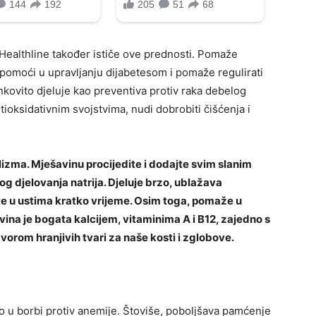
 Healthline također ističe ove prednosti. Pomaže
 pomoći u upravljanju dijabetesom i pomaže regulirati
nkovito djeluje kao preventiva protiv raka debelog
tioksidativnim svojstvima, nudi dobrobiti čišćenja i
izma. Mješavinu procijedite i dodajte svim slanim
og djelovanja natrija. Djeluje brzo, ublažava
te u ustima kratko vrijeme. Osim toga, pomaže u
vina je bogata kalcijem, vitaminima A i B12, zajedno s
zvorom hranjivih tvari za naše kosti i zglobove.
no u borbi protiv anemije. Štoviše, poboljšava pamćenje