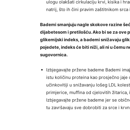
ulogu olakšati cirkulaciju krvi, kisika i h
natrij, što ih čini pravim zaštitnikom srca i
Bademi smanjuju nagle skokove razine šeće
dijabetesom i pretilošću. Ako bi se za ove p
glikemijski indeks, a bademi snižavaju gl
pojedete, indeks će biti niži, ali ni u čemu 
sugovornica.
Izbjegavajte pržene bademe Bademi imaj
istu količinu proteina kao prosječno jaj
učinkovitiji u snižavanju lošeg LDL koles
primjerice, muffina od cjelovitih žitarica, 
Izbjegavajte pržene bademe jer se običn
tu završavaju sve dobrobiti za srce i kr