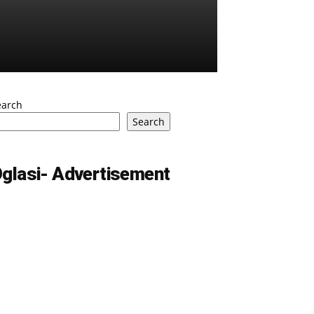
earch
Search
glasi- Advertisement