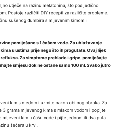
ljno utječe na razinu melatonina, što posljedično
 Postoje različiti DIY recepti za različite probleme.
ličinu sušenog đumbira s mljevenim kimom i
šavine pomiješane s 1 čašom vode. Za ublažavanje
ima u ustima prije nego što ih progutate. Ovaj lijek
refluksa. Za simptome prehlade i gripe, pomiješajte
kuhajte smjesu dok ne ostane samo 100 ml. Svako jutro
eveni kim s medom i uzmite nakon obilnog obroka. Za
te 3 grama mljevenog kima s mlakom vodom i popijte
 mljeveni kim u čašu vode i pijte jednom ili dva puta
azinu šećera u krvi.