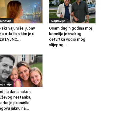
ajnovije
Najnovije
 skrivaju više ljubav
Osam dugih godina moj
ka otkrila s kim je u
komšija je svakog
zi!TAJNO...
četvrtka vodio mog
slijepog...
ajnovije
dinu dana nakon
ževog nestanka,
erka je pronašla
egovu jaknu na...