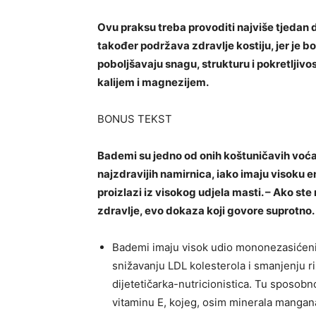
Ovu praksu treba provoditi najviše tjedan
također podržava zdravlje kostiju, jer je bo
poboljšavaju snagu, strukturu i pokretljivost
kalijem i magnezijem.
BONUS TEKST
Bademi su jedno od onih koštuničavih voća 
najzdravijih namirnica, iako imaju visoku e
proizlazi iz visokog udjela masti. – Ako ste
zdravlje, evo dokaza koji govore suprotno.
Bademi imaju visok udio mononezasićenih 
snižavanju LDL kolesterola i smanjenju ri
dijetetičarka-nutricionistica. Tu sposob
vitaminu E, kojeg, osim minerala mangana,