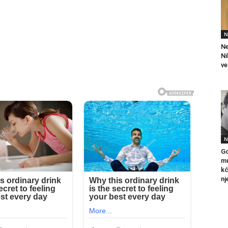
N
Ne
Ni
ve
N
Go
mu
kć
nj