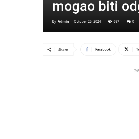
mogao biti od
By
Admin
-
October 25, 2024
697
0
Facebook
T
Share
Ogl