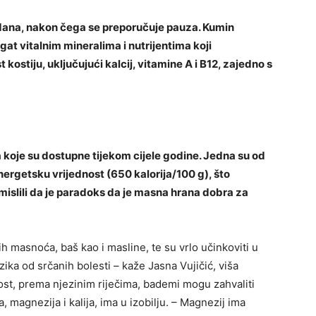
 dana, nakon čega se preporučuje pauza. Kumin
gat vitalnim mineralima i nutrijentima koji
 kostiju, uključujući kalcij, vitamine A i B12, zajedno s
koje su dostupne tijekom cijele godine. Jedna su od
nergetsku vrijednost (650 kalorija/100 g), što
 mislili da je paradoks da je masna hrana dobra za
masnoća, baš kao i masline, te su vrlo učinkoviti u
zika od srčanih bolesti – kaže Jasna Vujičić, viša
nost, prema njezinim riječima, bademi mogu zahvaliti
 magnezija i kalija, ima u izobilju. – Magnezij ima