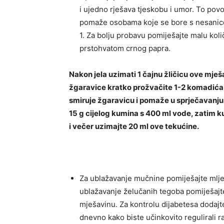
i ujedno rješava tjeskobu i umor. To povo
pomaže osobama koje se bore s nesanicom.
1. Za bolju probavu pomiješajte malu ko
prstohvatom crnog papra.
Nakon jela uzimati 1 čajnu žličicu ove mje
žgaravice kratko prožvačite 1-2 komadića k
smiruje žgaravicu i pomaže u sprječavanju 
15 g cijelog kumina s 400 ml vode, zatim 
i večer uzimajte 20 ml ove tekućine.
Za ublažavanje mučnine pomiješajte mlj
ublažavanje želučanih tegoba pomiješaj
mješavinu. Za kontrolu dijabetesa dodajte
dnevno kako biste učinkovito regulirali r