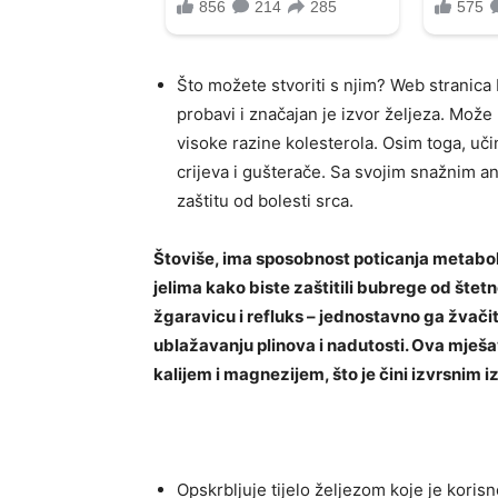
Što možete stvoriti s njim? Web stranica
probavi i značajan je izvor željeza. Može
visoke razine kolesterola. Osim toga, uči
crijeva i gušterače. Sa svojim snažnim an
zaštitu od bolesti srca.
Štoviše, ima sposobnost poticanja metabol
jelima kako biste zaštitili bubrege od štetn
žgaravicu i refluks – jednostavno ga žvači
ublažavanju plinova i nadutosti. Ova mješa
kalijem i magnezijem, što je čini izvrsnim i
Opskrbljuje tijelo željezom koje je koris