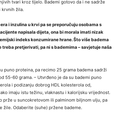
ranjivih tvari kroz tijelo. Bademi gotovo da i ne sadrže
 krvnih žila.
ra i inzulina u krvi pa se preporučuju osobama s
acijente napisala dijeta, ona bi morala imati nizak
ikemijski indeks konzumirane hrane. Što više badema
ne treba pretjerivati, pa ni s bademima – savjetuje naša
u puno proteina, pa recimo 25 grama badema sadrži
e od 55-60 grama. – Utvrđeno je da su bademi puno
terola i podizanju dobrog HDL kolesterola od,
iako imaju istu težinu, vlaknastu i kalorijsku vrijednost.
o prže u suncokretovom ili palminom biljnom ulju, pa
vne žile. Odaberite (suhe) pržene bademe.