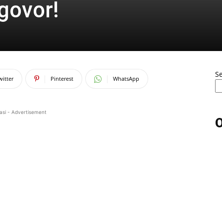
govor!
S
witter
Pinterest
WhatsApp
asi - Advertisement
O