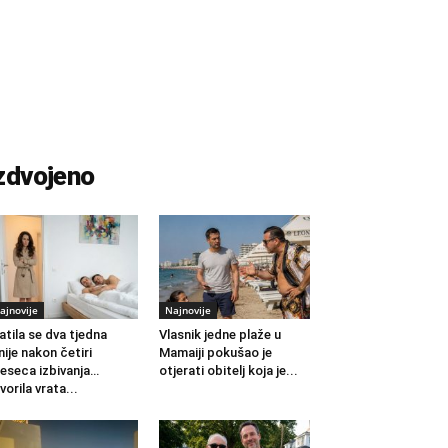
zdvojeno
ajnovije
Najnovije
atila se dva tjedna
Vlasnik jedne plaže u
nije nakon četiri
Mamaiji pokušao je
eseca izbivanja…
otjerati obitelj koja je...
vorila vrata...