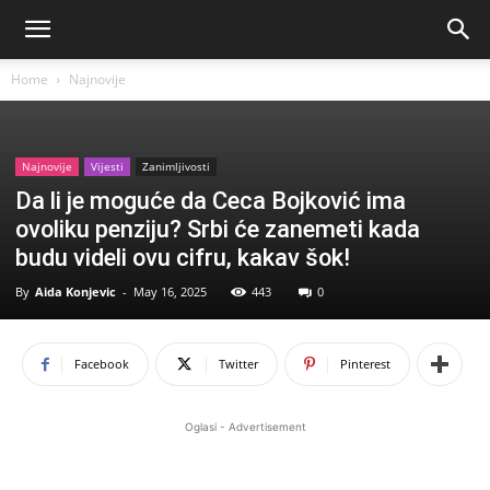
Home
Najnovije
Najnovije
Vijesti
Zanimljivosti
Da li je moguće da Ceca Bojković ima
ovoliku penziju? Srbi će zanemeti kada
budu videli ovu cifru, kakav šok!
By
Aida Konjevic
-
May 16, 2025
443
0
Facebook
Twitter
Pinterest
Oglasi - Advertisement