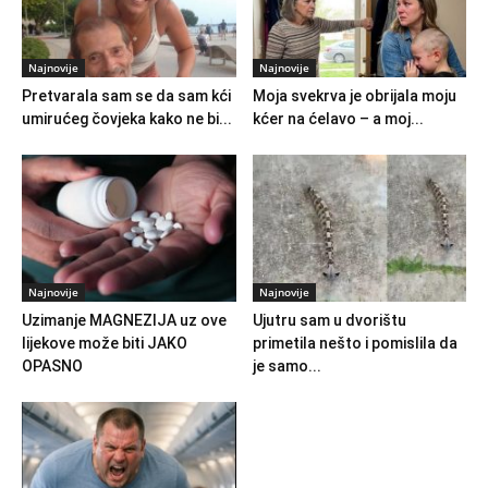
Najnovije
Najnovije
Pretvarala sam se da sam kći
Moja svekrva je obrijala moju
umirućeg čovjeka kako ne bi...
kćer na ćelavo – a moj...
Najnovije
Najnovije
Uzimanje MAGNEZIJA uz ove
Ujutru sam u dvorištu
lijekove može biti JAKO
primetila nešto i pomislila da
OPASNO
je samo...