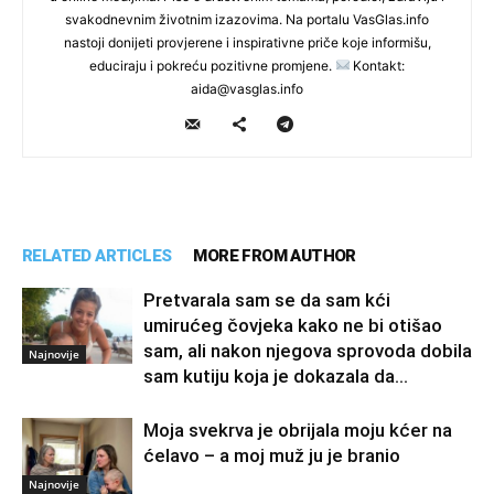
svakodnevnim životnim izazovima. Na portalu VasGlas.info
nastoji donijeti provjerene i inspirativne priče koje informišu,
educiraju i pokreću pozitivne promjene.
Kontakt:
aida@vasglas.info
RELATED ARTICLES
MORE FROM AUTHOR
Pretvarala sam se da sam kći
umirućeg čovjeka kako ne bi otišao
sam, ali nakon njegova sprovoda dobila
Najnovije
sam kutiju koja je dokazala da...
Moja svekrva je obrijala moju kćer na
ćelavo – a moj muž ju je branio
Najnovije