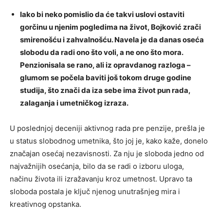
Iako bi neko pomislio da će takvi uslovi ostaviti
gorčinu u njenim pogledima na život, Bojković zrači
smirenošću i zahvalnošću. Navela je da danas oseća
slobodu da radi ono što voli, a ne ono što mora.
Penzionisala se rano, ali iz opravdanog razloga –
glumom se počela baviti još tokom druge godine
studija, što znači da iza sebe ima život pun rada,
zalaganja i umetničkog izraza.
U poslednjoj deceniji aktivnog rada pre penzije, prešla je
u status slobodnog umetnika, što joj je, kako kaže, donelo
značajan osećaj nezavisnosti. Za nju je sloboda jedno od
najvažnijih osećanja, bilo da se radi o izboru uloga,
načinu života ili izražavanju kroz umetnost. Upravo ta
sloboda postala je ključ njenog unutrašnjeg mira i
kreativnog opstanka.