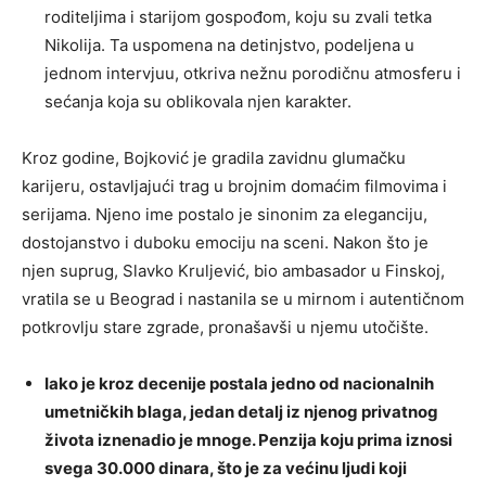
roditeljima i starijom gospođom, koju su zvali tetka
Nikolija. Ta uspomena na detinjstvo, podeljena u
jednom intervjuu, otkriva nežnu porodičnu atmosferu i
sećanja koja su oblikovala njen karakter.
Kroz godine, Bojković je gradila zavidnu glumačku
karijeru, ostavljajući trag u brojnim domaćim filmovima i
serijama. Njeno ime postalo je sinonim za eleganciju,
dostojanstvo i duboku emociju na sceni. Nakon što je
njen suprug, Slavko Kruljević, bio ambasador u Finskoj,
vratila se u Beograd i nastanila se u mirnom i autentičnom
potkrovlju stare zgrade, pronašavši u njemu utočište.
Iako je kroz decenije postala jedno od nacionalnih
umetničkih blaga, jedan detalj iz njenog privatnog
života iznenadio je mnoge. Penzija koju prima iznosi
svega 30.000 dinara, što je za većinu ljudi koji