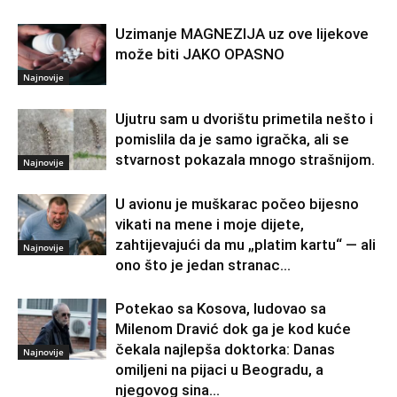
Uzimanje MAGNEZIJA uz ove lijekove
može biti JAKO OPASNO
Najnovije
Ujutru sam u dvorištu primetila nešto i
pomislila da je samo igračka, ali se
stvarnost pokazala mnogo strašnijom.
Najnovije
U avionu je muškarac počeo bijesno
vikati na mene i moje dijete,
zahtijevajući da mu „platim kartu“ — ali
Najnovije
ono što je jedan stranac...
Potekao sa Kosova, ludovao sa
Milenom Dravić dok ga je kod kuće
čekala najlepša doktorka: Danas
Najnovije
omiljeni na pijaci u Beogradu, a
njegovog sina...