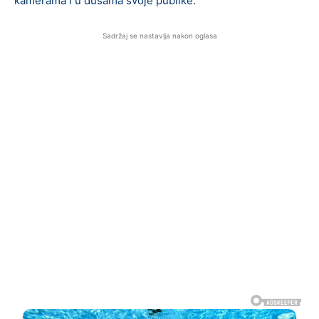
kamerama i u dušama svoje publike.
Sadržaj se nastavlja nakon oglasa