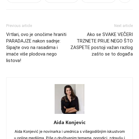
Previous article
Next article
Vrtlari, ovo je onočime hraniti
Ako se SVAKE VEČERI
PARADAJZE nakon sadnje:
TRZNETE PRIJE NEGO ŠTO
Sipajte ovo na rasadima i
ZASPETE postoji važan razlog
imaće više plodova nego
zašto se to događa
listova!
Aida Konjevic
Aida Konjević je novinarka i urednica s višegodišnjim iskustvom
u online medijima. Piše o društvenim temama, porodici, zdravlju i