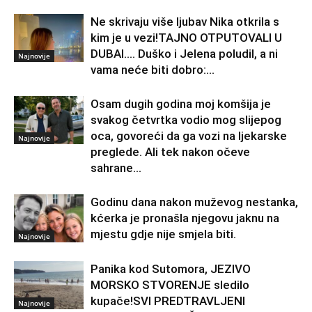
Ne skrivaju više ljubav Nika otkrila s
kim je u vezi!TAJNO OTPUTOVALI U
DUBAI…. Duško i Jelena poludil, a ni
Najnovije
vama neće biti dobro:...
Osam dugih godina moj komšija je
svakog četvrtka vodio mog slijepog
oca, govoreći da ga vozi na ljekarske
Najnovije
preglede. Ali tek nakon očeve
sahrane...
Godinu dana nakon muževog nestanka,
kćerka je pronašla njegovu jaknu na
mjestu gdje nije smjela biti.
Najnovije
Panika kod Sutomora, JEZIVO
MORSKO STVORENJE sledilo
kupače!SVI PREDTRAVLJENI
Najnovije