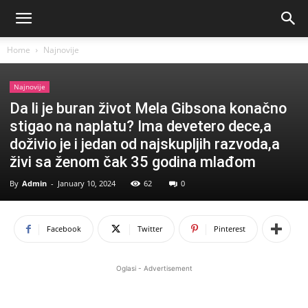
Home
Najnovije
Najnovije
Da li je buran život Mela Gibsona konačno
stigao na naplatu? Ima devetero dece,a
doživio je i jedan od najskupljih razvoda,a
živi sa ženom čak 35 godina mlađom
By
Admin
-
January 10, 2024
62
0
Facebook
Twitter
Pinterest
Oglasi - Advertisement