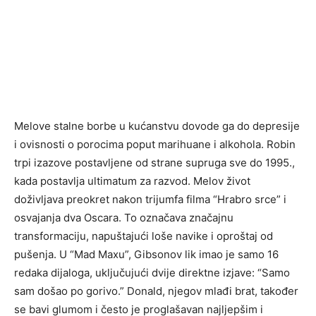
Melove stalne borbe u kućanstvu dovode ga do depresije
i ovisnosti o porocima poput marihuane i alkohola. Robin
trpi izazove postavljene od strane supruga sve do 1995.,
kada postavlja ultimatum za razvod. Melov život
doživljava preokret nakon trijumfa filma “Hrabro srce” i
osvajanja dva Oscara. To označava značajnu
transformaciju, napuštajući loše navike i oproštaj od
pušenja. U “Mad Maxu”, Gibsonov lik imao je samo 16
redaka dijaloga, uključujući dvije direktne izjave: “Samo
sam došao po gorivo.” Donald, njegov mlađi brat, također
se bavi glumom i često je proglašavan najljepšim i