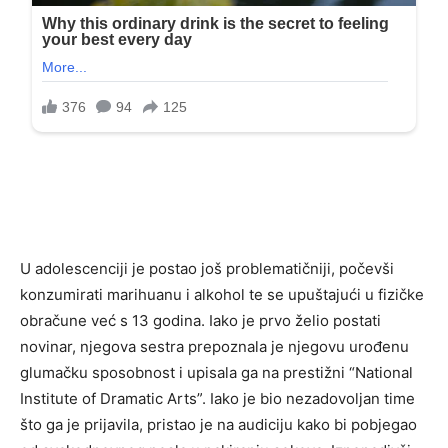
U adolescenciji je postao još problematičniji, počevši
konzumirati marihuanu i alkohol te se upuštajući u fizičke
obračune već s 13 godina. Iako je prvo želio postati
novinar, njegova sestra prepoznala je njegovu urođenu
glumačku sposobnost i upisala ga na prestižni “National
Institute of Dramatic Arts”. Iako je bio nezadovoljan time
što ga je prijavila, pristao je na audiciju kako bi pobjegao