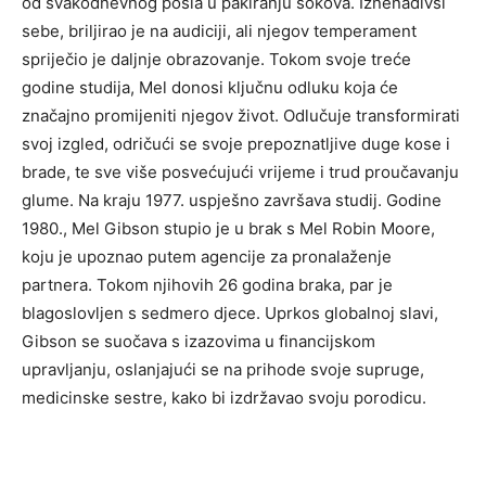
od svakodnevnog posla u pakiranju sokova. Iznenadivši
sebe, briljirao je na audiciji, ali njegov temperament
spriječio je daljnje obrazovanje. Tokom svoje treće
godine studija, Mel donosi ključnu odluku koja će
značajno promijeniti njegov život. Odlučuje transformirati
svoj izgled, odričući se svoje prepoznatljive duge kose i
brade, te sve više posvećujući vrijeme i trud proučavanju
glume. Na kraju 1977. uspješno završava studij. Godine
1980., Mel Gibson stupio je u brak s Mel Robin Moore,
koju je upoznao putem agencije za pronalaženje
partnera. Tokom njihovih 26 godina braka, par je
blagoslovljen s sedmero djece. Uprkos globalnoj slavi,
Gibson se suočava s izazovima u financijskom
upravljanju, oslanjajući se na prihode svoje supruge,
medicinske sestre, kako bi izdržavao svoju porodicu.