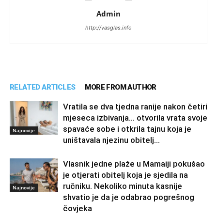
Admin
http://vasglas.info
RELATED ARTICLES
MORE FROM AUTHOR
Vratila se dva tjedna ranije nakon četiri
mjeseca izbivanja… otvorila vrata svoje
spavaće sobe i otkrila tajnu koja je
Najnovije
uništavala njezinu obitelj…
Vlasnik jedne plaže u Mamaiji pokušao
je otjerati obitelj koja je sjedila na
ručniku. Nekoliko minuta kasnije
Najnovije
shvatio je da je odabrao pogrešnog
čovjeka