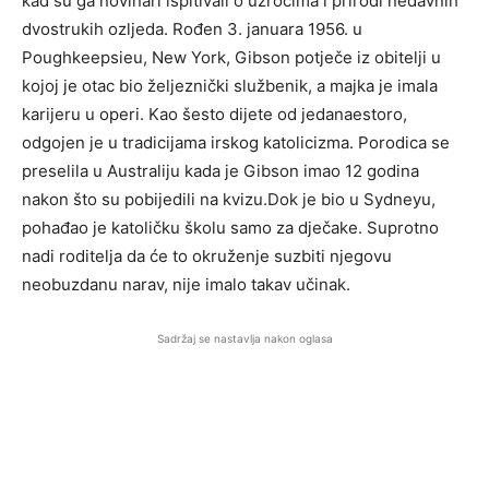
kad su ga novinari ispitivali o uzrocima i prirodi nedavnih
dvostrukih ozljeda. Rođen 3. januara 1956. u
Poughkeepsieu, New York, Gibson potječe iz obitelji u
kojoj je otac bio željeznički službenik, a majka je imala
karijeru u operi. Kao šesto dijete od jedanaestoro,
odgojen je u tradicijama irskog katolicizma. Porodica se
preselila u Australiju kada je Gibson imao 12 godina
nakon što su pobijedili na kvizu.Dok je bio u Sydneyu,
pohađao je katoličku školu samo za dječake. Suprotno
nadi roditelja da će to okruženje suzbiti njegovu
neobuzdanu narav, nije imalo takav učinak.
Sadržaj se nastavlja nakon oglasa