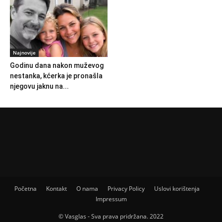
Najnovije
Godinu dana nakon muževog
nestanka, kćerka je pronašla
njegovu jaknu na...
Početna
Kontakt
O nama
Privacy Policy
Uslovi korištenja
Impressum
© Vasglas - Sva prava pridržana. 2022