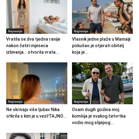
Najnovije
Najnovije
Vratila se dva tjedna ranije
Vlasnik jedne plaže u Mamaiji
nakon četiri mjeseca
pokušao je otjerati obitelj
izbivanja… otvorila vrata...
koja je...
Najnovije
Najnovije
Ne skrivaju više ljubav Nika
Osam dugih godina moj
otkrila s kim je u vezi!TAJNO...
komšija je svakog četvrtka
vodio mog slijepog...