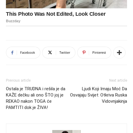
Facebook
Twitter
Pinterest
Previous article
Next article
Ostala je TRUDNA i rešila je da
Ljudi Koji Imaju Moć Da
KAŽE dečku ali ono ŠTO joj je
Osvajaju Svijet: Otkriva Ruska
REKAO nakon TOGA će
Vidovnjakinja
PAMTITI dok je ŽIVA!