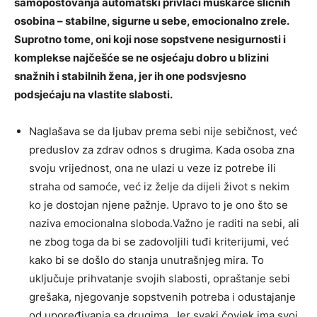
samopoštovanja automatski privlači muškarce sličnih
osobina – stabilne, sigurne u sebe, emocionalno zrele.
Suprotno tome, oni koji nose sopstvene nesigurnosti i
komplekse najčešće se ne osjećaju dobro u blizini
snažnih i stabilnih žena, jer ih one podsvjesno
podsjećaju na vlastite slabosti.
Naglašava se da ljubav prema sebi nije sebičnost, već
preduslov za zdrav odnos s drugima. Kada osoba zna
svoju vrijednost, ona ne ulazi u veze iz potrebe ili
straha od samoće, već iz želje da dijeli život s nekim
ko je dostojan njene pažnje. Upravo to je ono što se
naziva emocionalna sloboda.Važno je raditi na sebi, ali
ne zbog toga da bi se zadovoljili tuđi kriterijumi, već
kako bi se došlo do stanja unutrašnjeg mira. To
uključuje prihvatanje svojih slabosti, opraštanje sebi
grešaka, njegovanje sopstvenih potreba i odustajanje
od upoređivanja sa drugima. Jer svaki čovjek ima svoj