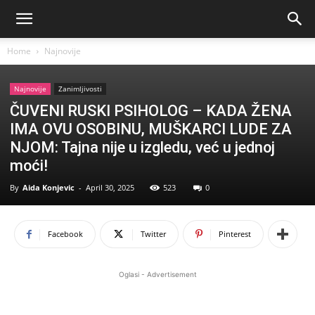
Home
Najnovije
Najnovije
Zanimljivosti
ČUVENI RUSKI PSIHOLOG – KADA ŽENA
IMA OVU OSOBINU, MUŠKARCI LUDE ZA
NJOM: Tajna nije u izgledu, već u jednoj
moći!
By
Aida Konjevic
-
April 30, 2025
523
0
Facebook
Twitter
Pinterest
Oglasi - Advertisement