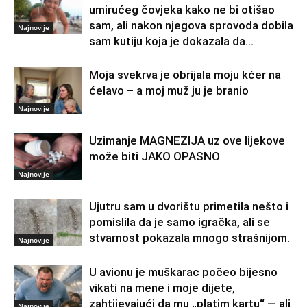
umirućeg čovjeka kako ne bi otišao
sam, ali nakon njegova sprovoda dobila
Najnovije
sam kutiju koja je dokazala da...
Moja svekrva je obrijala moju kćer na
ćelavo – a moj muž ju je branio
Najnovije
Uzimanje MAGNEZIJA uz ove lijekove
može biti JAKO OPASNO
Najnovije
Ujutru sam u dvorištu primetila nešto i
pomislila da je samo igračka, ali se
stvarnost pokazala mnogo strašnijom.
Najnovije
U avionu je muškarac počeo bijesno
vikati na mene i moje dijete,
zahtijevajući da mu „platim kartu“ — ali
Najnovije