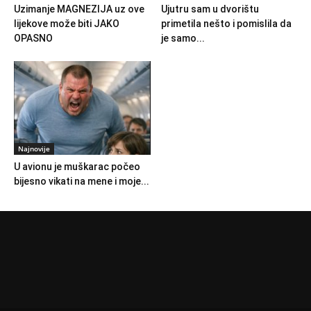
Uzimanje MAGNEZIJA uz ove
Ujutru sam u dvorištu
lijekove može biti JAKO
primetila nešto i pomislila da
OPASNO
je samo...
Najnovije
U avionu je muškarac počeo
bijesno vikati na mene i moje...