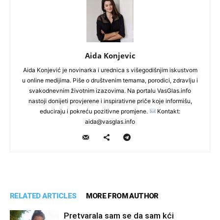
Aida Konjevic
Aida Konjević je novinarka i urednica s višegodišnjim iskustvom
u online medijima. Piše o društvenim temama, porodici, zdravlju i
svakodnevnim životnim izazovima. Na portalu VasGlas.info
nastoji donijeti provjerene i inspirativne priče koje informišu,
educiraju i pokreću pozitivne promjene.
Kontakt:
aida@vasglas.info
RELATED ARTICLES
MORE FROM AUTHOR
Pretvarala sam se da sam kći