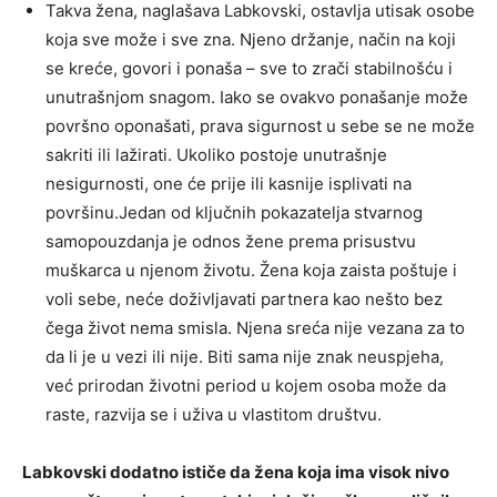
Takva žena, naglašava Labkovski, ostavlja utisak osobe
koja sve može i sve zna. Njeno držanje, način na koji
se kreće, govori i ponaša – sve to zrači stabilnošću i
unutrašnjom snagom. Iako se ovakvo ponašanje može
površno oponašati, prava sigurnost u sebe se ne može
sakriti ili lažirati. Ukoliko postoje unutrašnje
nesigurnosti, one će prije ili kasnije isplivati na
površinu.Jedan od ključnih pokazatelja stvarnog
samopouzdanja je odnos žene prema prisustvu
muškarca u njenom životu. Žena koja zaista poštuje i
voli sebe, neće doživljavati partnera kao nešto bez
čega život nema smisla. Njena sreća nije vezana za to
da li je u vezi ili nije. Biti sama nije znak neuspjeha,
već prirodan životni period u kojem osoba može da
raste, razvija se i uživa u vlastitom društvu.
Labkovski dodatno ističe da žena koja ima visok nivo