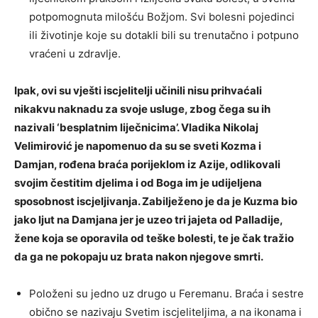
potpomognuta milošću Božjom. Svi bolesni pojedinci
ili životinje koje su dotakli bili su trenutačno i potpuno
vraćeni u zdravlje.
Ipak, ovi su vješti iscjelitelji učinili nisu prihvaćali
nikakvu naknadu za svoje usluge, zbog čega su ih
nazivali ‘besplatnim liječnicima’. Vladika Nikolaj
Velimirović je napomenuo da su se sveti Kozma i
Damjan, rođena braća porijeklom iz Azije, odlikovali
svojim čestitim djelima i od Boga im je udijeljena
sposobnost iscjeljivanja. Zabilježeno je da je Kuzma bio
jako ljut na Damjana jer je uzeo tri jajeta od Palladije,
žene koja se oporavila od teške bolesti, te je čak tražio
da ga ne pokopaju uz brata nakon njegove smrti.
Položeni su jedno uz drugo u Feremanu. Braća i sestre
obično se nazivaju Svetim iscjeliteljima, a na ikonama i