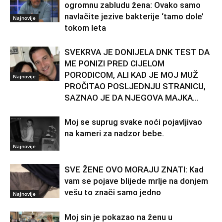
ogromnu zabludu žena: Ovako samo
navlačite jezive bakterije ‘tamo dole’
Najnovije
tokom leta
SVEKRVA JE DONIJELA DNK TEST DA
ME PONIZI PRED CIJELOM
PORODICOM, ALI KAD JE MOJ MUŽ
Najnovije
PROČITAO POSLJEDNJU STRANICU,
SAZNAO JE DA NJEGOVA MAJKA...
Moj se suprug svake noći pojavljivao
na kameri za nadzor bebe.
Najnovije
SVE ŽENE OVO MORAJU ZNATI: Kad
vam se pojave blijede mrlje na donjem
vešu to znači samo jedno
Najnovije
Moj sin je pokazao na ženu u