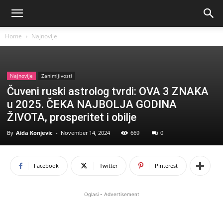
Home
Najnovije
Najnovije
Zanimljivosti
Čuveni ruski astrolog tvrdi: OVA 3 ZNAKA
u 2025. ČEKA NAJBOLJA GODINA
ŽIVOTA, prosperitet i obilje
By
Aida Konjevic
-
November 14, 2024
669
0
Facebook
Twitter
Pinterest
Oglasi - Advertisement