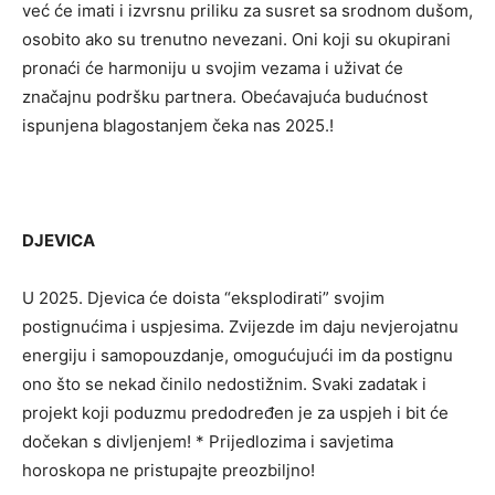
već će imati i izvrsnu priliku za susret sa srodnom dušom,
osobito ako su trenutno nevezani. Oni koji su okupirani
pronaći će harmoniju u svojim vezama i uživat će
značajnu podršku partnera. Obećavajuća budućnost
ispunjena blagostanjem čeka nas 2025.!
DJEVICA
U 2025. Djevica će doista “eksplodirati” svojim
postignućima i uspjesima. Zvijezde im daju nevjerojatnu
energiju i samopouzdanje, omogućujući im da postignu
ono što se nekad činilo nedostižnim. Svaki zadatak i
projekt koji poduzmu predodređen je za uspjeh i bit će
dočekan s divljenjem! * Prijedlozima i savjetima
horoskopa ne pristupajte preozbiljno!