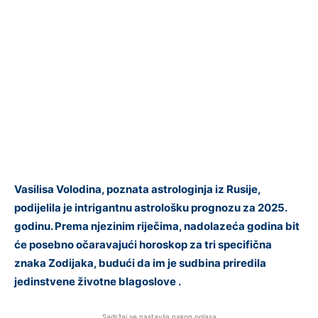
Vasilisa Volodina, poznata astrologinja iz Rusije,
podijelila je intrigantnu astrološku prognozu za 2025.
godinu. Prema njezinim riječima, nadolazeća godina bit
će posebno očaravajući horoskop za tri specifična
znaka Zodijaka, budući da im je sudbina priredila
jedinstvene životne blagoslove .
Sadržaj se nastavlja nakon oglasa