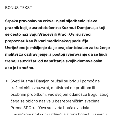
BONUS TEKST
Srpska pravoslavna crkva i njeni sljedbenici slave
praznik koji je usredotočen na Kuzmu i Damjana, a koji
se često nazivaju Vračevi ili Vrači. Ovi su sveci
prepoznati kao čuvari medicinskog područja.
Uvriježeno je mišljenje da je ovaj dan idealan za traženje
molitvi za ozdravljenje, a postoji i vjerovanje da se ljudi
trebaju suzdržati od napuštanja svojih domova osim
ako je to nužno.
Sveti Kuzma i Damjan pružali su brigu i pomoć ne
tražeći ništa zauzvrat, motivirani ne profitom ili
osobnim probitkom, već svojom odanošću Bogu, zbog
čega se obično nazivaju besrebreničkim svecima.
Prema SPC-u, “Ova su sveta braća ovladala
liječničkom praksom i izliječila svaku bolest, u svemu