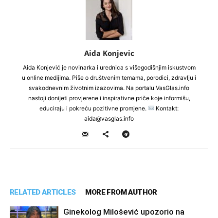
Aida Konjevic
Aida Konjević je novinarka i urednica s višegodišnjim iskustvom
u online medijima. Piše o društvenim temama, porodici, zdravlju i
svakodnevnim životnim izazovima. Na portalu VasGlas.info
nastoji donijeti provjerene i inspirativne priče koje informišu,
educiraju i pokreću pozitivne promjene.
Kontakt:
aida@vasglas.info
RELATED ARTICLES
MORE FROM AUTHOR
Ginekolog Milošević upozorio na