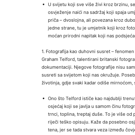
U svijetu koji sve više živi kroz brzinu, 
osvježenje naići na sadržaj koji spaja um
priča – dvoslojna, ali povezana kroz dub
jedne strane, tu je umjetnik koji kroz foto
moćan prirodni napitak koji nas podsjeća 
1. Fotografija kao duhovni susret – fenome
Graham Telford, talentirani britanski fotogra
dokumentaciji. Njegove fotografije nisu samo 
susreti sa svijetom koji nas okružuje. Posebn
životinja, gdje svaki kadar odiše mirnoćom
Ono što Telford ističe kao najdublji tren
osjećaj koji se javlja u samom činu fotogra
trnci, toplina, treptaj duše. To je više od
riječi teško opisuju. Kaže da posebno os
tena, jer se tada stvara veza između čovje