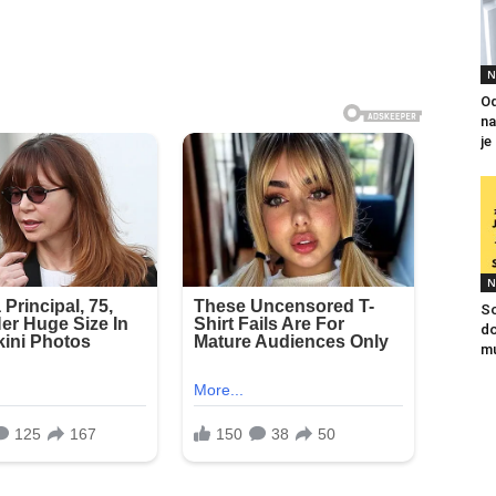
N
Od
na
je
N
So
do
mu