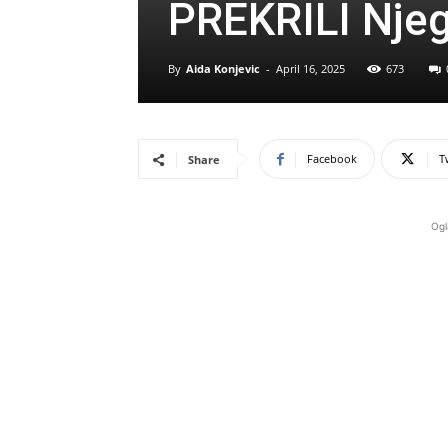
PREKRILI Njeg
By
Aida Konjevic
-
April 16, 2025
673
Facebook
T
Share
Ogl