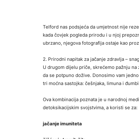
Telford nas podsjeća da umjetnost nije rezer
kada čovjek pogleda prirodu i u njoj prepozna
ubrzano, njegova fotografija ostaje kao prozo
2. Prirodni napitak za jačanje zdravlja – sn
U drugom dijelu priče, skrećemo pažnju na z
da se potpuno dožive. Donosimo vam jednosta
tri moćna sastojka: češnjaka, limuna i đumbi
Ova kombinacija poznata je u narodnoj medic
detoksikacijskim svojstvima, a koristi se za:
jačanje imuniteta