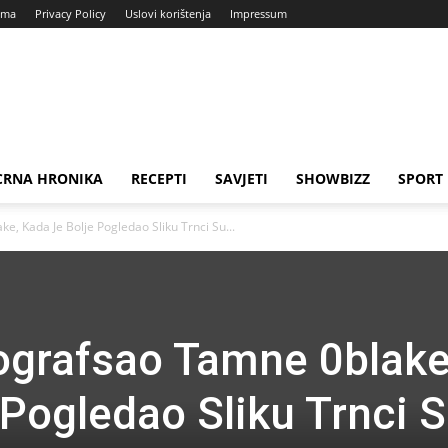
ama
Privacy Policy
Uslovi korištenja
Impressum
CRNA HRONIKA
RECEPTI
SAVJETI
SHOWBIZZ
SPORT
e, Kada Je Bolje Pogledao Sliku Trnci Su...
ografsao Tamne 0blake
 Pogledao Sliku Trnci 