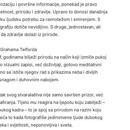
senzaciju i površne informacije, ponekad je pravo
jetnost, prirodu i zdravlje. Upravo to donosi današnja
oku ljudsku potrebu za ravnotežom i smirenjem. S
grafiju dotiče nevidljivo. S druge, jednostavan, ali
da zdravlje dolazi iz prirode.
n Grahama Telforda
f, godinama bilježi prirodu na način koji izmiče pukoj
vizualni zapisi, već doživljaji, gotovo meditativni
o se ističe njegov rad s prikazima neba i divljih
, snagom i duhovnim nabojem.
utak svog stvaralaštva nije samo savršen prizor, već
firanja. Tijelo mu reagira na ljepotu koju zabilježi –
 pukog kadra – to je spoj sa prirodom na razini koju
jeća to kada fotografiše jedinstvene ljude dubokog
ka i svjetlosti, neponovljiva i sveta.