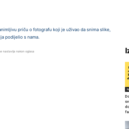
ljivu priču o fotografu koji je uživao da snima slike,
ija podijelio s nama.
I
se nastavlja nakon oglasa
N
Do
sv
do
fa