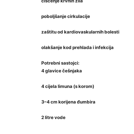
čišćenje krvnih žila
poboljšanje cirkulacije
zaštitu od kardiovaskularnih bolesti
olakšanje kod prehlada i infekcija
Potrebni sastojci:
4 glavice češnjaka
4 cijela limuna (s korom)
3–4 cm korijena đumbira
2 litre vode