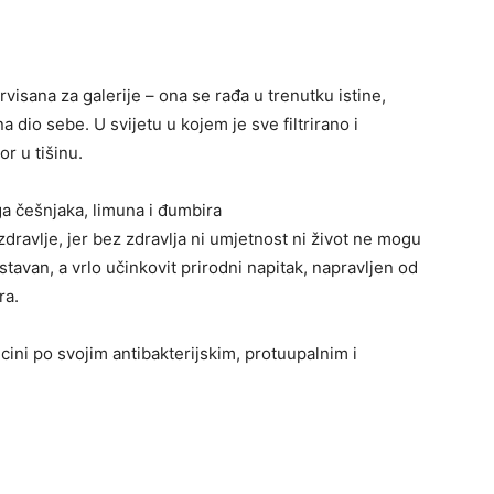
visana za galerije – ona se rađa u trenutku istine,
 dio sebe. U svijetu u kojem je sve filtrirano i
r u tišinu.
aga češnjaka, limuna i đumbira
dravlje, jer bez zdravlja ni umjetnost ni život ne mogu
van, a vrlo učinkovit prirodni napitak, napravljen od
ra.
ini po svojim antibakterijskim, protuupalnim i