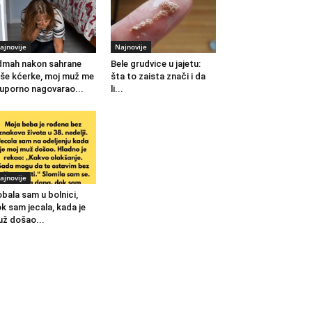
ajnovije
Najnovije
mah nakon sahrane
Bele grudvice u jajetu:
še kćerke, moj muž me
šta to zaista znači i da
 uporno nagovarao...
li...
ajnovije
bala sam u bolnici,
k sam jecala, kada je
ž došao...