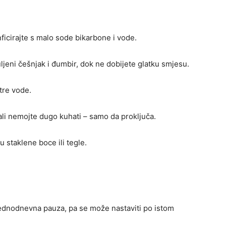
icirajte s malo sode bikarbone i vode.
ljeni češnjak i đumbir, dok ne dobijete glatku smjesu.
tre vode.
ali nemojte dugo kuhati – samo da proključa.
u staklene boce ili tegle.
 jednodnevna pauza, pa se može nastaviti po istom