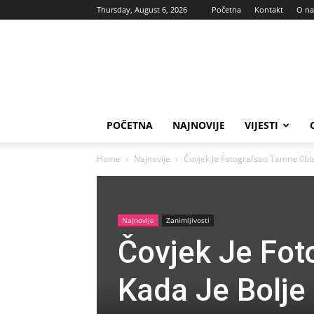
Thursday, August 6, 2026
Početna
Kontakt
O n
Vas
glas
POČETNA
NAJNOVIJE
VIJESTI
Home
Najnovije
Čovjek Je Fotografsao Tamne 0blak
Najnovije
Zanimljivosti
Čovjek Je Fot
Kada Je Bolje