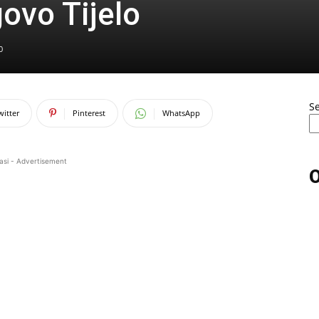
ovo Tijelo
0
S
witter
Pinterest
WhatsApp
asi - Advertisement
O