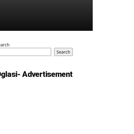
earch
Search
glasi- Advertisement