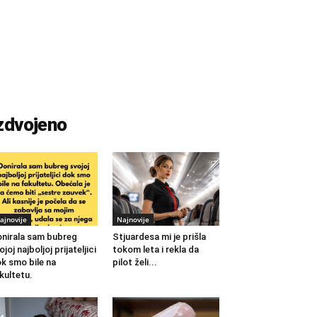
zdvojeno
ajnovije
Najnovije
nirala sam bubreg
Stjuardesa mi je prišla
ojoj najboljoj prijateljici
tokom leta i rekla da
k smo bile na
pilot želi...
kultetu.