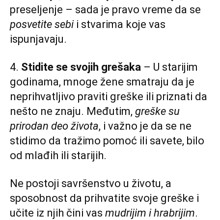
preseljenje – sada je pravo vreme da se
posvetite sebi
i stvarima koje vas
ispunjavaju.
4.
Stidite se svojih grešaka
– U starijim
godinama, mnoge žene smatraju da je
neprihvatljivo praviti greške ili priznati da
nešto ne znaju. Međutim,
greške su
prirodan deo života
, i važno je da se ne
stidimo da tražimo pomoć ili savete, bilo
od mlađih ili starijih.
Ne postoji savršenstvo u životu, a
sposobnost da prihvatite svoje greške i
učite iz njih čini vas
mudrijim i hrabrijim
.