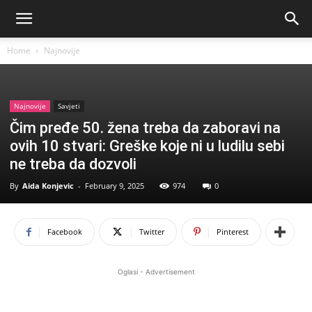
Home
Najnovije
Najnovije
Savjeti
Čim pređe 50. žena treba da zaboravi na
ovih 10 stvari: Greške koje ni u ludilu sebi
ne treba da dozvoli
By
Aida Konjevic
-
February 9, 2025
974
0
Facebook
Twitter
Pinterest
Oglasi - Advertisement