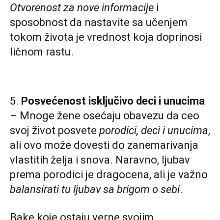
Otvorenost za nove informacije
i
sposobnost da nastavite sa učenjem
tokom života je vrednost koja doprinosi
ličnom rastu.
5.
Posvećenost isključivo deci i unucima
– Mnoge žene osećaju obavezu da ceo
svoj život posvete
porodici, deci i unucima
,
ali ovo može dovesti do zanemarivanja
vlastitih želja i snova. Naravno, ljubav
prema porodici je dragocena, ali je važno
balansirati tu ljubav sa brigom o sebi
.
Bake koje ostaju verne svojim