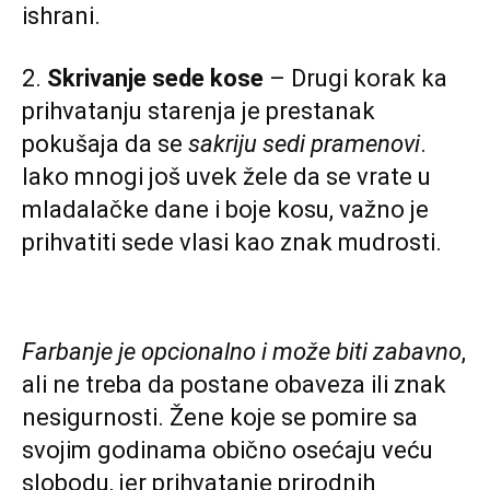
ishrani.
2.
Skrivanje sede kose
– Drugi korak ka
prihvatanju starenja je prestanak
pokušaja da se
sakriju sedi pramenovi
.
Iako mnogi još uvek žele da se vrate u
mladalačke dane i boje kosu, važno je
prihvatiti sede vlasi kao znak mudrosti.
Farbanje je opcionalno i može biti zabavno
,
ali ne treba da postane obaveza ili znak
nesigurnosti. Žene koje se pomire sa
svojim godinama obično osećaju veću
slobodu, jer prihvatanje prirodnih