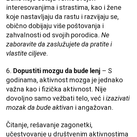
interesovanjima i strastima, kao i žene
koje nastavljaju da rastu i razvijaju se,
obično dobijaju više poštovanja i
zahvalnosti od svojih porodica.
Ne
zaboravite da zaslužujete da pratite i
vlastite ciljeve
.
6.
Dopustiti mozgu da bude lenj
– S
godinama, aktivnost mozga je jednako
važna kao i fizička aktivnost. Nije
dovoljno samo vežbati telo, već i
izazivati
mozak da bude aktivan
i angažovan.
Čitanje, rešavanje zagonetki,
učestvovanje u društvenim aktivnostima