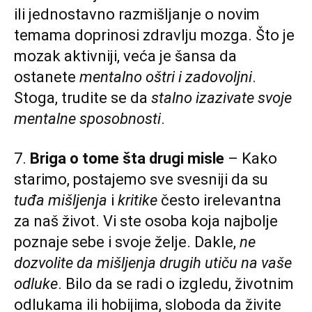
ili jednostavno razmišljanje o novim
temama doprinosi zdravlju mozga. Što je
mozak aktivniji, veća je šansa da
ostanete
mentalno oštri i zadovoljni
.
Stoga, trudite se da
stalno izazivate svoje
mentalne sposobnosti
.
7.
Briga o tome šta drugi misle
– Kako
starimo, postajemo sve svesniji da su
tuđa mišljenja
i
kritike
često irelevantna
za naš život. Vi ste osoba koja najbolje
poznaje sebe i svoje želje. Dakle,
ne
dozvolite da mišljenja drugih utiču na vaše
odluke
. Bilo da se radi o izgledu, životnim
odlukama ili hobijima, sloboda da živite