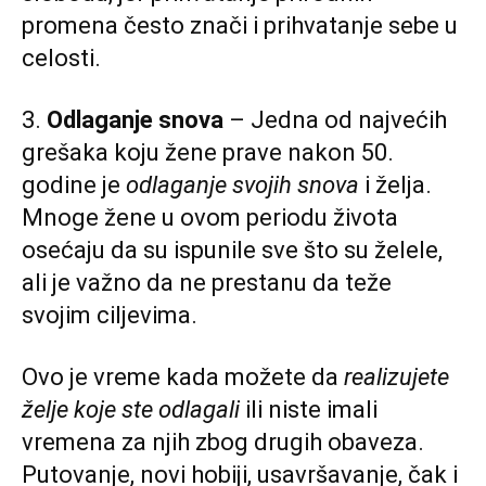
promena često znači i prihvatanje sebe u
celosti.
3.
Odlaganje snova
– Jedna od najvećih
grešaka koju žene prave nakon 50.
godine je
odlaganje svojih snova
i želja.
Mnoge žene u ovom periodu života
osećaju da su ispunile sve što su želele,
ali je važno da ne prestanu da teže
svojim ciljevima.
Ovo je vreme kada možete da
realizujete
želje koje ste odlagali
ili niste imali
vremena za njih zbog drugih obaveza.
Putovanje, novi hobiji, usavršavanje, čak i