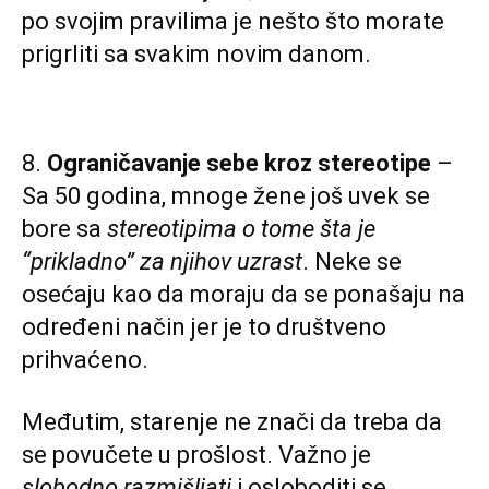
po svojim pravilima je nešto što morate
prigrliti sa svakim novim danom.
8.
Ograničavanje sebe kroz stereotipe
–
Sa 50 godina, mnoge žene još uvek se
bore sa
stereotipima o tome šta je
“prikladno” za njihov uzrast
. Neke se
osećaju kao da moraju da se ponašaju na
određeni način jer je to društveno
prihvaćeno.
Međutim, starenje ne znači da treba da
se povučete u prošlost. Važno je
slobodno razmišljati
i osloboditi se