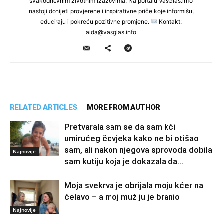
svakodnevnim životnim izazovima. Na portalu VasGlas.info
nastoji donijeti provjerene i inspirativne priče koje informišu,
educiraju i pokreću pozitivne promjene.
Kontakt:
aida@vasglas.info
RELATED ARTICLES
MORE FROM AUTHOR
Pretvarala sam se da sam kći
umirućeg čovjeka kako ne bi otišao
sam, ali nakon njegova sprovoda dobila
Najnovije
sam kutiju koja je dokazala da...
Moja svekrva je obrijala moju kćer na
ćelavo – a moj muž ju je branio
Najnovije