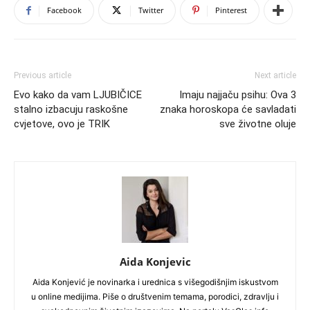
Facebook
Twitter
Pinterest
Previous article
Next article
Evo kako da vam LJUBIČICE
Imaju najjaču psihu: Ova 3
stalno izbacuju raskošne
znaka horoskopa će savladati
cvjetove, ovo je TRIK
sve životne oluje
Aida Konjevic
Aida Konjević je novinarka i urednica s višegodišnjim iskustvom
u online medijima. Piše o društvenim temama, porodici, zdravlju i