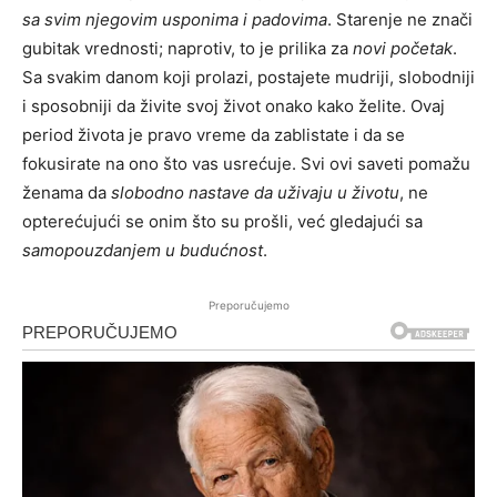
sa svim njegovim usponima i padovima
. Starenje ne znači
gubitak vrednosti; naprotiv, to je prilika za
novi početak
.
Sa svakim danom koji prolazi, postajete mudriji, slobodniji
i sposobniji da živite svoj život onako kako želite. Ovaj
period života je pravo vreme da zablistate i da se
fokusirate na ono što vas usrećuje. Svi ovi saveti pomažu
ženama da
slobodno nastave da uživaju u životu
, ne
opterećujući se onim što su prošli, već gledajući sa
samopouzdanjem u budućnost
.
Preporučujemo