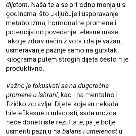
dijetom
. Naša tela se prirodno menjaju s
godinama, što uključuje i usporavanje
metabolizma, hormonalne promene i
potencijalno povećanje telesne mase.
Iako je zdrav način života i dalje važan,
usmeravanje pažnje samo na gubitak
kilograma putem strogih dijeta često nije
produktivno.
Važno je fokusirati se na dugoročne
promene u ishrani
, kao i na mentalno i
fizičko zdravlje. Dijete koje su nekada
bile efikasne u mladosti, sada možda
neće doneti iste rezultate, pa je bolje
usmeriti pažnju na
balans i umerenost
u