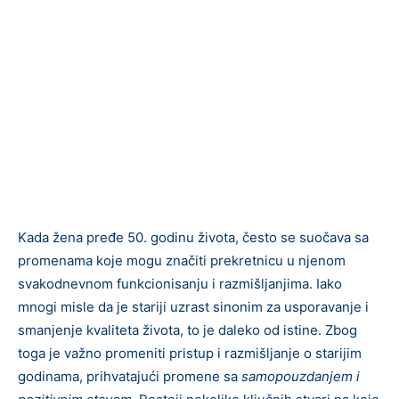
Kada žena pređe 50. godinu života, često se suočava sa
promenama koje mogu značiti prekretnicu u njenom
svakodnevnom funkcionisanju i razmišljanjima. Iako
mnogi misle da je stariji uzrast sinonim za usporavanje i
smanjenje kvaliteta života, to je daleko od istine. Zbog
toga je važno promeniti pristup i razmišljanje o starijim
godinama, prihvatajući promene sa
samopouzdanjem i