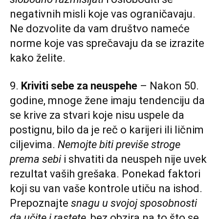
negativnih misli koje vas ograničavaju.
Ne dozvolite da vam društvo nameće
norme koje vas sprečavaju da se izrazite
kako želite.
9.
Kriviti sebe za neuspehe
– Nakon 50.
godine, mnoge žene imaju tendenciju da
se krive za stvari koje nisu uspele da
postignu, bilo da je reč o karijeri ili ličnim
ciljevima.
Nemojte biti previše stroge
prema sebi
i shvatiti da neuspeh nije uvek
rezultat vaših grešaka. Ponekad faktori
koji su van vaše kontrole utiču na ishod.
Prepoznajte
snagu u svojoj sposobnosti
da učite i rastete
, bez obzira na to što se