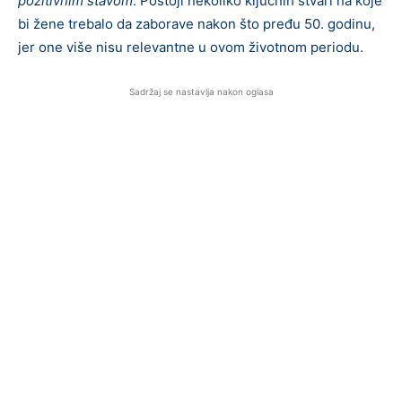
pozitivnim stavom
. Postoji nekoliko ključnih stvari na koje
bi žene trebalo da zaborave nakon što pređu 50. godinu,
jer one više nisu relevantne u ovom životnom periodu.
Sadržaj se nastavlja nakon oglasa