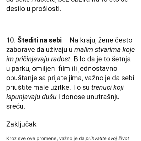
desilo u prošlosti.
10.
Štediti na sebi
– Na kraju, žene često
zaborave da uživaju u
malim stvarima koje
im pričinjavaju radost
. Bilo da je to šetnja
u parku, omiljeni film ili jednostavno
opuštanje sa prijateljima, važno je da sebi
priuštite male užitke. To su
trenuci koji
ispunjavaju dušu
i donose unutrašnju
sreću.
Zaključak
Kroz sve ove promene, važno je da
prihvatite svoj život