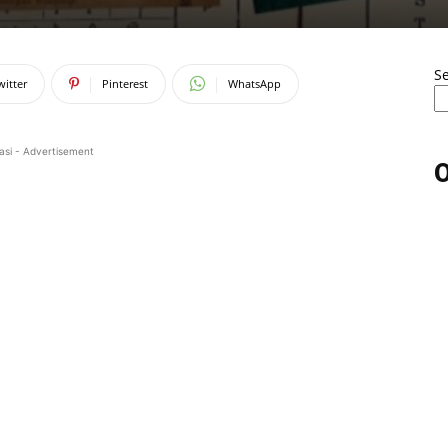
S
witter
Pinterest
WhatsApp
asi - Advertisement
O