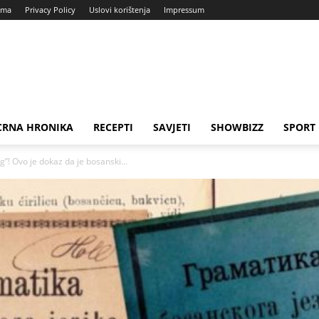
ama
Privacy Policy
Uslovi korištenja
Impressum
CRNA HRONIKA
RECEPTI
SAVJETI
SHOWBIZZ
SPORT
og”! Ovo je dokaz da je bosanski...