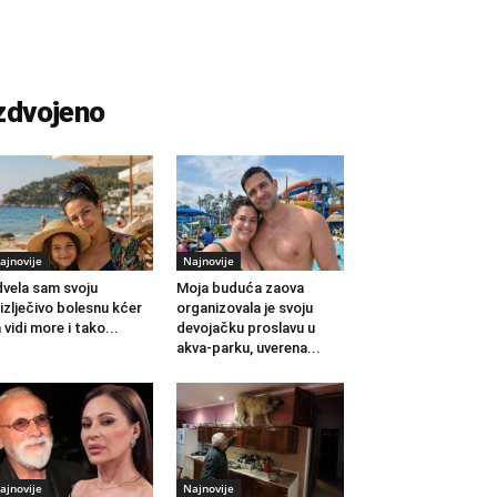
zdvojeno
ajnovije
Najnovije
vela sam svoju
Moja buduća zaova
izlječivo bolesnu kćer
organizovala je svoju
 vidi more i tako...
devojačku proslavu u
akva-parku, uverena...
ajnovije
Najnovije