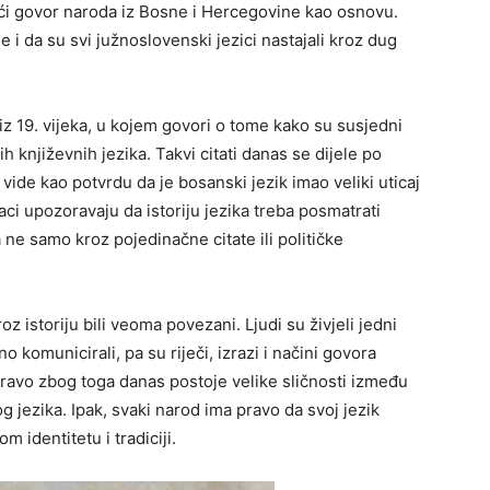
eći govor naroda iz Bosne i Hercegovine kao osnovu.
 i da su svi južnoslovenski jezici nastajali kroz dug
 iz 19. vijeka, u kojem govori o tome kako su susjedni
h književnih jezika. Takvi citati danas se dijele po
ide kao potvrdu da je bosanski jezik imao veliki uticaj
aci upozoravaju da istoriju jezika treba posmatrati
a ne samo kroz pojedinačne citate ili političke
z istoriju bili veoma povezani. Ljudi su živjeli jedni
o komunicirali, pa su riječi, izrazi i načini govora
Upravo zbog toga danas postoje velike sličnosti između
 jezika. Ipak, svaki narod ima pravo da svoj jezik
 identitetu i tradiciji.