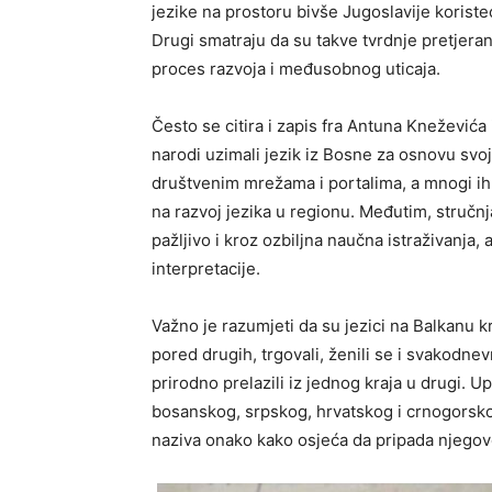
jezike na prostoru bivše Jugoslavije korist
Drugi smatraju da su takve tvrdnje pretjerane
proces razvoja i međusobnog uticaja.
Često se citira i zapis fra Antuna Kneževića
narodi uzimali jezik iz Bosne za osnovu svoji
društvenim mrežama i portalima, a mnogi ih v
na razvoj jezika u regionu. Međutim, stručnj
pažljivo i kroz ozbiljna naučna istraživanja, 
interpretacije.
Važno je razumjeti da su jezici na Balkanu kro
pored drugih, trgovali, ženili se i svakodnevn
prirodno prelazili iz jednog kraja u drugi. 
bosanskog, srpskog, hrvatskog i crnogorskog
naziva onako kako osjeća da pripada njegovom