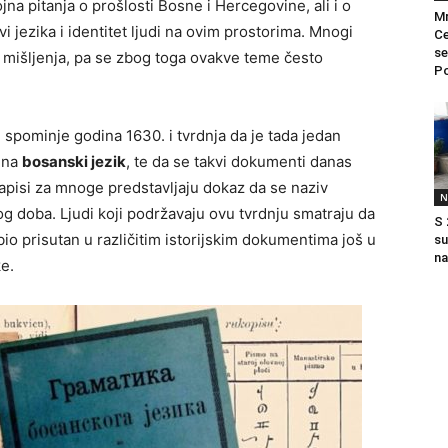
na pitanja o prošlosti Bosne i Hercegovine, ali i o
Mr
i jezika i identitet ljudi na ovim prostorima. Mnogi
Ce
se
čita mišljenja, pa se zbog toga ovakve teme često
Po
 spominje godina 1630. i tvrdnja da je tada jedan
a na
bosanski jezik
, te da se takvi dokumenti danas
apisi za mnoge predstavljaju dokaz da se naziv
N
g doba. Ljudi koji podržavaju ovu tvrdnju smatraju da
S 
 bio prisutan u različitim istorijskim dokumentima još u
su
na
e.