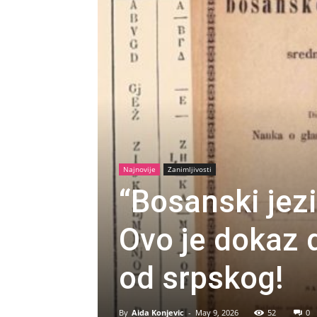
Najnovije
Zanimljivosti
“Bosanski jezi
Ovo je dokaz d
od srpskog!
By
Aida Konjevic
-
May 9, 2026
52
0