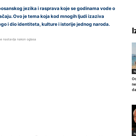
sanskog jezika i rasprava koje se godinama vode o
ačaju. Ovo je tema koja kod mnogih ljudi izaziva
o i dio identiteta, kulture i istorije jednog naroda.
I
se nastavlja nakon oglasa
N
Od
ne
da
N