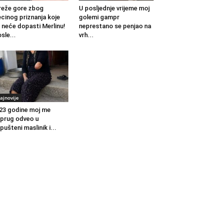
eže gore zbog
U posljednje vrijeme moj
cinog priznanja koje
golemi gampr
 neće dopasti Merlinu!
neprestano se penjao na
sle...
vrh...
ajnovije
23 godine moj me
prug odveo u
pušteni maslinik i...