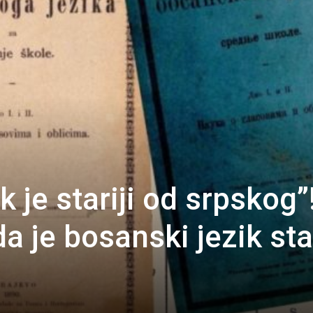
k je stariji od srpskog”
a je bosanski jezik star