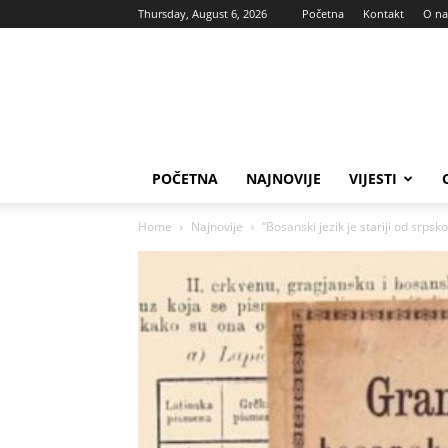
Thursday, August 6, 2026
Početna
Kontakt
O n
Vas
glas
POČETNA
NAJNOVIJE
VIJESTI
Home
Najnovije
“Bosanski jezik je stariji od srpsk