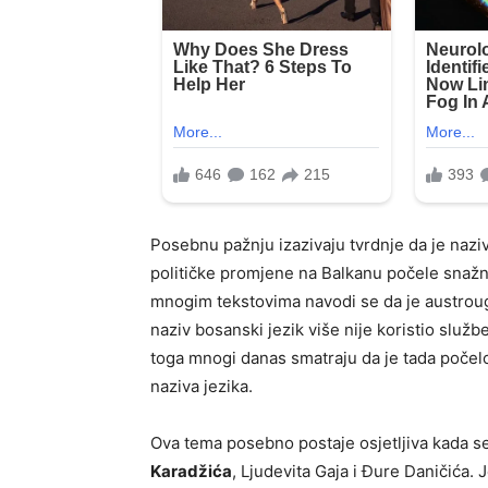
Posebnu pažnju izazivaju tvrdnje da je nazi
političke promjene na Balkanu počele snažno u
mnogim tekstovima navodi se da je austroug
naziv bosanski jezik više nije koristio slu
toga mnogi danas smatraju da je tada počel
naziva jezika.
Ova tema posebno postaje osjetljiva kada s
Karadžića
, Ljudevita Gaja i Đure Daničića. 