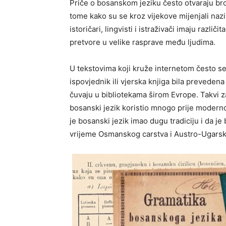
Priče o bosanskom jeziku često otvaraju broj
tome kako su se kroz vijekove mijenjali naziv
istoričari, lingvisti i istraživači imaju razli
pretvore u velike rasprave među ljudima.
U tekstovima koji kruže internetom često se
ispovjednik ili vjerska knjiga bila preveden
čuvaju u bibliotekama širom Evrope. Takvi z
bosanski jezik koristio mnogo prije moderno
je bosanski jezik imao dugu tradiciju i da je
vrijeme Osmanskog carstva i Austro-Ugarsk