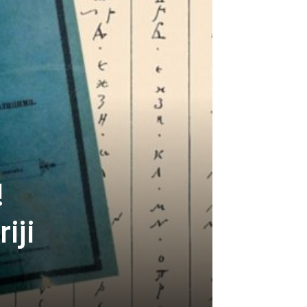
!
iji