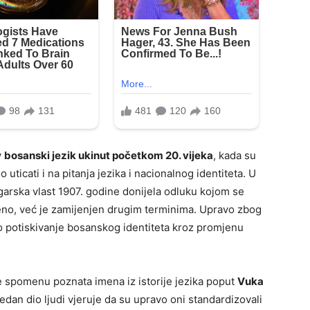
v
bosanski jezik ukinut početkom 20. vijeka
, kada su
ticati i na pitanja jezika i nacionalnog identiteta. U
arska vlast 1907. godine donijela odluku kojom se
žbeno, već je zamijenjen drugim terminima. Upravo zbog
o potiskivanje bosanskog identiteta kroz promjenu
e spomenu poznata imena iz istorije jezika poput
Vuka
Jedan dio ljudi vjeruje da su upravo oni standardizovali