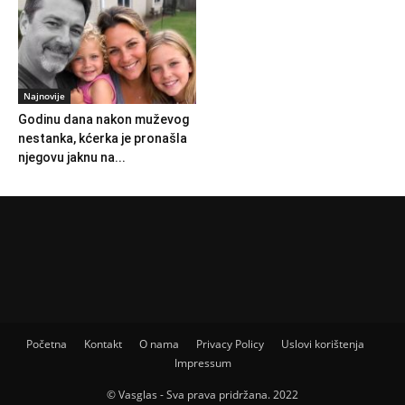
Najnovije
Godinu dana nakon muževog
nestanka, kćerka je pronašla
njegovu jaknu na...
Početna
Kontakt
O nama
Privacy Policy
Uslovi korištenja
Impressum
© Vasglas - Sva prava pridržana. 2022