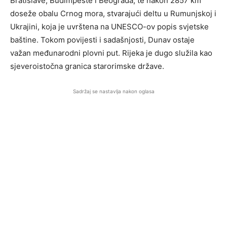
Bratislave, Budimpešte i Beograda, te nakon 2857 km
doseže obalu Crnog mora, stvarajući deltu u Rumunjskoj i
Ukrajini, koja je uvrštena na UNESCO-ov popis svjetske
baštine. Tokom povijesti i sadašnjosti, Dunav ostaje
važan međunarodni plovni put. Rijeka je dugo služila kao
sjeveroistočna granica starorimske države.
Sadržaj se nastavlja nakon oglasa