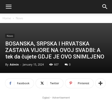
Home
Novo
Novo
BOSANSKA, SRPSKA I HRVATSKA
ZASTAVA VIJORE NA OVOJ SVADBI: A
tek da čujete GDJE JE OVO SNIMLJENO
By
Admin
-
January 15, 2024
607
0
Facebook
Twitter
Pinterest
Oglasi - Advertisement