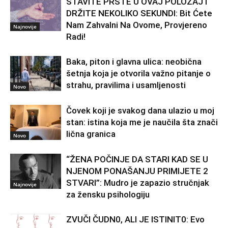
STAVITE PRSTE U OVAJ POLOŽAJ I
DRŽITE NEKOLIKO SEKUNDI: Bit Ćete
Nam Zahvalni Na Ovome, Provjereno
Najnovije
Radi!
Baka, piton i glavna ulica: neobična
šetnja koja je otvorila važno pitanje o
strahu, pravilima i usamljenosti
Novo
Čovek koji je svakog dana ulazio u moj
stan: istina koja me je naučila šta znači
lična granica
Novo
“ŽENA POČINJE DA STARI KAD SE U
NJENOM PONAŠANJU PRIMIJETE 2
STVARI”: Mudro je zapazio stručnjak
Najnovije
za žensku psihologiju
ZVUČI ČUDN0, ALI JE ISTINIT0: Evo