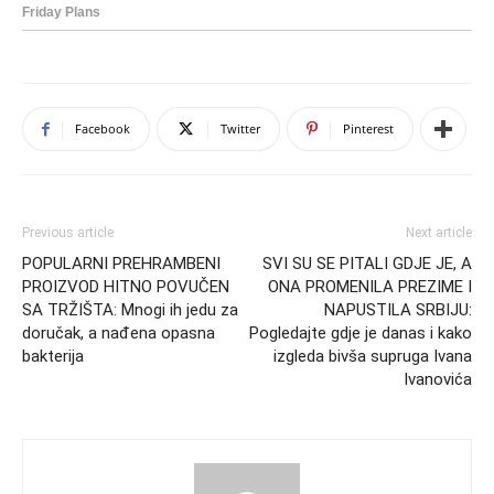
Facebook
Twitter
Pinterest
Previous article
Next article
POPULARNI PREHRAMBENI
SVI SU SE PITALI GDJE JE, A
PROIZVOD HITNO POVUČEN
ONA PROMENILA PREZIME I
SA TRŽIŠTA: Mnogi ih jedu za
NAPUSTILA SRBIJU:
doručak, a nađena opasna
Pogledajte gdje je danas i kako
bakterija
izgleda bivša supruga Ivana
Ivanovića