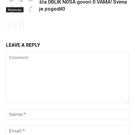
šta 0BLIK N0SA govori 0 VAMA! Svima
je pogodil0
Najnovije
LEAVE A REPLY