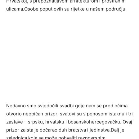
Hrvatskoj, s prepoznatljivom arhitekturom i prostranim
ulicama.Osobe poput ovih su rijetke u našem području.
Nedavno smo svjedočili svadbi gdje nam se pred očima
otvorio neobičan prizor: svatovi su s ponosom istaknuli tri
zastave – srpsku, hrvatsku i bosanskohercegovačku. Ovaj
prizor zaista je dočarao duh bratstva i jedinstva.Dalj je
zajednica koja se može pohvaliti raznovrsnim