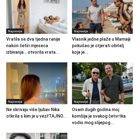
Najnovije
Najnovije
Vratila se dva tjedna ranije
Vlasnik jedne plaže u Mamaiji
nakon četiri mjeseca
pokušao je otjerati obitelj
izbivanja… otvorila vrata...
koja je...
Najnovije
Najnovije
Ne skrivaju više ljubav Nika
Osam dugih godina moj
otkrila s kim je u vezi!TAJNO...
komšija je svakog četvrtka
vodio mog slijepog...