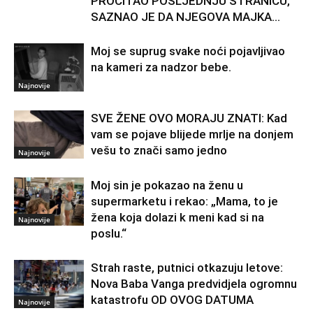
PROČITAO POSLJEDNJU STRANICU,
SAZNAO JE DA NJEGOVA MAJKA...
Moj se suprug svake noći pojavljivao
na kameri za nadzor bebe.
Najnovije
SVE ŽENE OVO MORAJU ZNATI: Kad
vam se pojave blijede mrlje na donjem
vešu to znači samo jedno
Najnovije
Moj sin je pokazao na ženu u
supermarketu i rekao: „Mama, to je
žena koja dolazi k meni kad si na
Najnovije
poslu.“
Strah raste, putnici otkazuju letove:
Nova Baba Vanga predvidjela ogromnu
katastrofu OD OVOG DATUMA
Najnovije