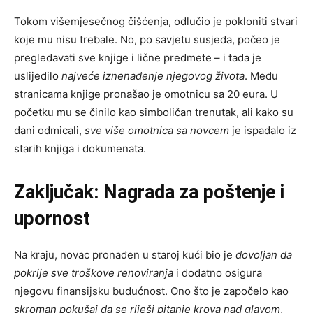
Tokom višemjesečnog čišćenja, odlučio je pokloniti stvari
koje mu nisu trebale. No, po savjetu susjeda, počeo je
pregledavati sve knjige i lične predmete – i tada je
uslijedilo
najveće iznenađenje njegovog života
. Među
stranicama knjige pronašao je omotnicu sa 20 eura. U
početku mu se činilo kao simboličan trenutak, ali kako su
dani odmicali,
sve više omotnica sa novcem
je ispadalo iz
starih knjiga i dokumenata.
Zaključak: Nagrada za poštenje i
upornost
Na kraju, novac pronađen u staroj kući bio je
dovoljan da
pokrije sve troškove renoviranja
i dodatno osigura
njegovu finansijsku budućnost. Ono što je započelo kao
skroman pokušaj da se riješi pitanje krova nad glavom
,