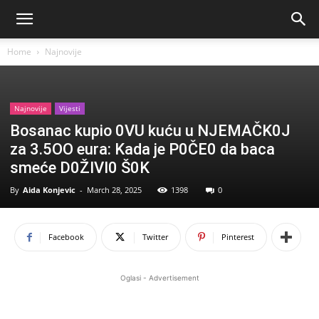
Home
Najnovije
Najnovije
Vijesti
Bosanac kupio 0VU kuću u NJEMAČK0J
za 3.5OO eura: Kada je P0ČE0 da baca
smeće D0ŽIVI0 Š0K
By
Aida Konjevic
-
March 28, 2025
1398
0
Facebook
Twitter
Pinterest
Oglasi - Advertisement