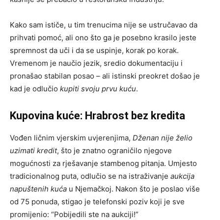
Kako sam ističe, u tim trenucima nije se ustručavao da
prihvati pomoć, ali ono što ga je posebno krasilo jeste
spremnost da uči i da se uspinje, korak po korak.
Vremenom je naučio jezik, sredio dokumentaciju i
pronašao stabilan posao – ali istinski preokret došao je
kad je odlučio
kupiti svoju prvu kuću
.
Kupovina kuće: Hrabrost bez kredita
Vođen ličnim vjerskim uvjerenjima,
Dženan nije želio
uzimati kredit
, što je znatno ograničilo njegove
mogućnosti za rješavanje stambenog pitanja. Umjesto
tradicionalnog puta, odlučio se na istraživanje
aukcija
napuštenih kuća
u Njemačkoj. Nakon što je poslao više
od 75 ponuda, stigao je telefonski poziv koji je sve
promijenio: “Pobijedili ste na aukciji!”