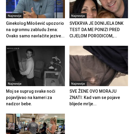
Najnovije
Najnovije
Ginekolog Milošević upozorio
SVEKRVA JE DONIJELA DNK
na ogromnu zabludu žena:
TEST DA ME PONIZI PRED
Ovako samo navlačite jezive...
CIJELOM PORODICOM,...
Najnovije
Najnovije
Moj se suprug svake noći
SVE ŽENE OVO MORAJU
pojavljivao na kameri za
ZNATI: Kad vam se pojave
nadzor bebe.
blijede mrlje...