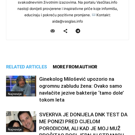
svakodnevnim životnim izazovima. Na portalu VasGlas.info
nastoji donijeti provjerene i inspirativne priče koje informišu,
educiraju i pokreću pozitivne promjene.
Kontakt:
aida@vasglas.info
RELATED ARTICLES
MORE FROM AUTHOR
Ginekolog Milošević upozorio na
ogromnu zabludu žena: Ovako samo
navlačite jezive bakterije ‘tamo dole’
Najnovije
tokom leta
SVEKRVA JE DONIJELA DNK TEST DA
ME PONIZI PRED CIJELOM
PORODICOM, ALI KAD JE MOJ MUŽ
Najnovije