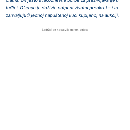
platna. Umjesto svakodnevne borbe za preživljavanje u
tuđini, Dženan je doživio potpuni životni preokret – i to
zahvaljujući jednoj napuštenoj kući kupljenoj na aukciji.
Sadržaj se nastavlja nakon oglasa