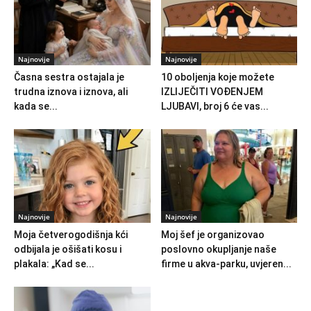
Najnovije
Najnovije
Časna sestra ostajala je
10 oboljenja koje možete
trudna iznova i iznova, ali
IZLIJEČITI VOĐENJEM
kada se...
LJUBAVI, broj 6 će vas...
Najnovije
Najnovije
Moja četverogodišnja kći
Moj šef je organizovao
odbijala je ošišati kosu i
poslovno okupljanje naše
plakala: „Kad se...
firme u akva-parku, uvjeren...