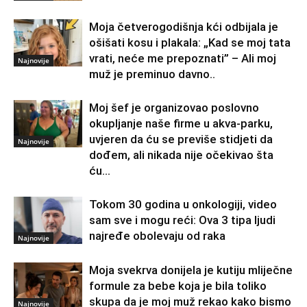
Moja četverogodišnja kći odbijala je
ošišati kosu i plakala: „Kad se moj tata
vrati, neće me prepoznati” – Ali moj
Najnovije
muž je preminuo davno.․
Moj šef je organizovao poslovno
okupljanje naše firme u akva-parku,
uvjeren da ću se previše stidjeti da
Najnovije
dođem, ali nikada nije očekivao šta
ću...
Tokom 30 godina u onkologiji, video
sam sve i mogu reći: Ova 3 tipa ljudi
najređe obolevaju od raka
Najnovije
Moja svekrva donijela je kutiju mliječne
formule za bebe koja je bila toliko
skupa da je moj muž rekao kako bismo
Najnovije