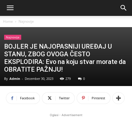
Home
Najnovije
Najnovije
BOJLER JE NAJOPASNIJI UREĐAJ U
STANU, ZBOG OVOGA ČESTO
EKSPLODIRA: Evo na koju stvar morate da
OBRATITE PAŽNJU!
By
Admin
-
December 30, 2023
279
0
Facebook
Twitter
Pinterest
Oglasi - Advertisement