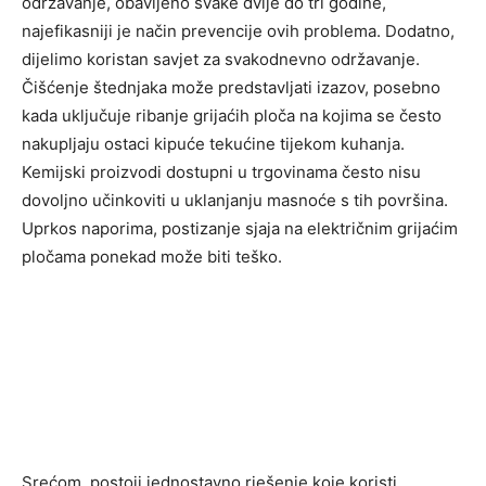
održavanje, obavljeno svake dvije do tri godine,
najefikasniji je način prevencije ovih problema. Dodatno,
dijelimo koristan savjet za svakodnevno održavanje.
Čišćenje štednjaka može predstavljati izazov, posebno
kada uključuje ribanje grijaćih ploča na kojima se često
nakupljaju ostaci kipuće tekućine tijekom kuhanja.
Kemijski proizvodi dostupni u trgovinama često nisu
dovoljno učinkoviti u uklanjanju masnoće s tih površina.
Uprkos naporima, postizanje sjaja na električnim grijaćim
pločama ponekad može biti teško.
Srećom, postoji jednostavno rješenje koje koristi