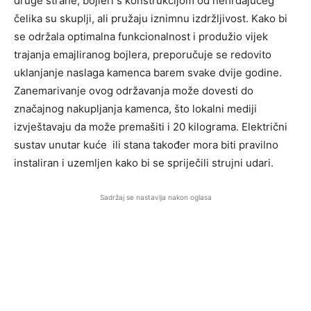
druge strane, bojleri s konstrukcijom od nehrđajućeg
čelika su skuplji, ali pružaju iznimnu izdržljivost. Kako bi
se održala optimalna funkcionalnost i produžio vijek
trajanja emajliranog bojlera, preporučuje se redovito
uklanjanje naslaga kamenca barem svake dvije godine.
Zanemarivanje ovog održavanja može dovesti do
značajnog nakupljanja kamenca, što lokalni mediji
izvještavaju da može premašiti i 20 kilograma. Električni
sustav unutar kuće ili stana također mora biti pravilno
instaliran i uzemljen kako bi se spriječili strujni udari.
Sadržaj se nastavlja nakon oglasa