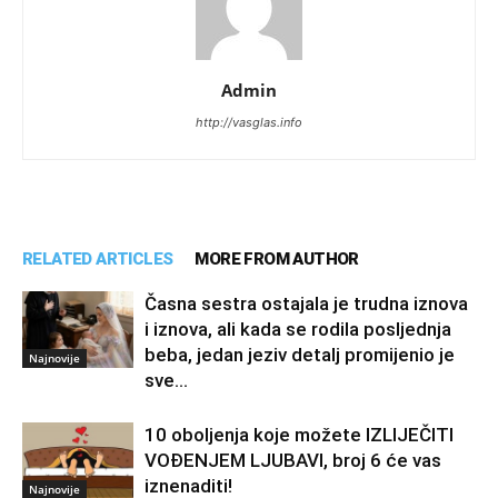
Admin
http://vasglas.info
RELATED ARTICLES
MORE FROM AUTHOR
Časna sestra ostajala je trudna iznova
i iznova, ali kada se rodila posljednja
beba, jedan jeziv detalj promijenio je
Najnovije
sve…
10 oboljenja koje možete IZLIJEČITI
VOĐENJEM LJUBAVI, broj 6 će vas
iznenaditi!
Najnovije