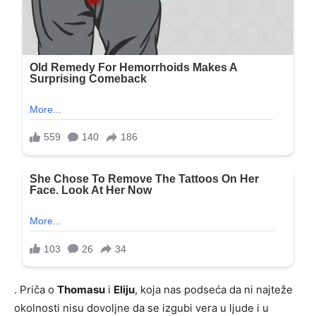
. Priča o
Thomasu
i
Eliju
, koja nas podseća da ni najteže
okolnosti nisu dovoljne da se izgubi vera u ljude i u