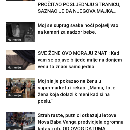
PROČITAO POSLJEDNJU STRANICU,
SAZNAO JE DA NJEGOVA MAJKA...
Moj se suprug svake noći pojavljivao
na kameri za nadzor bebe.
Najnovije
SVE ŽENE OVO MORAJU ZNATI: Kad
vam se pojave blijede mrlje na donjem
vešu to znači samo jedno
Najnovije
Moj sin je pokazao na ženu u
supermarketu i rekao: „Mama, to je
žena koja dolazi k meni kad si na
Najnovije
poslu.“
Strah raste, putnici otkazuju letove:
Nova Baba Vanga predvidjela ogromnu
katastrofu OD OVOG DATUMA
Najnovije