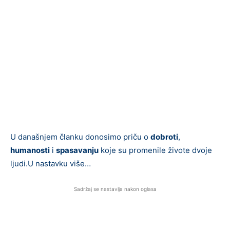
U današnjem članku donosimo priču o
dobroti
,
humanosti
i
spasavanju
koje su promenile živote dvoje
ljudi.U nastavku više…
Sadržaj se nastavlja nakon oglasa