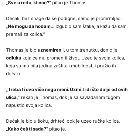
„
Sve u redu, klince?
“ pitao je Thomas.
Dečak, bez snage da se podigne, samo je promrmljao:
„
Ne mogu da hodam
… Izgubio sam štake, a kažu da sam
premali za kolica.“
Thomas je bio
uznemiren
i, u tom trenutku, donio je
odluku
koja će mu promeniti život. Uzeo je svoja kolica,
koja su mu bila jedina zaštita i mobilnost, i pružio ih
dečaku.
„
Treba ti ovo više nego meni. Uzmi. I idi što dalje od ovih
ulica
,“ rekao je Thomas, dok je sa savladanom tugom
napustio svoja kolica.
Dečak je bio u šoku, drhteći dok je uzeo ručke kolica.
„
Kako ćeš ti sada?
“ pitao je.