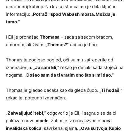
u narodnoj kuhinji. Na kraju, starica mu je dala ključnu
informaciju: „
Potraži ispod Wabash mosta. Možda je
tamo.
“
I Eli je pronašao
Thomasa
– sada sa sedom bradom,
umornim, ali živim. „
Thomas?
“ upitao je tiho.
Thomas je podigao pogled, oči su mu zatreperile od
iznenađenja. „
Ja sam Eli
,“ rekao je dečak, sada stojeći na
nogama. „
Došao sam da ti vratim ono što si mi dao.
“
Thomas je gledao dečaka kao da gleda čudo. „
Ti hodaš
,“
rekao je, potpuno iznenađen.
„
Zahvaljujući tebi
,“ odgovorio je Eli, i sagnuo se da bi
pokazao nove
cipele
. Zatim je iz ranca izvadio nova
invalidska kolica
, savršena, sjajna. „
Ova su tvoja. Kupio