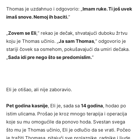
Thomas je uzdahnuo i odgovorio: „
Imam ruke. Ti još uvek
imaš snove. Nemoj ih baciti.
“
„
Zovem se Eli
,“ rekao je dečak, shvatajući duboku žrtvu
koju je Thomas učinio. „
Ja sam Thomas
,“ odgovorio je
stariji čovek sa osmehom, pokušavajući da umiri dečaka.
„
Sada idi pre nego što se predomislim.
“
Eli je otišao, ali nije zaboravio.
Pet godina kasnije
, Eli je, sada sa
14 godina
, hodao po
istim ulicama. Prošao je kroz mnogo terapija i operacija
koje su mu omogućile da ponovo hoda. Svestan svega
što mu je Thomas učinio, Eli je odlučio da se vrati. Počeo
je tražiti Thomasa, pitajući sve prolaznike, radnike i ljude