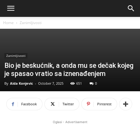
Home
Zanimljivosti
Zanimljivosti
Bio je beskućnik, a onda mu se dečak kojeg
je spasao vratio sa iznenađenjem
By
Aida Konjevic
-
October 7, 2025
651
0
Facebook
Twitter
Pinterest
Oglasi - Advertisement