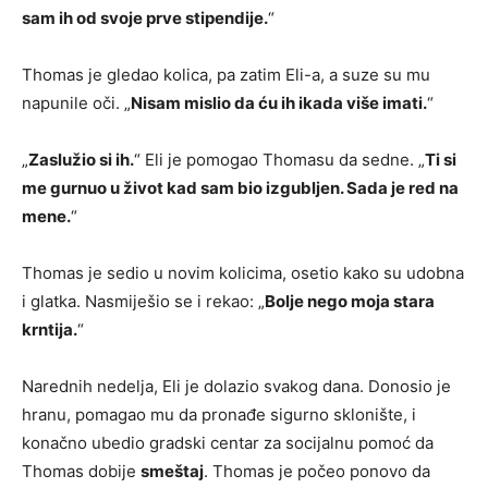
sam ih od svoje prve stipendije.
“
Thomas je gledao kolica, pa zatim Eli-a, a suze su mu
napunile oči. „
Nisam mislio da ću ih ikada više imati.
“
„
Zaslužio si ih.
“ Eli je pomogao Thomasu da sedne. „
Ti si
me gurnuo u život kad sam bio izgubljen. Sada je red na
mene.
“
Thomas je sedio u novim kolicima, osetio kako su udobna
i glatka. Nasmiješio se i rekao: „
Bolje nego moja stara
krntija.
“
Narednih nedelja, Eli je dolazio svakog dana. Donosio je
hranu, pomagao mu da pronađe sigurno sklonište, i
konačno ubedio gradski centar za socijalnu pomoć da
Thomas dobije
smeštaj
. Thomas je počeo ponovo da