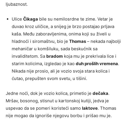
ljubaznost.
Ulice
Čikaga
bile su nemilosrdne te zime. Vetar je
duvao kroz uličice, a snijeg je brzo postajao prljava
kaša. Među zaboravljenima, onima koji su živeli u
hladnoći i siromaštvu, bio je
Thomas
– nekada najbolji
mehaničar u komšiluku, sada beskućnik sa
invaliditetom. Sa
bradom
koja mu je prekrivala lice i
starim kolicima, izgledao je kao
duh prošlih vremena
.
Nikada nije prosio, ali je vozio svoja stara kolica i
ćutao, prepušten svom svetu, u tišini.
Jedne noći, dok je vozio kolica, primetio je
dečaka
.
Mršav, bosonog, stisnut u kartonskoj kutiji, jedva je
uspevao da se pomeri koristeći samo
laktove
. Thomas
nije mogao da ignoriše njegovu borbu i prišao mu je.