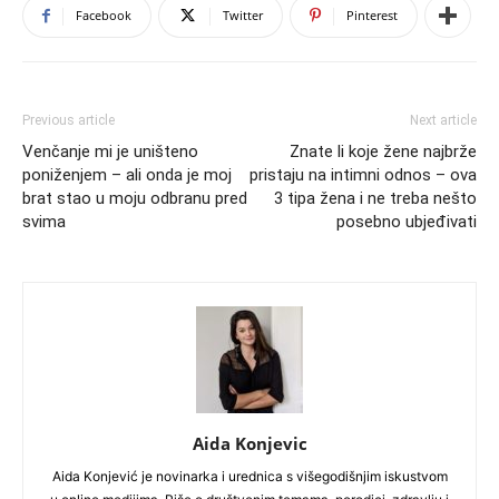
Facebook
Twitter
Pinterest
Previous article
Next article
Venčanje mi je uništeno
Znate li koje žene najbrže
poniženjem – ali onda je moj
pristaju na intimni odnos – ova
brat stao u moju odbranu pred
3 tipa žena i ne treba nešto
svima
posebno ubjeđivati
Aida Konjevic
Aida Konjević je novinarka i urednica s višegodišnjim iskustvom