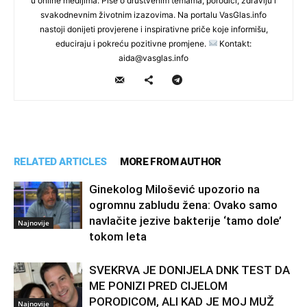
u online medijima. Piše o društvenim temama, porodici, zdravlju i
svakodnevnim životnim izazovima. Na portalu VasGlas.info
nastoji donijeti provjerene i inspirativne priče koje informišu,
educiraju i pokreću pozitivne promjene.
Kontakt:
aida@vasglas.info
RELATED ARTICLES
MORE FROM AUTHOR
Ginekolog Milošević upozorio na
ogromnu zabludu žena: Ovako samo
navlačite jezive bakterije ‘tamo dole’
Najnovije
tokom leta
SVEKRVA JE DONIJELA DNK TEST DA
ME PONIZI PRED CIJELOM
PORODICOM, ALI KAD JE MOJ MUŽ
Najnovije