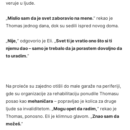
veruje u ljude.
„
Mislio sam da je svet zaboravio na mene.
“ rekao je
Thomas jednog dana, dok su sedili ispred novog doma.
„
Nije,
“ odgovorio je Eli. „
Svet ti je vratio ono što si ti
njemu dao – samo je trebalo da ja porastem dovoljno da
to uradim.
“
Na proleće su zajedno otišli do male garaže na periferiji,
gde su organizacije za rehabilitaciju ponudile Thomasu
posao kao
mehaničara
– popravljao je kolica za druge
ljude sa invaliditetom. „
Mogu opet da radim,
“ rekao je
Thomas, ponosno. Eli je klimnuo glavom. „
Znao sam da
možeš.
“