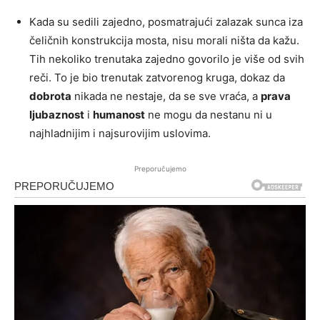
Kada su sedili zajedno, posmatrajući zalazak sunca iza
čeličnih konstrukcija mosta, nisu morali ništa da kažu.
Tih nekoliko trenutaka zajedno govorilo je više od svih
reči. To je bio trenutak zatvorenog kruga, dokaz da
dobrota
nikada ne nestaje, da se sve vraća, a
prava
ljubaznost
i
humanost
ne mogu da nestanu ni u
najhladnijim i najsurovijim uslovima.
Preporučujemo