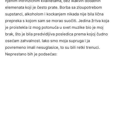
njenim intrinzičnim kvalitetama, bez ikakvih dodatnih
elemenata koji je često prate. Borba sa zloupotrebom
supstanci, alkoholom i kockanjem nikada nije bila lična
prepreka s kojom sam se morao suočiti. Jedina žrtva koja
je proistekla iz mog potonuća u svet muzike bio je moj
brak, što je bila predvidljiva posledica prema kojoj čudno
osećam zahvalnost. Iako smo moja supruga i ja
povremeno imali nesuglasice, to su bili retki trenuci.
Neprestano bih je podsećao: