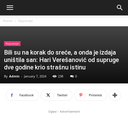
Home
Najnovije
Najnovije
Bili su na korak do sreće, a onda je izdaja
uništila san: Hari Verešanović od supruge
dve godine krio strašnu istinu
By
Admin
-
January 7, 2024
238
0
Facebook
Twitter
Pinterest
Oglasi - Advertisement