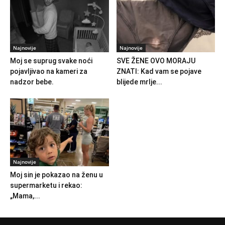
Najnovije
Najnovije
Moj se suprug svake noći
SVE ŽENE OVO MORAJU
pojavljivao na kameri za
ZNATI: Kad vam se pojave
nadzor bebe.
blijede mrlje...
Najnovije
Moj sin je pokazao na ženu u
supermarketu i rekao:
„Mama,...