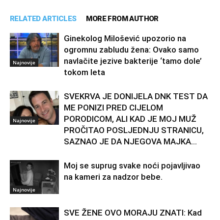
RELATED ARTICLES
MORE FROM AUTHOR
Ginekolog Milošević upozorio na
ogromnu zabludu žena: Ovako samo
navlačite jezive bakterije ‘tamo dole’
Najnovije
tokom leta
SVEKRVA JE DONIJELA DNK TEST DA
ME PONIZI PRED CIJELOM
PORODICOM, ALI KAD JE MOJ MUŽ
Najnovije
PROČITAO POSLJEDNJU STRANICU,
SAZNAO JE DA NJEGOVA MAJKA...
Moj se suprug svake noći pojavljivao
na kameri za nadzor bebe.
Najnovije
SVE ŽENE OVO MORAJU ZNATI: Kad