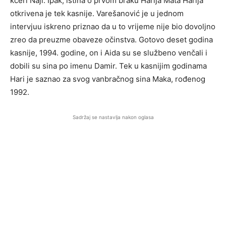
kćeri Naji. Ipak, istina o prvom braku Harija Mata Harija
otkrivena je tek kasnije. Varešanović je u jednom
intervjuu iskreno priznao da u to vrijeme nije bio dovoljno
zreo da preuzme obaveze očinstva. Gotovo deset godina
kasnije, 1994. godine, on i Aida su se službeno venčali i
dobili su sina po imenu Damir. Tek u kasnijim godinama
Hari je saznao za svog vanbračnog sina Maka, rođenog
1992.
Sadržaj se nastavlja nakon oglasa