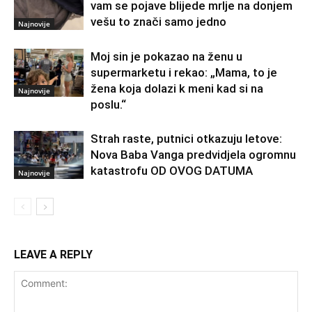
vam se pojave blijede mrlje na donjem
vešu to znači samo jedno
Najnovije
Moj sin je pokazao na ženu u
supermarketu i rekao: „Mama, to je
žena koja dolazi k meni kad si na
Najnovije
poslu.“
Strah raste, putnici otkazuju letove:
Nova Baba Vanga predvidjela ogromnu
katastrofu OD OVOG DATUMA
Najnovije
LEAVE A REPLY