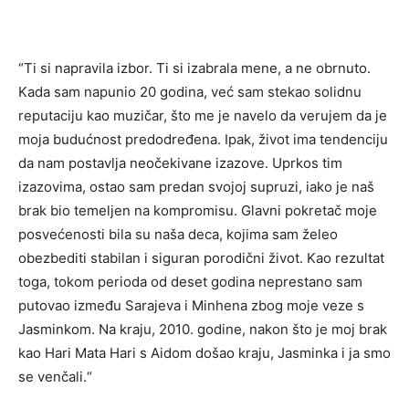
“Ti si napravila izbor. Ti si izabrala mene, a ne obrnuto.
Kada sam napunio 20 godina, već sam stekao solidnu
reputaciju kao muzičar, što me je navelo da verujem da je
moja budućnost predodređena. Ipak, život ima tendenciju
da nam postavlja neočekivane izazove. Uprkos tim
izazovima, ostao sam predan svojoj supruzi, iako je naš
brak bio temeljen na kompromisu. Glavni pokretač moje
posvećenosti bila su naša deca, kojima sam želeo
obezbediti stabilan i siguran porodični život. Kao rezultat
toga, tokom perioda od deset godina neprestano sam
putovao između Sarajeva i Minhena zbog moje veze s
Jasminkom. Na kraju, 2010. godine, nakon što je moj brak
kao Hari Mata Hari s Aidom došao kraju, Jasminka i ja smo
se venčali.“