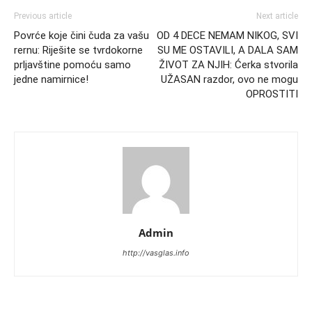
Previous article
Next article
Povrće koje čini čuda za vašu
OD 4 DECE NEMAM NIKOG, SVI
rernu: Riješite se tvrdokorne
SU ME OSTAVILI, A DALA SAM
prljavštine pomoću samo
ŽIVOT ZA NJIH: Ćerka stvorila
jedne namirnice!
UŽASAN razdor, ovo ne mogu
OPROSTITI
Admin
http://vasglas.info