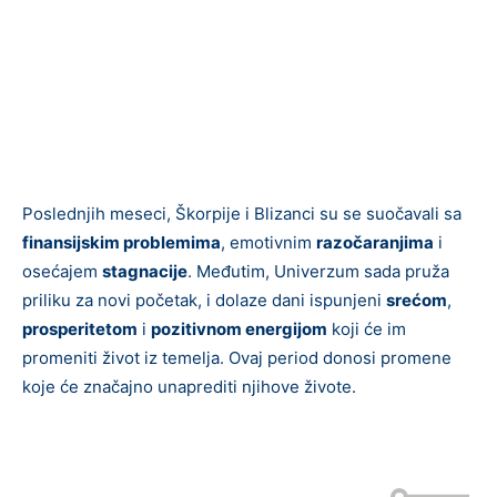
Poslednjih meseci, Škorpije i Blizanci su se suočavali sa
finansijskim problemima
, emotivnim
razočaranjima
i
osećajem
stagnacije
. Međutim, Univerzum sada pruža
priliku za novi početak, i dolaze dani ispunjeni
srećom
,
prosperitetom
i
pozitivnom energijom
koji će im
promeniti život iz temelja. Ovaj period donosi promene
koje će značajno unaprediti njihove živote.