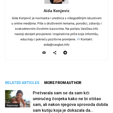
Aida Konjevic
Aida Konjević je novinarka i urednica s višegodišnjim iskustvom
u online medijima. Piše o društvenim temama, porodici, zdravlju i
svakodnevnim životnim izazovima. Na portalu VasGlas.info
nastoji donijeti provjerene i inspirativne priče koje informišu,
educiraju i pokreću pozitivne promjene.
Kontakt:
aida@vasglas.info
RELATED ARTICLES
MORE FROM AUTHOR
Pretvarala sam se da sam kći
umirućeg čovjeka kako ne bi otišao
sam, ali nakon njegova sprovoda dobila
Najnovije
sam kutiju koja je dokazala da...