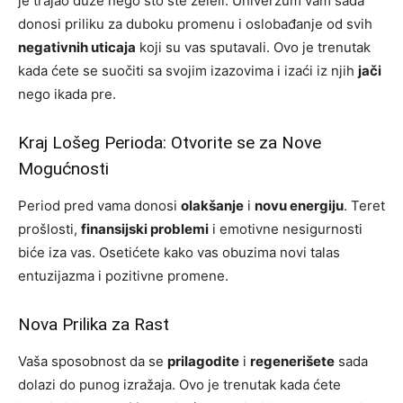
je trajao duže nego što ste želeli. Univerzum vam sada
donosi priliku za duboku promenu i oslobađanje od svih
negativnih uticaja
koji su vas sputavali. Ovo je trenutak
kada ćete se suočiti sa svojim izazovima i izaći iz njih
jači
nego ikada pre.
Kraj Lošeg Perioda: Otvorite se za Nove
Mogućnosti
Period pred vama donosi
olakšanje
i
novu energiju
. Teret
prošlosti,
finansijski problemi
i emotivne nesigurnosti
biće iza vas. Osetićete kako vas obuzima novi talas
entuzijazma i pozitivne promene.
Nova Prilika za Rast
Vaša sposobnost da se
prilagodite
i
regenerišete
sada
dolazi do punog izražaja. Ovo je trenutak kada ćete