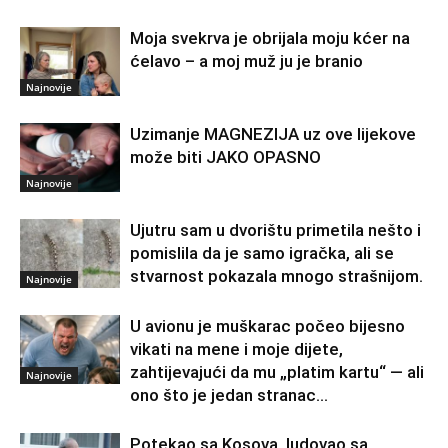
Moja svekrva je obrijala moju kćer na
ćelavo – a moj muž ju je branio
Najnovije
Uzimanje MAGNEZIJA uz ove lijekove
može biti JAKO OPASNO
Najnovije
Ujutru sam u dvorištu primetila nešto i
pomislila da je samo igračka, ali se
stvarnost pokazala mnogo strašnijom.
Najnovije
U avionu je muškarac počeo bijesno
vikati na mene i moje dijete,
zahtijevajući da mu „platim kartu“ — ali
Najnovije
ono što je jedan stranac...
Potekao sa Kosova, ludovao sa