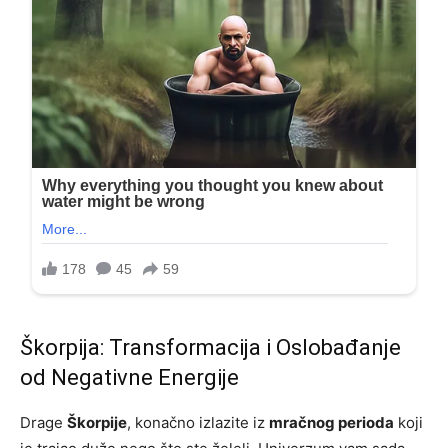
Škorpija: Transformacija i Oslobađanje
od Negativne Energije
Drage
Škorpije
, konačno izlazite iz
mračnog perioda
koji