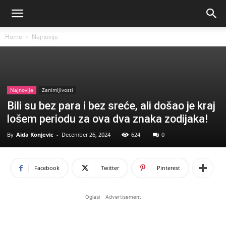
Home
Najnovije
Najnovije
Zanimljivosti
Bili su bez para i bez sreće, ali došao je kraj
lošem periodu za ova dva znaka zodijaka!
By
Aida Konjevic
-
December 26, 2024
624
0
Facebook
Twitter
Pinterest
Oglasi - Advertisement