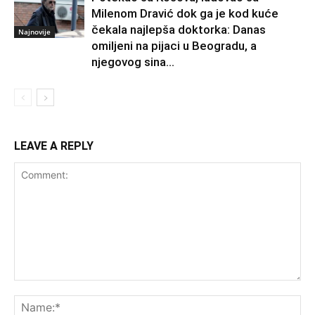
Milenom Dravić dok ga je kod kuće
čekala najlepša doktorka: Danas
Najnovije
omiljeni na pijaci u Beogradu, a
njegovog sina...
LEAVE A REPLY