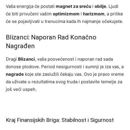
Vaša energija će postati
magnet za sreću
i
obilje
. Ljudi
će biti privučeni vašim
optimizmom
i
harizmom
, a prilike
će se pojavljivati u trenucima kada ih najmanje očekujete.
Blizanci: Naporan Rad Konačno
Nagrađen
Dragi
Blizanci
, vaša posvećenost i naporan rad sada
donose plodove. Period nesigurnosti i sumnji je iza vas, a
nagrade
koje ste zaslužili čekaju vas. Ovo je pravo vreme
da uživate u rezultatima svog truda i postavite temelje za
još veći uspeh.
Kraj Finansijskih Briga: Stabilnost i Sigurnost