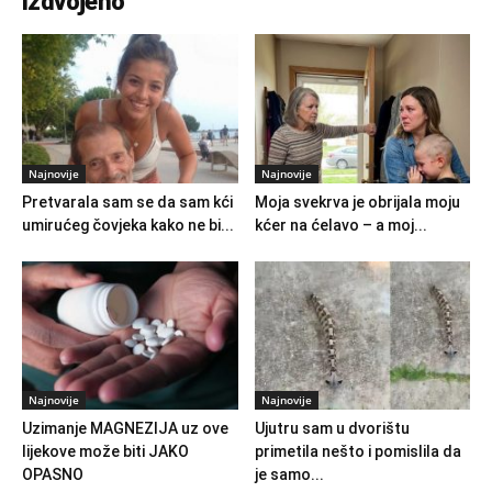
Izdvojeno
Najnovije
Najnovije
Pretvarala sam se da sam kći
Moja svekrva je obrijala moju
umirućeg čovjeka kako ne bi...
kćer na ćelavo – a moj...
Najnovije
Najnovije
Uzimanje MAGNEZIJA uz ove
Ujutru sam u dvorištu
lijekove može biti JAKO
primetila nešto i pomislila da
OPASNO
je samo...