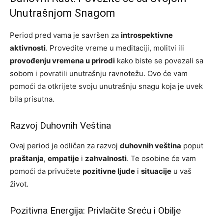
Unutrašnjom Snagom
Period pred vama je savršen za
introspektivne
aktivnosti
. Provedite vreme u meditaciji, molitvi ili
provođenju vremena u prirodi
kako biste se povezali sa
sobom i povratili unutrašnju ravnotežu. Ovo će vam
pomoći da otkrijete svoju unutrašnju snagu koja je uvek
bila prisutna.
Razvoj Duhovnih Veština
Ovaj period je odličan za razvoj
duhovnih veština
poput
praštanja
,
empatije
i
zahvalnosti
. Te osobine će vam
pomoći da privučete
pozitivne ljude
i
situacije
u vaš
život.
Pozitivna Energija: Privlačite Sreću i Obilje