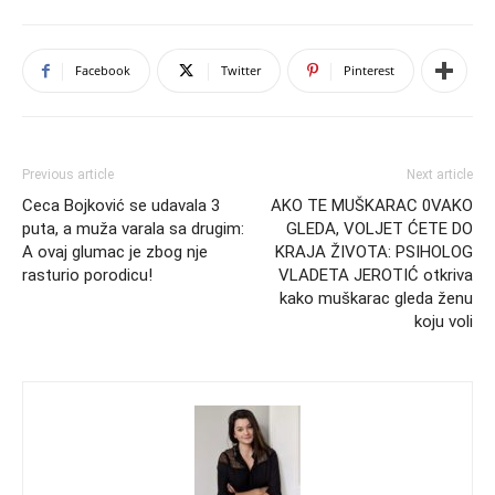
Facebook
Twitter
Pinterest
Previous article
Next article
Ceca Bojković se udavala 3
AKO TE MUŠKARAC 0VAKO
puta, a muža varala sa drugim:
GLEDA, VOLJET ĆETE DO
A ovaj glumac je zbog nje
KRAJA ŽIVOTA: PSIHOLOG
rasturio porodicu!
VLADETA JEROTIĆ otkriva
kako muškarac gleda ženu
koju voli