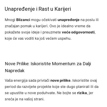
Unapređenje i Rast u Karijeri
Mnogi
Blizanci
mogu očekivati
unapređenje
na poslu ili
značajan pomak u karijeri. Ovo je idealno vreme da
pokažete svoje ideje i preuzmete
veće odgovornosti
,
koje će vas voditi ka još većem uspehu.
Nove Prilike: Iskoristite Momentum za Dalji
Napredak
Vaša energija sada privlači
nove prilike
. Iskoristite ovaj
period da razvijete projekte koje ste dugo planirali ili da
se upustite u nove poduhvate. Ne bojte se
rizika
, jer
sreća je na vašoj strani.