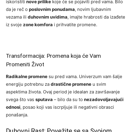
iskoristiti
nove prilike
koje će se pojaviti pred vama. Bilo
da je reč o
poslovnim ponudama
, novim ljubavnim
vezama ili
duhovnim uvidima
, imajte hrabrosti da izađete
iz svoje
zone komfora
i prihvatite promene.
Transformacija: Promena koja će Vam
Promeniti Život
Radikalne promene
su pred vama. Univerzum vam šalje
energiju potrebnu za
drastične promene
u svim
aspektima života. Ovaj period je idealan za završavanje
svega što vas
sputava
– bilo da su to
nezadovoljavajući
odnosi
, posao koji vas iscrpljuje ili negativni obrasci
ponašanja.
Duhovni Rast: Povežite se sa Svojom