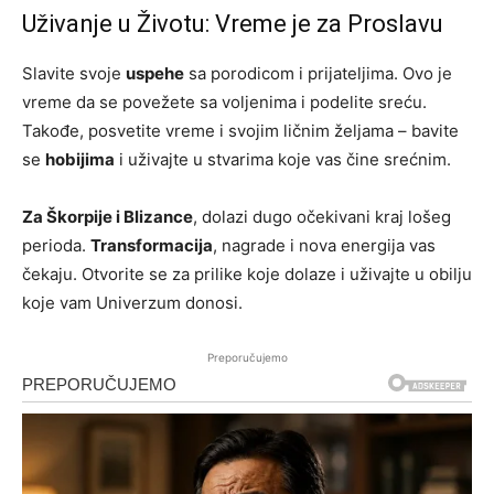
Uživanje u Životu: Vreme je za Proslavu
Slavite svoje
uspehe
sa porodicom i prijateljima. Ovo je
vreme da se povežete sa voljenima i podelite sreću.
Takođe, posvetite vreme i svojim ličnim željama – bavite
se
hobijima
i uživajte u stvarima koje vas čine srećnim.
Za Škorpije i Blizance
, dolazi dugo očekivani kraj lošeg
perioda.
Transformacija
, nagrade i nova energija vas
čekaju. Otvorite se za prilike koje dolaze i uživajte u obilju
koje vam Univerzum donosi.
Preporučujemo