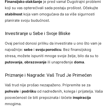
Finansijsko olakšanje
je pred vama! Dugotrajni problemi
koji su vas opterećivali sada postaju prošlost. Očekujte
stabilnost
koja vam omogućava da sa više sigurnosti
planirate svoju budućnost.
Investiranje u Sebe i Svoje Bliske
Ovaj period donosi priliku da investirate u ono što vam je
najvažnije:
sebe
i
svoju porodicu
. Bez finansijskog
stresa, možete ispuniti mnoge svoje želje, bilo da su to
putovanja
,
obrazovanje
ili unapređenje
doma
.
Priznanje i Nagrade: Vaš Trud Je Primećen
Vaš trud nije prošao nezapaženo. Pripremite se za
pohvale
i
podršku
od nadređenih, kolega i prijatelja. Vaša
posvećenost će biti prepoznata i bićete
inspiracija
mnogima.