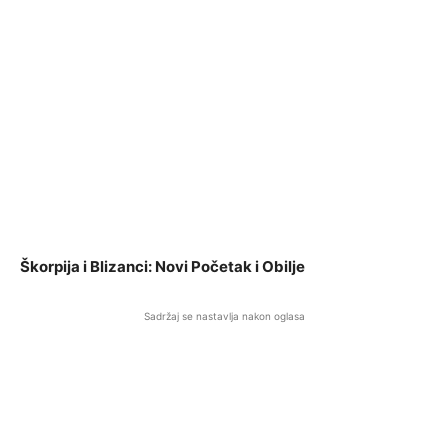
Škorpija i Blizanci: Novi Početak i Obilje
Sadržaj se nastavlja nakon oglasa