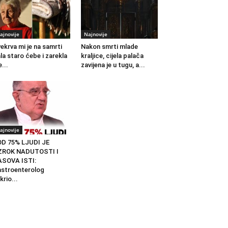
ajnovije
Najnovije
ekrva mi je na samrti
Nakon smrti mlade
la staro ćebe i zarekla
kraljice, cijela palača
...
zavijena je u tugu, a...
ajnovije
D 75% LJUDI JE
ZROK NADUTOSTI I
ASOVA ISTI:
stroenterolog
krio...