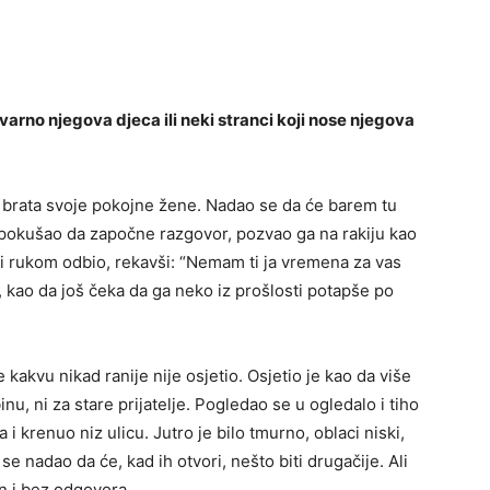
stvarno njegova djeca ili neki stranci koji nose njegova
je brata svoje pokojne žene. Nadao se da će barem tu
e, pokušao da započne razgovor, pozvao ga na rakiju kao
i rukom odbio, rekavši: “Nemam ti ja vremena za vas
, kao da još čeka da ga neko iz prošlosti potapše po
akvu nikad ranije nije osjetio. Osjetio je kao da više
inu, ni za stare prijatelje. Pogledao se u ogledalo i tiho
a i krenuo niz ulicu. Jutro je bilo tmurno, oblaci niski,
 se nadao da će, kad ih otvori, nešto biti drugačije. Ali
dan i bez odgovora.