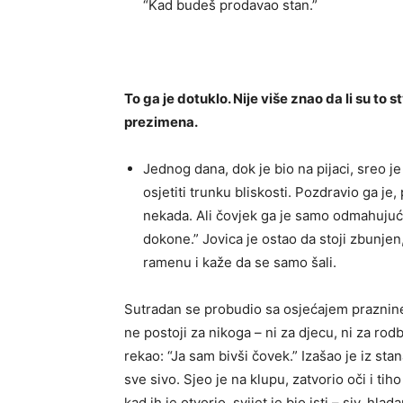
“Kad budeš prodavao stan.”
To ga je dotuklo. Nije više znao da li su to 
prezimena.
Jednog dana, dok je bio na pijaci, sreo 
osjetiti trunku bliskosti. Pozdravio ga j
nekada. Ali čovjek ga je samo odmahujuć
dokone.” Jovica je ostao da stoji zbunjen
ramenu i kaže da se samo šali.
Sutradan se probudio sa osjećajem praznine k
ne postoji za nikoga – ni za djecu, ni za rodb
rekao: “Ja sam bivši čovek.” Izašao je iz stan
sve sivo. Sjeo je na klupu, zatvorio oči i tiho
kad ih je otvorio, svijet je bio isti – siv, hla