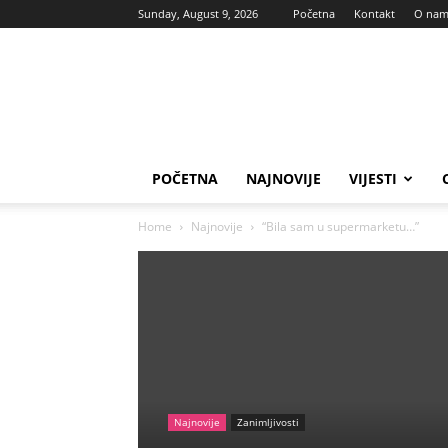
Sunday, August 9, 2026
Početna
Kontakt
O na
Vas
glas
POČETNA
NAJNOVIJE
VIJESTI
Home
Najnovije
“Bila sam u supermarketu…”
Najnovije
Zanimljivosti