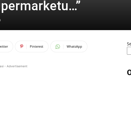
upermarketu…”
0
S
witter
Pinterest
WhatsApp
asi - Advertisement
O