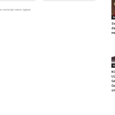
se nastavlja nakon oglasa
N
Sv
da
me
N
KO
U
G
Ga
ot