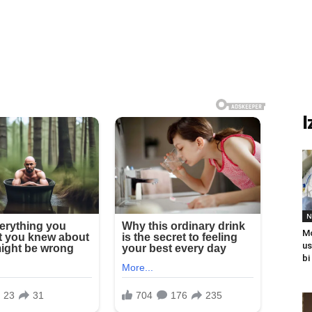
I
N
Mo
us
bi