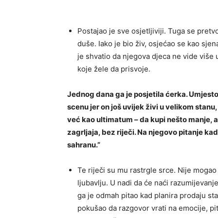
Postajao je sve osjetljiviji. Tuga se pretv
duše. Iako je bio živ, osjećao se kao sjen
je shvatio da njegova djeca ne vide više
koje žele da prisvoje.
Jednog dana ga je posjetila ćerka. Umjesto t
scenu jer on još uvijek živi u velikom stanu,
već kao ultimatum – da kupi nešto manje, a 
zagrljaja, bez riječi. Na njegovo pitanje k
sahranu.”
Te riječi su mu rastrgle srce. Nije mogao 
ljubavlju. U nadi da će naći razumijevanje
ga je odmah pitao kad planira prodaju sta
pokušao da razgovor vrati na emocije, pit