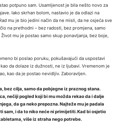
ostao potpuno sam. Usamljenost je bila nešto novo za
najave. Iako skrhan bolom, nastavio je da odlazi na
Rad mu je bio jedini način da ne misli, da ne osjeća sve
 ličio na prethodni – bez radosti, bez promjena, samo
m. Život mu je postao samo skup ponavljanja, bez boje,
vremeno bi poslao poruku, pokušavajući da uspostavi
i, kao da dolaze iz dužnosti, ne iz ljubavi. Vremenom je
ao, kao da je postao nevidljiv. Zaboravljen.
, bez cilja, samo da pobjegne iz praznog stana.
ca, nečiji pogled koji bi mu možda rekao da i dalje
eti njega, da ga neko prepozna. Najteže mu je padala
sam, i da to niko neće ni primijetiti. Kad bi osjetio
tabletama, više iz straha nego potrebe.