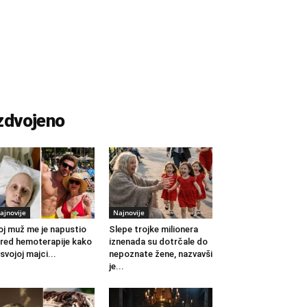
zdvojeno
ajnovije
Najnovije
j muž me je napustio
Slepe trojke milionera
red hemoterapije kako
iznenada su dotrčale do
 svojoj majci...
nepoznate žene, nazvavši
je...