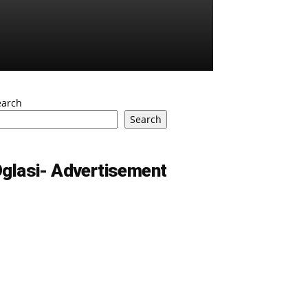
earch
Search
glasi- Advertisement