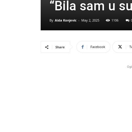
“Bila sam u s
By
Aida Konjevic
-
May 2, 2025
1106
Facebook
T
Share
Ogl