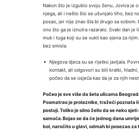
Nakon što je izgubio svoju ženu, Jovica je 
njega, ali i nešto što se ušunjalo tiho, bez 
posao, jer nije znao šta bi drugo sa sobom. 
ono što ga je iznutra razaralo. Svaki dan je
muk i tuga koji su se vukli kao sjena za nji
bez smisla.
Njegova djeca su se rijetko javljala. Po
kontakt, ali odgovori su bili kratki, hladn
počeo da se osjeća kao da je za njih nest
Počeo je sve više da šeta ulicama Beograda
Posmatrao je prolaznike, tražeći poznata li
postoji. Toliko je silno želio da se neko sj
samoća. Bojao se da će jednog dana umrijeti 
bol, naročito u glavi, odmah bi posezao za 