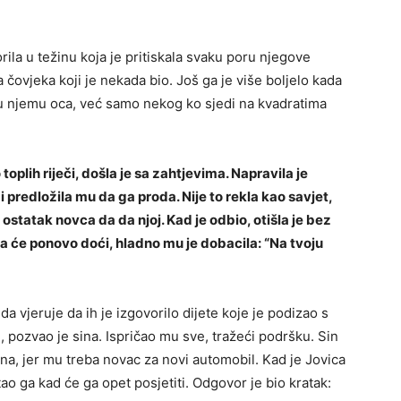
orila u težinu koja je pritiskala svaku poru njegove
a čovjeka koji je nekada bio. Još ga je više boljelo kada
 u njemu oca, već samo nekog ko sjedi na kvadratima
oplih riječi, došla je sa zahtjevima. Napravila je
 i predložila mu da ga proda. Nije to rekla kao savjet,
ostatak novca da da njoj. Kad je odbio, otišla je bez
ada će ponovo doći, hladno mu je dobacila: “Na tvoju
da vjeruje da ih je izgovorilo dijete koje je podizao s
, pozvao je sina. Ispričao mu sve, tražeći podršku. Sin
na, jer mu treba novac za novi automobil. Kad je Jovica
ao ga kad će ga opet posjetiti. Odgovor je bio kratak: