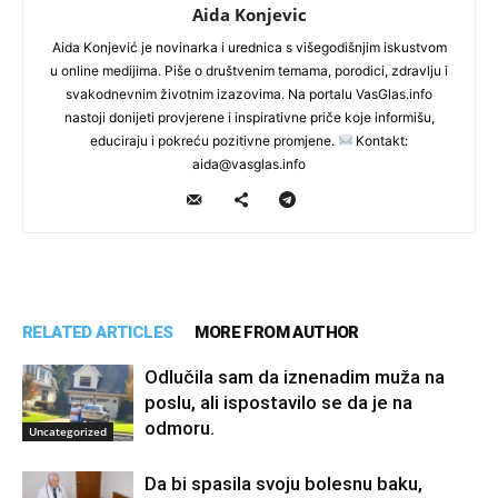
Aida Konjevic
Aida Konjević je novinarka i urednica s višegodišnjim iskustvom
u online medijima. Piše o društvenim temama, porodici, zdravlju i
svakodnevnim životnim izazovima. Na portalu VasGlas.info
nastoji donijeti provjerene i inspirativne priče koje informišu,
educiraju i pokreću pozitivne promjene.
Kontakt:
aida@vasglas.info
RELATED ARTICLES
MORE FROM AUTHOR
Odlučila sam da iznenadim muža na
poslu, ali ispostavilo se da je na
odmoru.
Uncategorized
Da bi spasila svoju bolesnu baku,