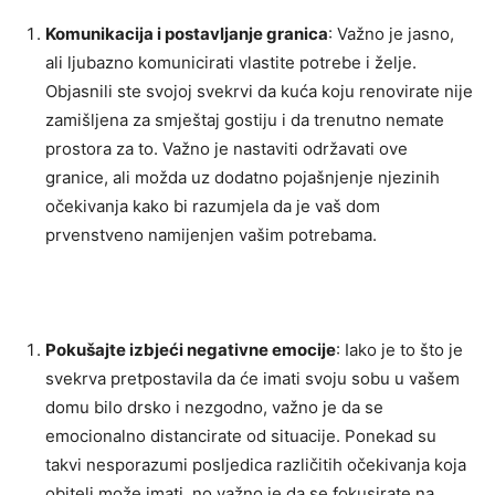
Komunikacija i postavljanje granica
: Važno je jasno,
ali ljubazno komunicirati vlastite potrebe i želje.
Objasnili ste svojoj svekrvi da kuća koju renovirate nije
zamišljena za smještaj gostiju i da trenutno nemate
prostora za to. Važno je nastaviti održavati ove
granice, ali možda uz dodatno pojašnjenje njezinih
očekivanja kako bi razumjela da je vaš dom
prvenstveno namijenjen vašim potrebama.
Pokušajte izbjeći negativne emocije
: Iako je to što je
svekrva pretpostavila da će imati svoju sobu u vašem
domu bilo drsko i nezgodno, važno je da se
emocionalno distancirate od situacije. Ponekad su
takvi nesporazumi posljedica različitih očekivanja koja
obitelj može imati, no važno je da se fokusirate na