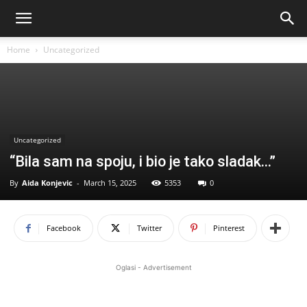
Home
Uncategorized
Uncategorized
“Bila sam na spoju, i bio je tako sladak…”
By
Aida Konjevic
-
March 15, 2025
5353
0
Facebook
Twitter
Pinterest
Oglasi - Advertisement