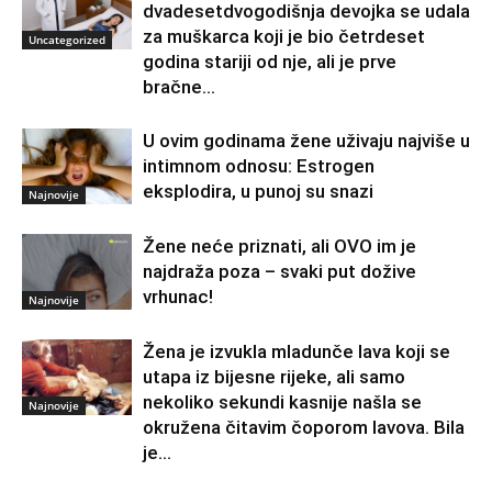
dvadesetdvogodišnja devojka se udala
za muškarca koji je bio četrdeset
Uncategorized
godina stariji od nje, ali je prve
bračne...
U ovim godinama žene uživaju najviše u
intimnom odnosu: Estrogen
eksplodira, u punoj su snazi
Najnovije
Žene neće priznati, ali OVO im je
najdraža poza – svaki put dožive
vrhunac!
Najnovije
Žena je izvukla mladunče lava koji se
utapa iz bijesne rijeke, ali samo
nekoliko sekundi kasnije našla se
Najnovije
okružena čitavim čoporom lavova. Bila
je...