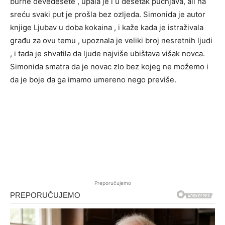
burne devedesete , upala je i u desetak pucnjava, ali na
sreću svaki put je prošla bez ozljeda. Simonida je autor
knjige Ljubav u doba kokaina , i kaže kada je istraživala
građu za ovu temu , upoznala je veliki broj nesretnih ljudi
, i tada je shvatila da ljude najviše ubištava višak novca.
Simonida smatra da je novac zlo bez kojeg ne možemo i
da je boje da ga imamo umereno nego previše.
Preporučujemo