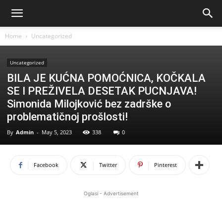
Home
Uncategorized
Uncategorized
BILA JE KUĆNA POMOĆNICA, KOČKALA
SE I PREŽIVELA DESETAK PUCNJAVA!
Simonida Milojković bez zadrške o
problematičnoj prošlosti!
By
Admin
-
May 5, 2023
338
0
Facebook
Twitter
Pinterest
Oglasi - Advertisement