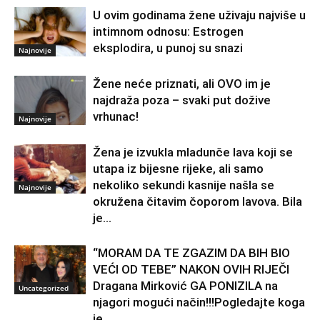
U ovim godinama žene uživaju najviše u
intimnom odnosu: Estrogen
eksplodira, u punoj su snazi
Najnovije
Žene neće priznati, ali OVO im je
najdraža poza – svaki put dožive
vrhunac!
Najnovije
Žena je izvukla mladunče lava koji se
utapa iz bijesne rijeke, ali samo
nekoliko sekundi kasnije našla se
Najnovije
okružena čitavim čoporom lavova. Bila
je...
“MORAM DA TE ZGAZIM DA BIH BIO
VEĆI OD TEBE” NAKON OVIH RIJEČI
Dragana Mirković GA PONIZILA na
Uncategorized
njagori mogući način!!!Pogledajte koga
je...