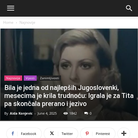
Home
Najnovije
Najnovije
Vijesti
Zanimljivosti
Bila je jedna od najlepših Jugoslovenki,
mesecima je krila trudnoću: Igrala je za Tita
pa skončala prerano i jezivo
By
Aida Konjevic
-
June 4, 2025
1842
0
Facebook
Twitter
Pinterest