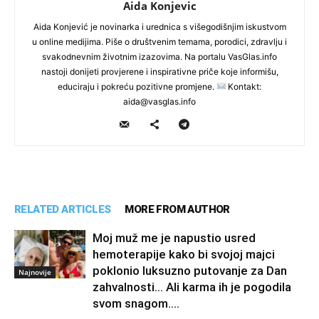
Aida Konjevic
Aida Konjević je novinarka i urednica s višegodišnjim iskustvom
u online medijima. Piše o društvenim temama, porodici, zdravlju i
svakodnevnim životnim izazovima. Na portalu VasGlas.info
nastoji donijeti provjerene i inspirativne priče koje informišu,
educiraju i pokreću pozitivne promjene.
Kontakt:
aida@vasglas.info
RELATED ARTICLES
MORE FROM AUTHOR
Moj muž me je napustio usred
hemoterapije kako bi svojoj majci
poklonio luksuzno putovanje za Dan
Najnovije
zahvalnosti… Ali karma ih je pogodila
svom snagom....