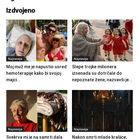
Izdvojeno
Najnovije
Najnovije
Moj muž me je napustio usred
Slepe trojke milionera
hemoterapije kako bi svojoj
iznenada su dotrčale do
majci...
nepoznate žene, nazvavši je...
Najnovije
Najnovije
Svekrva mi je na samrti dala
Nakon smrti mlade kraljice,