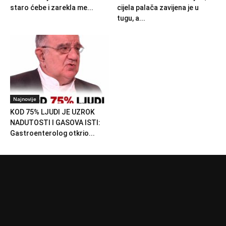
staro ćebe i zarekla me...
cijela palača zavijena je u
tugu, a...
Najnovije
KOD 75% LJUDI JE UZROK
NADUTOSTI I GASOVA ISTI:
Gastroenterolog otkrio...