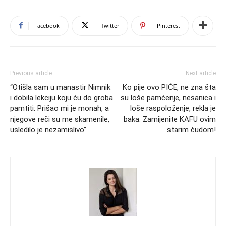
Facebook
Twitter
Pinterest
Previous article
Next article
“Otišla sam u manastir Nimnik
Ko pije ovo PIĆE, ne zna šta
i dobila lekciju koju ću do groba
su loše pamćenje, nesanica i
pamtiti: Prišao mi je monah, a
loše raspoloženje, rekla je
njegove reči su me skamenile,
baka: Zamijenite KAFU ovim
usledilo je nezamislivo”
starim čudom!