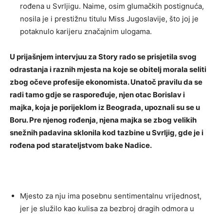
rođena u Svrljigu. Naime, osim glumačkih postignuća,
nosila je i prestižnu titulu Miss Jugoslavije, što joj je
potaknulo karijeru značajnim ulogama.
U prijašnjem intervjuu za Story rado se prisjetila svog
odrastanja i raznih mjesta na koje se obitelj morala seliti
zbog očeve profesije ekonomista. Unatoč pravilu da se
radi tamo gdje se raspoređuje, njen otac Borislav i
majka, koja je porijeklom iz Beograda, upoznali su se u
Boru. Pre njenog rođenja, njena majka se zbog velikih
snežnih padavina sklonila kod tazbine u Svrljig, gde je i
rođena pod starateljstvom bake Nadice.
Mjesto za nju ima posebnu sentimentalnu vrijednost,
jer je služilo kao kulisa za bezbroj dragih odmora u