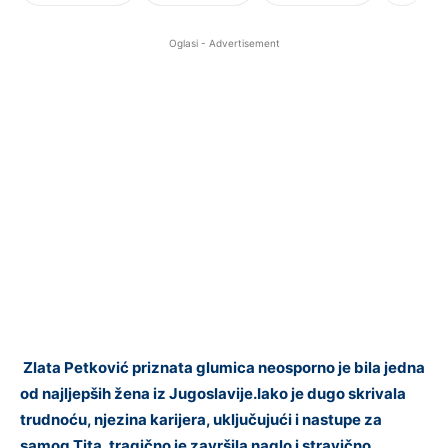
Oglasi - Advertisement
Zlata Petković priznata glumica neosporno je bila jedna
od najljepših žena iz Jugoslavije.Iako
je dugo skrivala
trudnoću, njezina karijera, uključujući i nastupe za
samog Tita, tragično je završila naglo i stravično.