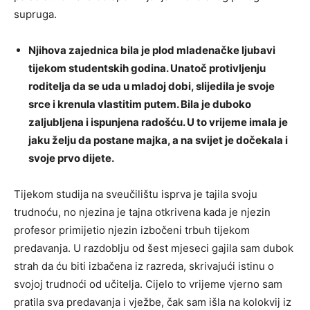
supruga.
Njihova zajednica bila je plod mladenačke ljubavi
tijekom studentskih godina. Unatoč protivljenju
roditelja da se uda u mladoj dobi, slijedila je svoje
srce i krenula vlastitim putem. Bila je duboko
zaljubljena i ispunjena radošću. U to vrijeme imala je
jaku želju da postane majka, a na svijet je dočekala i
svoje prvo dijete.
Tijekom studija na sveučilištu isprva je tajila svoju
trudnoću, no njezina je tajna otkrivena kada je njezin
profesor primijetio njezin izbočeni trbuh tijekom
predavanja. U razdoblju od šest mjeseci gajila sam dubok
strah da ću biti izbačena iz razreda, skrivajući istinu o
svojoj trudnoći od učitelja. Cijelo to vrijeme vjerno sam
pratila sva predavanja i vježbe, čak sam išla na kolokvij iz