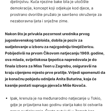
djetinjstvu. Kuća njezine bake bila je utočište
demokracije, koncept koji odjekuje kod djece, a
prostrano dvorište pružalo je savršeno okruženje za
nezaboravna ljeta i snježne zime.
Nakon što je privukla pozornost urednika prvog
jugoslavenskog tabloida, dobila je poziv za
sudjelovanje u izboru za najzgodniju tinejdžericu.
Pobijedivši na prvom Čikovom natjecanju 1969. godine,
ova mlada, svijetlokosa ljepotica napredovala je do
finala izbora za Miss Teen u Zagrebu, osiguravši na
kraju cijenjeno mjesto prve pratilje. Vrijedi spomenuti da
je konačnu pobjedu odnijela Anita Buturina, koja će
kasnije postati supruga pjevača Miše Kovača.
Ipak, krenula je na međunarodno natjecanje u Tokio,
gdje je prijavljena kao godinu starija kako bi ostvarila