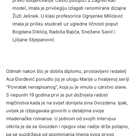
pravo sudjelovanja. Često putujući u Zagreb kao
model, imala je privilegiju izlagati renomirane dizajne
Žuži Jelinek. U klasi profesorice Ognjenke Milićević
imala je priliku studirati uz ugledne ličnosti poput
Bogdana Diklića, Radoša Bajića, Snežane Savić i
Ljiljane Stjepanović.
Odmah nakon što je dobila diplomu, proslavljeni redatelj
Aca Đorđević ponudio joj je ulogu Marije u hvaljenoj seriji
“Povratak nenapisanog”, koja ju je vinula u carstvo slave.
S nepunih 19 godina prvi je put doživjela radost
majčinstva kada je na svijet donijela sina Gvozdena. Ipak,
uvijek je izbjegavala govoriti o detaljima svoje
mladenačke romanse. U jednom od svojih intervjua
otkrila je da se Gvozden i njegov otac radije drže potajno,
pa se suzdržava od spominjanja imena svog prvog