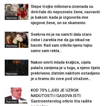
Slepe trojke milionera iznenada su
dotrčale do nepoznate žene, nazvavši
je bakom: kada je izgovorila ime
Najnovije
njegove žene, on se skamenio.
Svekrva mi je na samrti dala staro
ćebe i zarekla me da ga nikad ne
bacim: Kad sam otkrila njenu tajnu
Najnovije
samo sam rekla...
Nakon smrti mlade kraljice, cijela
palača zavijena je u tugu, a njeno tijelo
prekriveno zlatnim nakitom ostavljeno
Najnovije
je u hramu do zore pod stražom...
KOD 75% LJUDI JE UZROK
NADUTOSTI I GASOVA ISTI:
Gastroenterolog otkrio šta radite
Najnovije