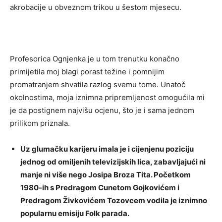
akrobacije u obveznom trikou u šestom mjesecu.
Profesorica Ognjenka je u tom trenutku konačno
primijetila moj blagi porast težine i pomnijim
promatranjem shvatila razlog svemu tome. Unatoč
okolnostima, moja iznimna pripremljenost omogućila mi
je da postignem najvišu ocjenu, što je i sama jednom
prilikom priznala.
Uz glumačku karijeru imala je i cijenjenu poziciju
jednog od omiljenih televizijskih lica, zabavljajući ni
manje ni više nego Josipa Broza Tita. Početkom
1980-ih s Predragom Cunetom Gojkovićem i
Predragom Živkovićem Tozovcem vodila je iznimno
popularnu emisiju Folk parada.