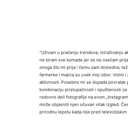
“Uživam u praćenju trendova, istraživanju a
ne biram sve komade jer se ne osećam prija
onoga što mi prija i čemu sam dosledna, te
farmerke i majica su uvek moj izbor. Volim i 
aktivnosti. Posebno mi se dopada povratak pa
kombinaciju pristupačnosti i opuštenosti za
redovno deli fotografije na svom „Instagram
može objasniti njen očuvan vitak izgled. Čest
prirodnu lepotu kada nije pred televizijski