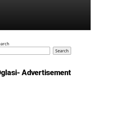
earch
Search
glasi- Advertisement