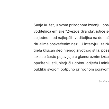
Sanja Kužet, u svom prirodnom izdanju, pred
voditeljica emisije “Zvezde Granda”, ističe
se jednom od najlepših voditeljica na domać
ritualima posvećenim nezi. U intervjuu za Nov
tijela ključan deo njenog životnog stila, pos
Iako se često pojavljuje u glamuroznim izdan
opušteniji stil, birajući udobnu odjeću i m
publiku svojom potpuno prirodnom pojavom
Sadržaj 