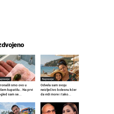
zdvojeno
ajnovije
Najnovije
ronašli smo ovo u
Odvela sam svoju
šem kupatilu… Na prvi
neizlječivo bolesnu kćer
gled sam se...
da vidi more i tako...