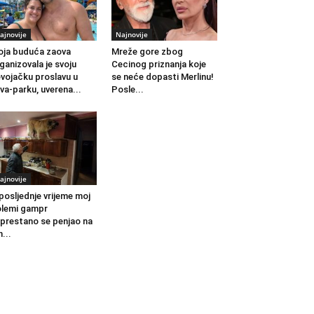
ajnovije
Najnovije
ja buduća zaova
Mreže gore zbog
ganizovala je svoju
Cecinog priznanja koje
vojačku proslavu u
se neće dopasti Merlinu!
va-parku, uverena...
Posle...
ajnovije
posljednje vrijeme moj
lemi gampr
prestano se penjao na
h...