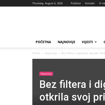
Thursday, August 6, 2026
Početna
Kontakt
O n
Vas
glas
POČETNA
NAJNOVIJE
VIJESTI
Home
Najnovije
Bez filtera i digitalne obrade: Vodi
Najnovije
Bez filtera i d
otkrila svoj pr