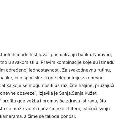
ktuelnih modnih stilova i posmatranju butika. Naravno,
tno u svakom stilu. Pravim kombinacije koje su između
žim određenoj jednostavnosti. Za svakodnevnu rutinu,
patike, bilo sportske ili one elegantnije za dnevne
tika koje se mogu nositi uz različite haljine, pružajući
 dnevne obaveze”, izjavila je Sanja.Sanja Kužet
“ profilu gde vežba i promoviše zdravu ishranu, što
o se može videti i bez šminke i filtera, ističući svoju
m kamerama, a čime se takođe ponosi.