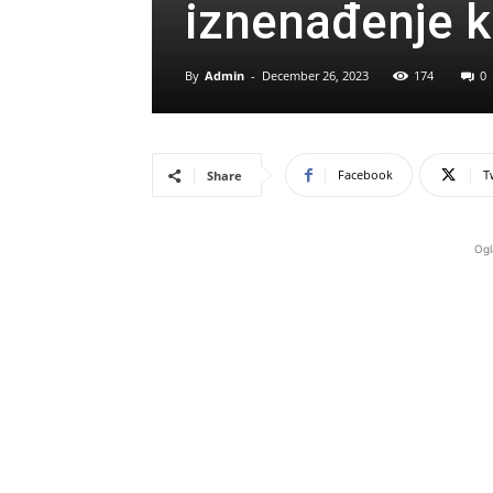
iznenađenje 
By
Admin
-
December 26, 2023
174
0
Facebook
T
Share
Ogl