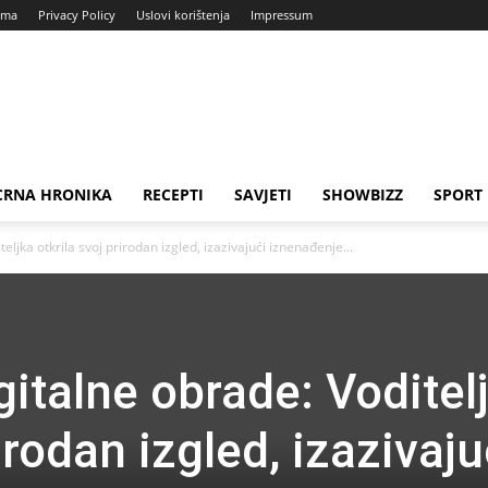
ama
Privacy Policy
Uslovi korištenja
Impressum
CRNA HRONIKA
RECEPTI
SAVJETI
SHOWBIZZ
SPORT
teljka otkrila svoj prirodan izgled, izazivajući iznenađenje...
igitalne obrade: Voditel
irodan izgled, izazivaju