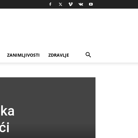
ZANIMLJIVOSTI
ZDRAVLJE
jka
ći