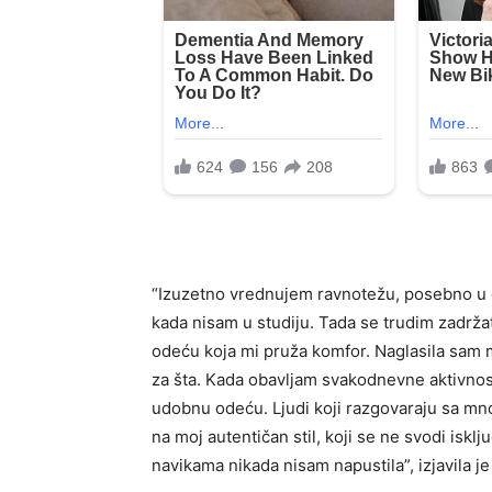
“Izuzetno vrednujem ravnotežu, posebno u 
kada nisam u studiju. Tada se trudim zadrža
odeću koja mi pruža komfor. Naglasila sam m
za šta. Kada obavljam svakodnevne aktivnosti
udobnu odeću. Ljudi koji razgovaraju sa mno
na moj autentičan stil, koji se ne svodi iskl
navikama nikada nisam napustila”, izjavila je 