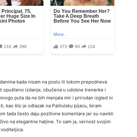
danima kada nisam na poslu ili tokom prepodneva
ti opušteno izdanje, obučena u udobne trenerke i
nogo puta da ne bih menjala mir i prirodan izgled ni
, kao što je odlazak na Palilulsku pijacu, biram
m tada često daju pozitivne komentare jer su navikli
jučivo na elegantne haljine. To sam ja, vernost svojim
voditeljica.