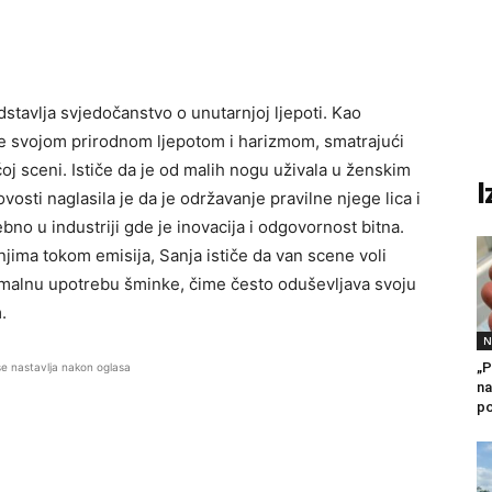
stavlja svjedočanstvo o unutarnjoj ljepoti. Kao
 se svojom prirodnom ljepotom i harizmom, smatrajući
oj sceni. Ističe da je od malih nogu uživala u ženskim
I
osti naglasila je da je održavanje pravilne njege lica i
ebno u industriji gde je inovacija i odgovornost bitna.
jima tokom emisija, Sanja ističe da van scene voli
inimalnu upotrebu šminke, čime često oduševljava svoju
.
N
„P
se nastavlja nakon oglasa
na
po