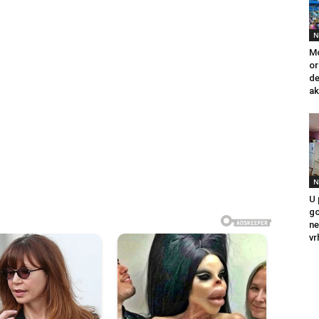
N
Mo
or
de
ak
N
U 
go
ne
vr