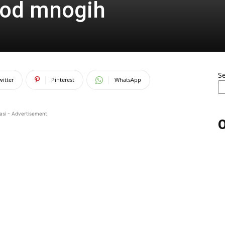
kod mnogih
S
witter
Pinterest
WhatsApp
asi - Advertisement
O