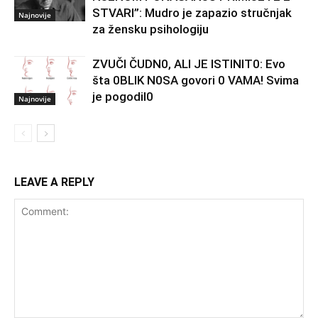
STVARI”: Mudro je zapazio stručnjak
Najnovije
za žensku psihologiju
ZVUČI ČUDN0, ALI JE ISTINIT0: Evo
šta 0BLIK N0SA govori 0 VAMA! Svima
je pogodil0
Najnovije
LEAVE A REPLY