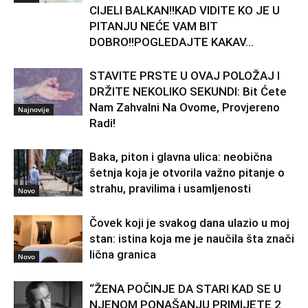
CIJELI BALKAN!!KAD VIDITE KO JE U
PITANJU NEĆE VAM BIT
DOBRO!!POGLEDAJTE KAKAV...
STAVITE PRSTE U OVAJ POLOŽAJ I
DRŽITE NEKOLIKO SEKUNDI: Bit Ćete
Nam Zahvalni Na Ovome, Provjereno
Najnovije
Radi!
Baka, piton i glavna ulica: neobična
šetnja koja je otvorila važno pitanje o
strahu, pravilima i usamljenosti
Novo
Čovek koji je svakog dana ulazio u moj
stan: istina koja me je naučila šta znači
lična granica
Novo
“ŽENA POČINJE DA STARI KAD SE U
NJENOM PONAŠANJU PRIMIJETE 2