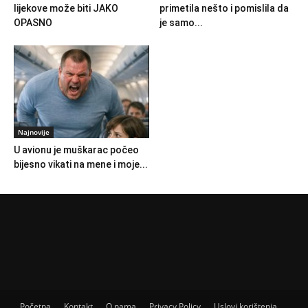
lijekove može biti JAKO
primetila nešto i pomislila da
OPASNO
je samo...
Najnovije
U avionu je muškarac počeo
bijesno vikati na mene i moje...
Početna
Kontakt
O nama
Privacy Policy
Uslovi korištenja