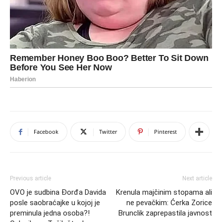
Facebook
Twitter
Pinterest
Previous article
Next article
OVO je sudbina Đorđa Davida
Krenula majčinim stopama ali
posle saobraćajke u kojoj je
ne pevačkim: Ćerka Zorice
preminula jedna osoba?!
Brunclik zaprepastila javnost