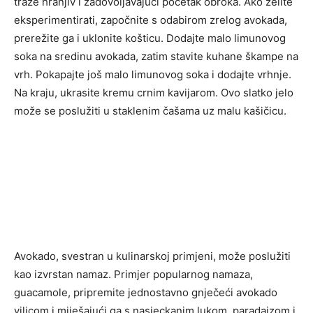
traže hranjiv i zadovoljavajući početak obroka. Ako želite
eksperimentirati, započnite s odabirom zrelog avokada,
prerežite ga i uklonite košticu. Dodajte malo limunovog
soka na sredinu avokada, zatim stavite kuhane škampe na
vrh. Pokapajte još malo limunovog soka i dodajte vrhnje.
Na kraju, ukrasite kremu crnim kavijarom. Ovo slatko jelo
može se poslužiti u staklenim čašama uz malu kašičicu.
Avokado, svestran u kulinarskoj primjeni, može poslužiti
kao izvrstan namaz. Primjer popularnog namaza,
guacamole, pripremite jednostavno gnječeći avokado
vilicom i miješajući ga s nasjeckanim lukom, paradajzom i