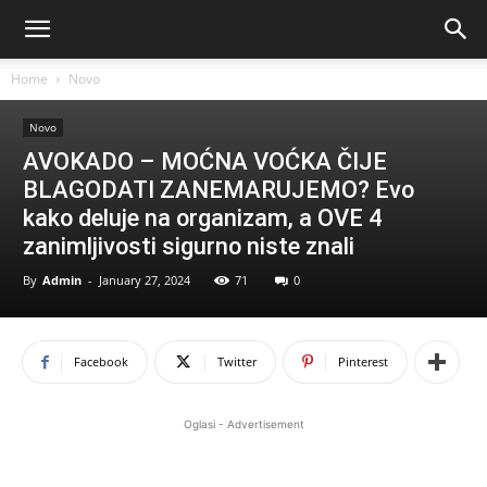
Home
Novo
Novo
AVOKADO – MOĆNA VOĆKA ČIJE
BLAGODATI ZANEMARUJEMO? Evo
kako deluje na organizam, a OVE 4
zanimljivosti sigurno niste znali
By
Admin
-
January 27, 2024
71
0
Facebook
Twitter
Pinterest
Oglasi - Advertisement