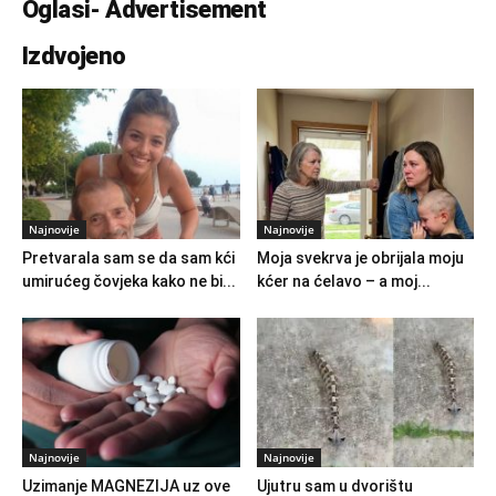
Oglasi- Advertisement
Izdvojeno
Najnovije
Najnovije
Pretvarala sam se da sam kći
Moja svekrva je obrijala moju
umirućeg čovjeka kako ne bi...
kćer na ćelavo – a moj...
Najnovije
Najnovije
Uzimanje MAGNEZIJA uz ove
Ujutru sam u dvorištu