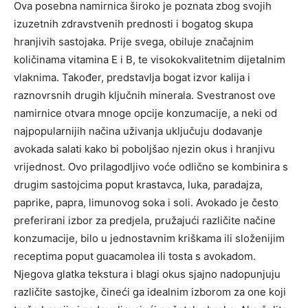
Ova posebna namirnica široko je poznata zbog svojih
izuzetnih zdravstvenih prednosti i bogatog skupa
hranjivih sastojaka. Prije svega, obiluje značajnim
količinama vitamina E i B, te visokokvalitetnim dijetalnim
vlaknima. Također, predstavlja bogat izvor kalija i
raznovrsnih drugih ključnih minerala. Svestranost ove
namirnice otvara mnoge opcije konzumacije, a neki od
najpopularnijih načina uživanja uključuju dodavanje
avokada salati kako bi poboljšao njezin okus i hranjivu
vrijednost. Ovo prilagodljivo voće odlično se kombinira s
drugim sastojcima poput krastavca, luka, paradajza,
paprike, papra, limunovog soka i soli. Avokado je često
preferirani izbor za predjela, pružajući različite načine
konzumacije, bilo u jednostavnim kriškama ili složenijim
receptima poput guacamolea ili tosta s avokadom.
Njegova glatka tekstura i blagi okus sjajno nadopunjuju
različite sastojke, čineći ga idealnim izborom za one koji