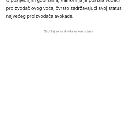
U posljednjim godinama, Kalifornija je postala vodeći
proizvođač ovog voća, čvrsto zadržavajući svoj status
najvećeg proizvođača avokada.
Sadržaj se nastavlja nakon oglasa