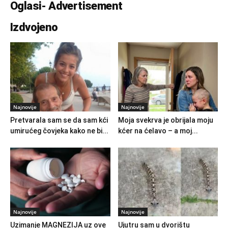
Oglasi- Advertisement
Izdvojeno
Najnovije
Najnovije
Pretvarala sam se da sam kći
Moja svekrva je obrijala moju
umirućeg čovjeka kako ne bi...
kćer na ćelavo – a moj...
Najnovije
Najnovije
Uzimanje MAGNEZIJA uz ove
Ujutru sam u dvorištu