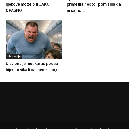
lijekove može biti JAKO
primetila nešto i pomislila da
OPASNO
je samo...
Najnovije
U avionu je muškarac počeo
bijesno vikati na mene i moje...