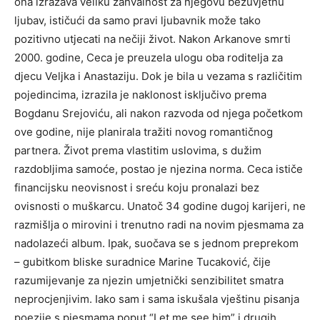
ona izražava veliku zahvalnost za njegovu bezuvjetnu
ljubav, ističući da samo pravi ljubavnik može tako
pozitivno utjecati na nečiji život. Nakon Arkanove smrti
2000. godine, Ceca je preuzela ulogu oba roditelja za
djecu Veljka i Anastaziju. Dok je bila u vezama s različitim
pojedincima, izrazila je naklonost isključivo prema
Bogdanu Srejoviću, ali nakon razvoda od njega početkom
ove godine, nije planirala tražiti novog romantičnog
partnera. Život prema vlastitim uslovima, s dužim
razdobljima samoće, postao je njezina norma. Ceca ističe
financijsku neovisnost i sreću koju pronalazi bez
ovisnosti o muškarcu. Unatoč 34 godine dugoj karijeri, ne
razmišlja o mirovini i trenutno radi na novim pjesmama za
nadolazeći album. Ipak, suočava se s jednom preprekom
– gubitkom bliske suradnice Marine Tucaković, čije
razumijevanje za njezin umjetnički senzibilitet smatra
neprocjenjivim. Iako sam i sama iskušala vještinu pisanja
poezije s pjesmama poput “Let me see him” i drugih