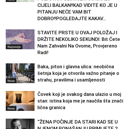
CIJELI BALKAN!!KAD VIDITE KO JE U
PITANJU NEĆE VAM BIT
DOBRO!!POGLEDAJTE KAKAV...
STAVITE PRSTE U OVAJ POLOŽAJ I
DRŽITE NEKOLIKO SEKUNDI: Bit Ćete
Nam Zahvalni Na Ovome, Provjereno
Najnovije
Radi!
Baka, piton i glavna ulica: neobična
šetnja koja je otvorila važno pitanje o
strahu, pravilima i usamljenosti
Novo
Čovek koji je svakog dana ulazio u moj
stan: istina koja me je naučila šta znači
lična granica
Novo
“ŽENA POČINJE DA STARI KAD SE U
NJENOM PONAŠANJU PRIMIJETE 2