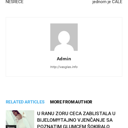
NESREĆE
jednom je ĆALE
Admin
http://vasglas.info
RELATED ARTICLES
MORE FROM AUTHOR
U RANU ZORU CECA ZABLISTALA U
BIJELOM!!!TAJNO VJENČANJE SA
POZNATIM GLUMCEM ŠOKIRALO
Novo