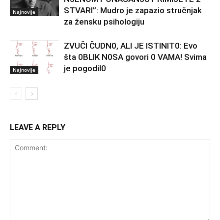
STVARI”: Mudro je zapazio stručnjak
Najnovije
za žensku psihologiju
ZVUČI ČUDN0, ALI JE ISTINIT0: Evo
šta 0BLIK N0SA govori 0 VAMA! Svima
je pogodil0
Najnovije
LEAVE A REPLY