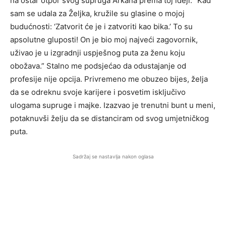
na oštar otpor svog supruga Arkana prema toj ideji. “Kad
sam se udala za Željka, kružile su glasine o mojoj
budućnosti: ‘Zatvorit će je i zatvoriti kao bika.’ To su
apsolutne gluposti! On je bio moj najveći zagovornik,
uživao je u izgradnji uspješnog puta za ženu koju
obožava.” Stalno me podsjećao da odustajanje od
profesije nije opcija. Privremeno me obuzeo bijes, želja
da se odreknu svoje karijere i posvetim isključivo
ulogama supruge i majke. Izazvao je trenutni bunt u meni,
potaknuvši želju da se distanciram od svog umjetničkog
puta.
Sadržaj se nastavlja nakon oglasa