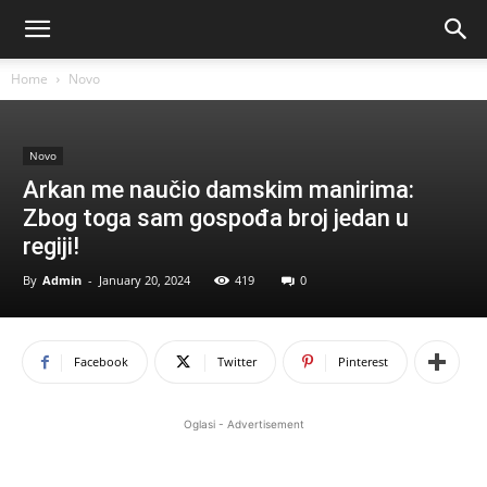
Home
Novo
Novo
Arkan me naučio damskim manirima:
Zbog toga sam gospođa broj jedan u
regiji!
By
Admin
-
January 20, 2024
419
0
Facebook
Twitter
Pinterest
Oglasi - Advertisement