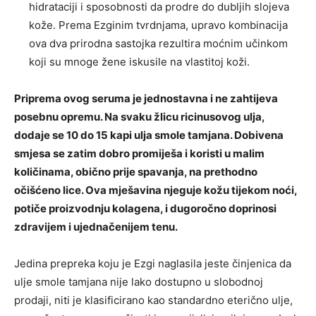
hidrataciji i sposobnosti da prodre do dubljih slojeva
kože. Prema Ezginim tvrdnjama, upravo kombinacija
ova dva prirodna sastojka rezultira moćnim učinkom
koji su mnoge žene iskusile na vlastitoj koži.
Priprema ovog seruma je jednostavna i ne zahtijeva
posebnu opremu. Na svaku žlicu ricinusovog ulja,
dodaje se 10 do 15 kapi ulja smole tamjana. Dobivena
smjesa se zatim dobro promiješa i koristi u malim
količinama, obično prije spavanja, na prethodno
očišćeno lice. Ova mješavina njeguje kožu tijekom noći,
potiče proizvodnju kolagena, i dugoročno doprinosi
zdravijem i ujednačenijem tenu.
Jedina prepreka koju je Ezgi naglasila jeste činjenica da
ulje smole tamjana nije lako dostupno u slobodnoj
prodaji, niti je klasificirano kao standardno eterično ulje,