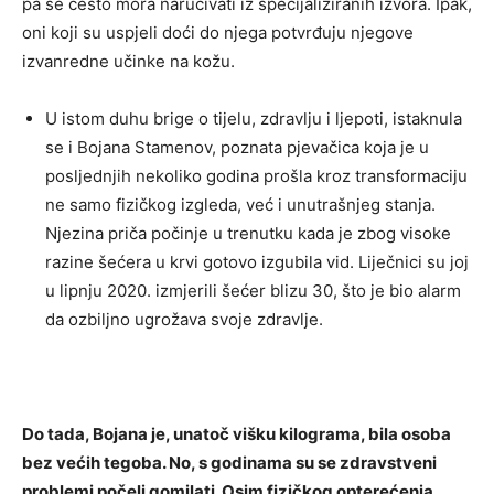
pa se često mora naručivati iz specijaliziranih izvora. Ipak,
oni koji su uspjeli doći do njega potvrđuju njegove
izvanredne učinke na kožu.
U istom duhu brige o tijelu, zdravlju i ljepoti, istaknula
se i Bojana Stamenov, poznata pjevačica koja je u
posljednjih nekoliko godina prošla kroz transformaciju
ne samo fizičkog izgleda, već i unutrašnjeg stanja.
Njezina priča počinje u trenutku kada je zbog visoke
razine šećera u krvi gotovo izgubila vid. Liječnici su joj
u lipnju 2020. izmjerili šećer blizu 30, što je bio alarm
da ozbiljno ugrožava svoje zdravlje.
Do tada, Bojana je, unatoč višku kilograma, bila osoba
bez većih tegoba. No, s godinama su se zdravstveni
problemi počeli gomilati. Osim fizičkog opterećenja,