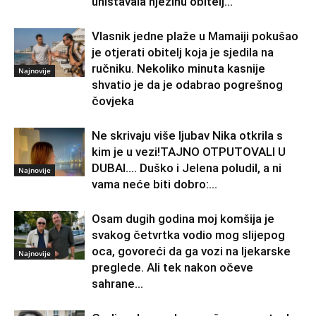
uništavala njezinu obitelj…
Vlasnik jedne plaže u Mamaiji pokušao
je otjerati obitelj koja je sjedila na
ručniku. Nekoliko minuta kasnije
Najnovije
shvatio je da je odabrao pogrešnog
čovjeka
Ne skrivaju više ljubav Nika otkrila s
kim je u vezi!TAJNO OTPUTOVALI U
DUBAI…. Duško i Jelena poludil, a ni
Najnovije
vama neće biti dobro:...
Osam dugih godina moj komšija je
svakog četvrtka vodio mog slijepog
oca, govoreći da ga vozi na ljekarske
Najnovije
preglede. Ali tek nakon očeve
sahrane...