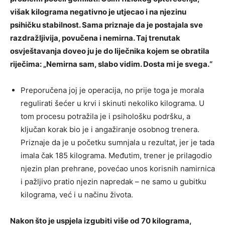
višak kilograma negativno je utjecao i na njezinu
psihičku stabilnost. Sama priznaje da je postajala sve
razdražljivija, povučena i nemirna. Taj trenutak
osvještavanja doveo ju je do liječnika kojem se obratila
riječima: „Nemirna sam, slabo vidim. Dosta mi je svega.“
Preporučena joj je operacija, no prije toga je morala
regulirati šećer u krvi i skinuti nekoliko kilograma. U
tom procesu potražila je i psihološku podršku, a
ključan korak bio je i angažiranje osobnog trenera.
Priznaje da je u početku sumnjala u rezultat, jer je tada
imala čak 185 kilograma. Međutim, trener je prilagodio
njezin plan prehrane, povećao unos korisnih namirnica
i pažljivo pratio njezin napredak – ne samo u gubitku
kilograma, već i u načinu života.
Nakon što je uspjela izgubiti više od 70 kilograma,