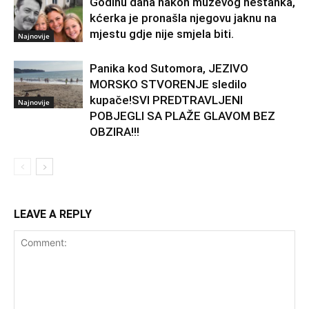
Godinu dana nakon muževog nestanka,
kćerka je pronašla njegovu jaknu na
mjestu gdje nije smjela biti.
Najnovije
Panika kod Sutomora, JEZIVO
MORSKO STVORENJE sledilo
kupače!SVI PREDTRAVLJENI
Najnovije
POBJEGLI SA PLAŽE GLAVOM BEZ
OBZIRA!!!
LEAVE A REPLY