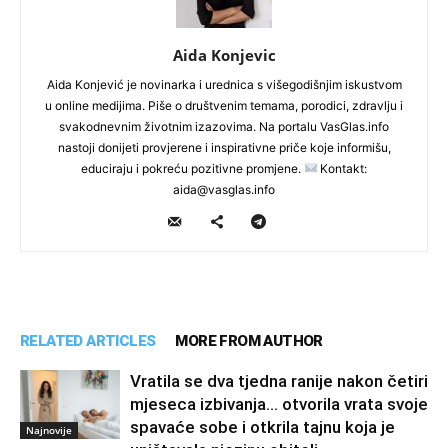
Aida Konjevic
Aida Konjević je novinarka i urednica s višegodišnjim iskustvom
u online medijima. Piše o društvenim temama, porodici, zdravlju i
svakodnevnim životnim izazovima. Na portalu VasGlas.info
nastoji donijeti provjerene i inspirativne priče koje informišu,
educiraju i pokreću pozitivne promjene.
Kontakt:
aida@vasglas.info
RELATED ARTICLES
MORE FROM AUTHOR
Vratila se dva tjedna ranije nakon četiri
mjeseca izbivanja… otvorila vrata svoje
spavaće sobe i otkrila tajnu koja je
Najnovije