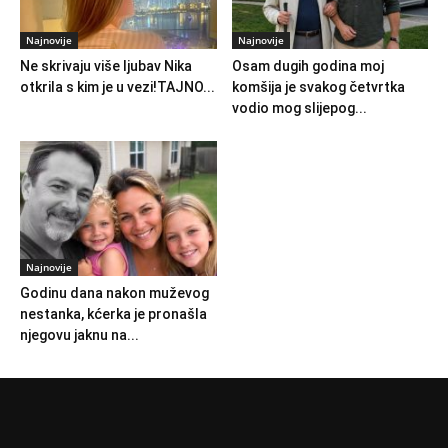
Najnovije
Najnovije
Ne skrivaju više ljubav Nika
Osam dugih godina moj
otkrila s kim je u vezi!TAJNO...
komšija je svakog četvrtka
vodio mog slijepog...
Najnovije
Godinu dana nakon muževog
nestanka, kćerka je pronašla
njegovu jaknu na...