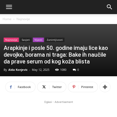
Home
Najnovije
Najnovije
Savjeti
Vijesti
Zanimljivosti
Arapkinje i posle 50. godine imaju lice kao
devojke, borama ni traga: Bake ih naučile
da prave serum od kog koža blista
By
Aida Konjevic
-
May 12, 2025
1080
0
Facebook
Twitter
Pinterest
Oglasi - Advertisement