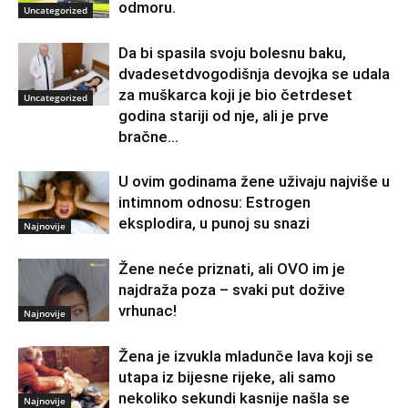
odmoru.
Uncategorized
Da bi spasila svoju bolesnu baku,
dvadesetdvogodišnja devojka se udala
za muškarca koji je bio četrdeset
Uncategorized
godina stariji od nje, ali je prve
bračne...
U ovim godinama žene uživaju najviše u
intimnom odnosu: Estrogen
eksplodira, u punoj su snazi
Najnovije
Žene neće priznati, ali OVO im je
najdraža poza – svaki put dožive
vrhunac!
Najnovije
Žena je izvukla mladunče lava koji se
utapa iz bijesne rijeke, ali samo
nekoliko sekundi kasnije našla se
Najnovije