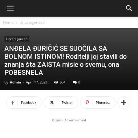
Home
Uncategorized
Uncategorized
ANĐELA ĐURIČIĆ SE SUOČILA SA
BOLNOM ISTINOM! Roditelji joj stavili do
znanja šta ZAISTA misle o svemu, ona
POBESNELA
By
Admin
-
April 17, 2023
654
0
Facebook
Twitter
Pinterest
Oglasi - Advertisement