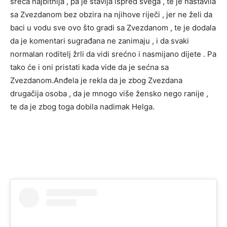
sreća najbitnija , pa je stavlja ispred svega , te je nastavila
sa Zvezdanom bez obzira na njihove riječi , jer ne želi da
baci u vodu sve ovo što gradi sa Zvezdanom , te je dodala
da je komentari sugrađana ne zanimaju , i da svaki
normalan roditelj žrli da vidi srećno i nasmijano dijete . Pa
tako će i oni pristati kada vide da je sećna sa
Zvezdanom.Anđela je rekla da je zbog Zvezdana
drugačija osoba , da je mnogo više žensko nego ranije ,
te da je zbog toga dobila nadimak Helga.