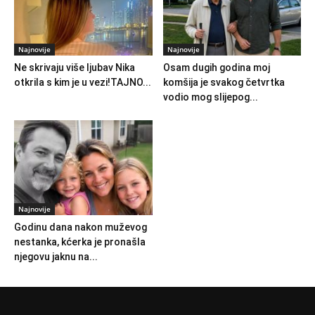
Najnovije
Najnovije
Ne skrivaju više ljubav Nika
Osam dugih godina moj
otkrila s kim je u vezi!TAJNO...
komšija je svakog četvrtka
vodio mog slijepog...
Najnovije
Godinu dana nakon muževog
nestanka, kćerka je pronašla
njegovu jaknu na...