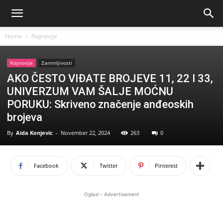
Home
Najnovije
Najnovije
Zanimljivosti
AKO ČESTO VIĐATE BROJEVE 11, 22 I 33,
UNIVERZUM VAM ŠALJE MOĆNU
PORUKU: Skriveno značenje anđeoskih
brojeva
By
Aida Konjevic
-
November 22, 2024
263
0
Facebook
Twitter
Pinterest
Oglasi - Advertisement