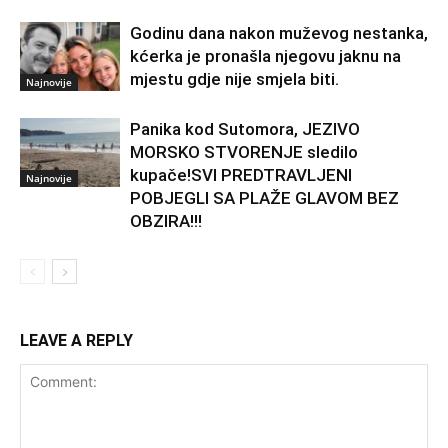
Godinu dana nakon muževog nestanka,
kćerka je pronašla njegovu jaknu na
mjestu gdje nije smjela biti.
Najnovije
Panika kod Sutomora, JEZIVO
MORSKO STVORENJE sledilo
kupače!SVI PREDTRAVLJENI
Najnovije
POBJEGLI SA PLAŽE GLAVOM BEZ
OBZIRA!!!
LEAVE A REPLY