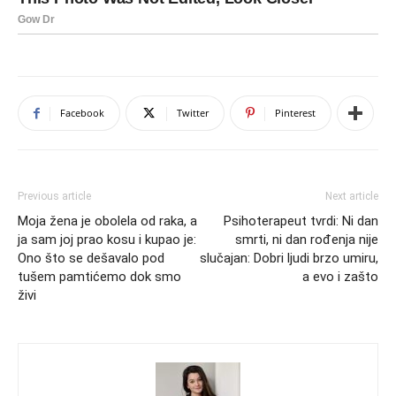
Facebook
Twitter
Pinterest
Previous article
Next article
Moja žena je obolela od raka, a
Psihoterapeut tvrdi: Ni dan
ja sam joj prao kosu i kupao je:
smrti, ni dan rođenja nije
Ono što se dešavalo pod
slučajan: Dobri ljudi brzo umiru,
tušem pamtićemo dok smo
a evo i zašto
živi