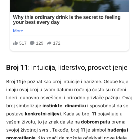
Broj 11
: Intuicija, liderstvo, prosvetljenje
Broj
11
je poznat kao broj intuicije i harizme. Osobe koje
imaju ovaj broj u svom datumu rođenja često su rođeni
lideri, duhovno osvešćeni i prirodno privlače pažnju. Ovaj
broj simbolizuje
instinkte
,
dinamiku
i sposobnost da se
postave
konkretni ciljevi
. Kada se broj
11
pojavljuje u
vašem životu, to je znak da ste na
dobrom putu
prema
svojoj životnoj svrsi. Takođe, broj
11
je simbol
buđenja i
prosvetljenja
, što znači da možete očekivati nove ideje,