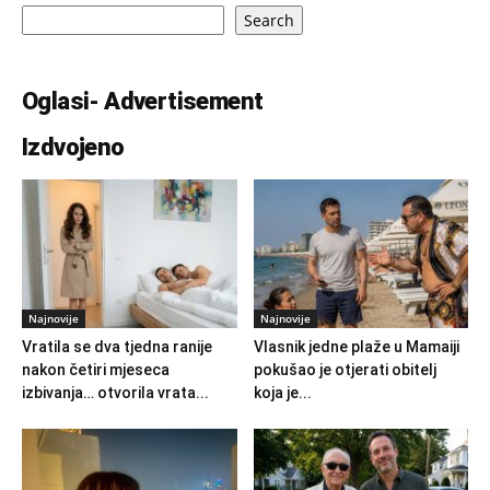
Search
Oglasi- Advertisement
Izdvojeno
Najnovije
Najnovije
Vratila se dva tjedna ranije
Vlasnik jedne plaže u Mamaiji
nakon četiri mjeseca
pokušao je otjerati obitelj
izbivanja… otvorila vrata...
koja je...