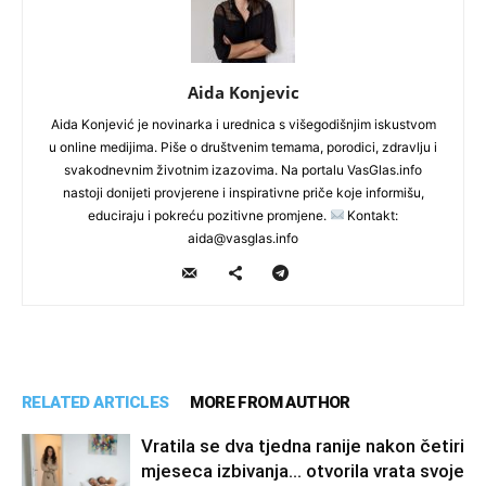
Aida Konjevic
Aida Konjević je novinarka i urednica s višegodišnjim iskustvom
u online medijima. Piše o društvenim temama, porodici, zdravlju i
svakodnevnim životnim izazovima. Na portalu VasGlas.info
nastoji donijeti provjerene i inspirativne priče koje informišu,
educiraju i pokreću pozitivne promjene.
Kontakt:
aida@vasglas.info
RELATED ARTICLES
MORE FROM AUTHOR
Vratila se dva tjedna ranije nakon četiri
mjeseca izbivanja… otvorila vrata svoje