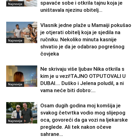
spavaće sobe i otkrila tajnu koja je
Najnovije
uništavala njezinu obitelj…
Vlasnik jedne plaže u Mamaiji pokušao
je otjerati obitelj koja je sjedila na
ručniku. Nekoliko minuta kasnije
Najnovije
shvatio je da je odabrao pogrešnog
čovjeka
Ne skrivaju više ljubav Nika otkrila s
kim je u vezi!TAJNO OTPUTOVALI U
DUBAI…. Duško i Jelena poludil, a ni
Najnovije
vama neće biti dobro:...
Osam dugih godina moj komšija je
svakog četvrtka vodio mog slijepog
oca, govoreći da ga vozi na ljekarske
Najnovije
preglede. Ali tek nakon očeve
sahrane...