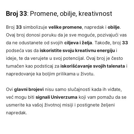
Broj 33
: Promene, obilje, kreativnost
Broj
33
simbolizuje
velike promene
, napredak i
obilje
.
Ovaj broj donosi poruku da je sve moguće, pozivajući vas
da ne odustanete od svojih
ciljeva i želja
. Takođe, broj
33
podseća vas da
iskoristite svoju kreativnu energiju
i
ideje, te da verujete u svoj potencijal. Ovaj broj je često
tumačen kao podsticaj za
iskorišćavanje svojih talenata
i
napredovanje ka boljim prilikama u životu.
Ovi
glavni brojevi
nisu samo slučajnosti kada ih viđate,
već mogu biti
signali Univerzuma
koji vam pomažu da se
usmerite ka vašoj životnoj misiji i postignete željeni
napredak.