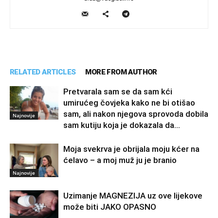
RELATED ARTICLES
MORE FROM AUTHOR
Pretvarala sam se da sam kći
umirućeg čovjeka kako ne bi otišao
sam, ali nakon njegova sprovoda dobila
Najnovije
sam kutiju koja je dokazala da...
Moja svekrva je obrijala moju kćer na
ćelavo – a moj muž ju je branio
Najnovije
Uzimanje MAGNEZIJA uz ove lijekove
može biti JAKO OPASNO