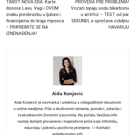
TAROT NOVA ERA: Karte
PROVERA PRE PROBLEMA!
donose Lavu, Vagi i OVOM
Vozači sipaju sodu bikarbonu
znaku preobrazbu u ljubavi i
u antifriz – TEST od par
financijama do kraja mjeseca
SEKUNDI, a sprečava ozbiljnu
– PRIPREMITE SE NA
HAVARIJU
IZNENAĐENJA!
Aida Konjevic
Aida Konjević je novinarka i urednica s višegodišnjim iskustvom
u online medijima. Piše o društvenim temama, porodici, zdravlju i
svakodnevnim životnim izazovima. Na portalu VasGlas.info
nastoji donijeti provjerene i inspirativne priče koje informišu,
educiraju i pokreću pozitivne promjene.
Kontakt:
aida@vasglas.info