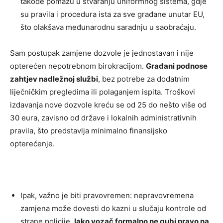
takođe pomažu u stvaranju uniformnog sistema, gdje
su pravila i procedura ista za sve građane unutar EU,
što olakšava međunarodnu saradnju u saobraćaju.
Sam postupak zamjene dozvole je jednostavan i nije
opterećen nepotrebnom birokracijom.
Građani podnose
zahtjev nadležnoj službi
, bez potrebe za dodatnim
liječničkim pregledima ili polaganjem ispita. Troškovi
izdavanja nove dozvole kreću se od 25 do nešto više od
30 eura, zavisno od države i lokalnih administrativnih
pravila, što predstavlja minimalno finansijsko
opterećenje.
Ipak, važno je biti pravovremen: nepravovremena
zamjena može dovesti do kazni u slučaju kontrole od
strane policije.
Iako vozač formalno ne gubi pravo na