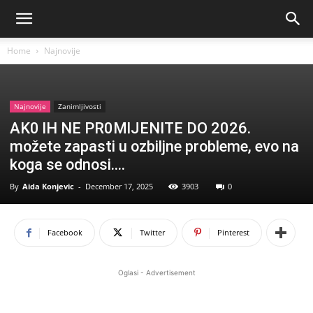
Home
Najnovije
Najnovije
Zanimljivosti
AK0 lH NE PR0MlJENITE DO 2026.
možete zapasti u ozbiljne probleme, evo na
koga se odnosi….
By
Aida Konjevic
-
December 17, 2025
3903
0
Facebook
Twitter
Pinterest
Oglasi - Advertisement