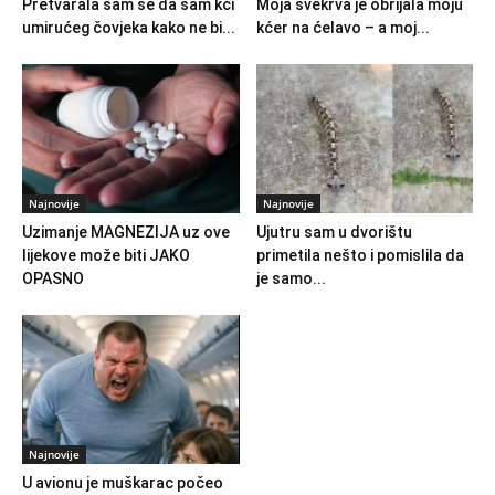
Pretvarala sam se da sam kći
Moja svekrva je obrijala moju
umirućeg čovjeka kako ne bi...
kćer na ćelavo – a moj...
Najnovije
Najnovije
Uzimanje MAGNEZIJA uz ove
Ujutru sam u dvorištu
lijekove može biti JAKO
primetila nešto i pomislila da
OPASNO
je samo...
Najnovije
U avionu je muškarac počeo