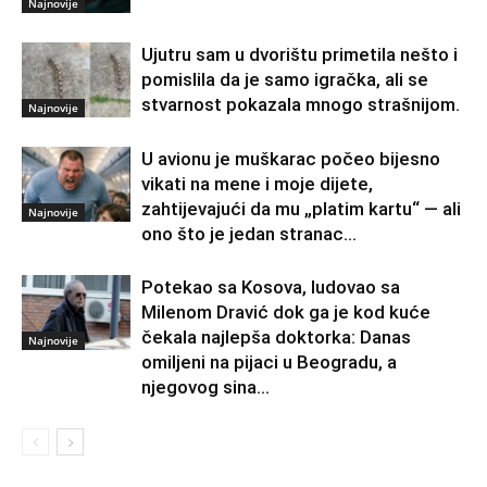
Najnovije
Ujutru sam u dvorištu primetila nešto i
pomislila da je samo igračka, ali se
stvarnost pokazala mnogo strašnijom.
Najnovije
U avionu je muškarac počeo bijesno
vikati na mene i moje dijete,
zahtijevajući da mu „platim kartu“ — ali
Najnovije
ono što je jedan stranac...
Potekao sa Kosova, ludovao sa
Milenom Dravić dok ga je kod kuće
čekala najlepša doktorka: Danas
Najnovije
omiljeni na pijaci u Beogradu, a
njegovog sina...